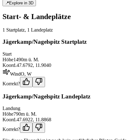
📍
Explore in 3D
Start- & Landeplätze
1
Startplatz
,
1
Landeplatz
Jägerkamp/Nagelspitz Startplatz
Start
Höhe
1490
m ü. M.
Koord.
47.6792
,
11.9040
Wind
O, W
Korrekt?
Jägerkamp/Nagelspitz Landeplatz
Landung
Höhe
790
m ü. M.
Koord.
47.6922
,
11.8868
Korrekt?