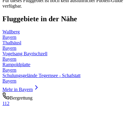
Für dieses Fluggebiet ist noch kein ausführlicher Piloten-Guide
verfügbar.
Fluggebiete in der Nähe
Wallberg
Bayern
Thalhäusl
Bayern
Vogelsang Bayrischzell
Bayern
Rampoldplatte
Bayern
Schulungsgelände Tegernsee - Schafstatt
Bayern
Mehr in
Bayern
Bergrettung
112