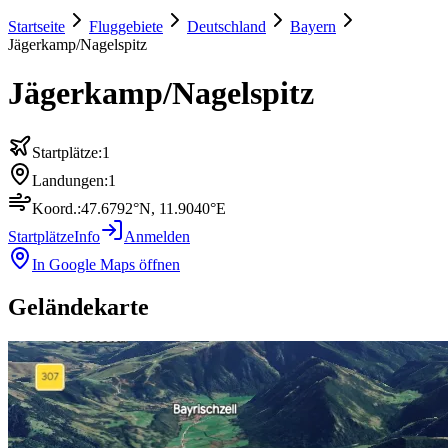
Startseite
Fluggebiete
Deutschland
Bayern
Jägerkamp/Nagelspitz
Jägerkamp/Nagelspitz
Startplätze:
1
Landungen:
1
Koord.:
47.6792
°N,
11.9040
°E
Startplätze
Info
Anmelden
In Google Maps öffnen
Geländekarte