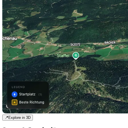
📍
Explore in 3D