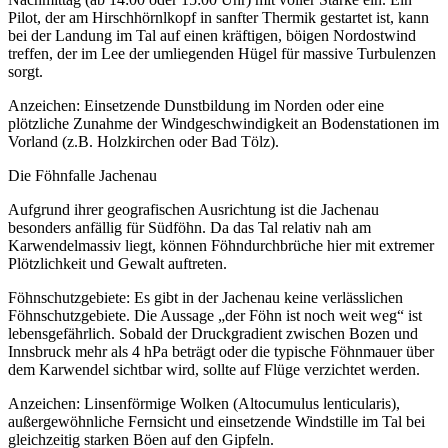
Pilot, der am Hirschhörnlkopf in sanfter Thermik gestartet ist, kann
bei der Landung im Tal auf einen kräftigen, böigen Nordostwind
treffen, der im Lee der umliegenden Hügel für massive Turbulenzen
sorgt.
Anzeichen: Einsetzende Dunstbildung im Norden oder eine
plötzliche Zunahme der Windgeschwindigkeit an Bodenstationen im
Vorland (z.B. Holzkirchen oder Bad Tölz).
Die Föhnfalle Jachenau
Aufgrund ihrer geografischen Ausrichtung ist die Jachenau
besonders anfällig für Südföhn. Da das Tal relativ nah am
Karwendelmassiv liegt, können Föhndurchbrüche hier mit extremer
Plötzlichkeit und Gewalt auftreten.
Föhnschutzgebiete: Es gibt in der Jachenau keine verlässlichen
Föhnschutzgebiete. Die Aussage „der Föhn ist noch weit weg“ ist
lebensgefährlich. Sobald der Druckgradient zwischen Bozen und
Innsbruck mehr als 4 hPa beträgt oder die typische Föhnmauer über
dem Karwendel sichtbar wird, sollte auf Flüge verzichtet werden.
Anzeichen: Linsenförmige Wolken (Altocumulus lenticularis),
außergewöhnliche Fernsicht und einsetzende Windstille im Tal bei
gleichzeitig starken Böen auf den Gipfeln.