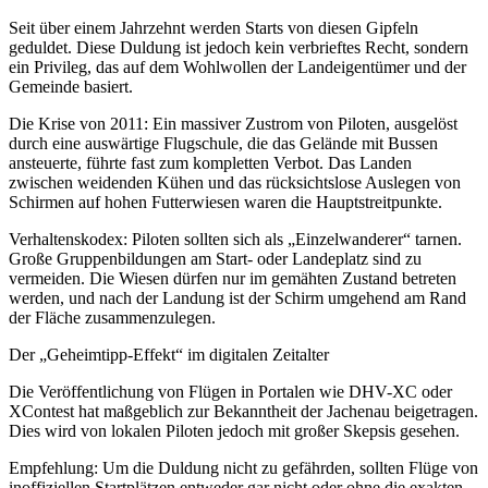
Seit über einem Jahrzehnt werden Starts von diesen Gipfeln
geduldet. Diese Duldung ist jedoch kein verbrieftes Recht, sondern
ein Privileg, das auf dem Wohlwollen der Landeigentümer und der
Gemeinde basiert.
Die Krise von 2011: Ein massiver Zustrom von Piloten, ausgelöst
durch eine auswärtige Flugschule, die das Gelände mit Bussen
ansteuerte, führte fast zum kompletten Verbot. Das Landen
zwischen weidenden Kühen und das rücksichtslose Auslegen von
Schirmen auf hohen Futterwiesen waren die Hauptstreitpunkte.
Verhaltenskodex: Piloten sollten sich als „Einzelwanderer“ tarnen.
Große Gruppenbildungen am Start- oder Landeplatz sind zu
vermeiden. Die Wiesen dürfen nur im gemähten Zustand betreten
werden, und nach der Landung ist der Schirm umgehend am Rand
der Fläche zusammenzulegen.
Der „Geheimtipp-Effekt“ im digitalen Zeitalter
Die Veröffentlichung von Flügen in Portalen wie DHV-XC oder
XContest hat maßgeblich zur Bekanntheit der Jachenau beigetragen.
Dies wird von lokalen Piloten jedoch mit großer Skepsis gesehen.
Empfehlung: Um die Duldung nicht zu gefährden, sollten Flüge von
inoffiziellen Startplätzen entweder gar nicht oder ohne die exakten