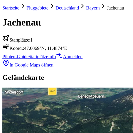
Startseite
Fluggebiete
Deutschland
Bayern
Jachenau
Jachenau
Startplätze:
1
Koord.:
47.6069
°N,
11.4874
°E
Piloten-Guide
Startplätze
Info
Anmelden
In Google Maps öffnen
Geländekarte