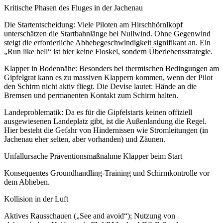
Kritische Phasen des Fluges in der Jachenau
Die Startentscheidung: Viele Piloten am Hirschhörnlkopf
unterschätzen die Startbahnlänge bei Nullwind. Ohne Gegenwind
steigt die erforderliche Abhebegeschwindigkeit signifikant an. Ein
„Run like hell“ ist hier keine Floskel, sondern Überlebensstrategie.
Klapper in Bodennähe: Besonders bei thermischen Bedingungen am
Gipfelgrat kann es zu massiven Klappern kommen, wenn der Pilot
den Schirm nicht aktiv fliegt. Die Devise lautet: Hände an die
Bremsen und permanenten Kontakt zum Schirm halten.
Landeproblematik: Da es für die Gipfelstarts keinen offiziell
ausgewiesenen Landeplatz gibt, ist die Außenlandung die Regel.
Hier besteht die Gefahr von Hindernissen wie Stromleitungen (in
Jachenau eher selten, aber vorhanden) und Zäunen.
Unfallursache Präventionsmaßnahme Klapper beim Start
Konsequentes Groundhandling-Training und Schirmkontrolle vor
dem Abheben.
Kollision in der Luft
Aktives Rausschauen („See and avoid“); Nutzung von