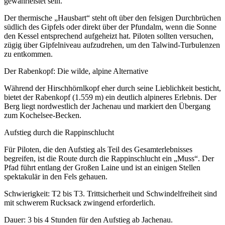
gewährleistet sein.
Der thermische „Hausbart“ steht oft über den felsigen Durchbrüchen
südlich des Gipfels oder direkt über der Pfundalm, wenn die Sonne
den Kessel entsprechend aufgeheizt hat. Piloten sollten versuchen,
zügig über Gipfelniveau aufzudrehen, um den Talwind-Turbulenzen
zu entkommen.
Der Rabenkopf: Die wilde, alpine Alternative
Während der Hirschhörnlkopf eher durch seine Lieblichkeit besticht,
bietet der Rabenkopf (1.559 m) ein deutlich alpineres Erlebnis. Der
Berg liegt nordwestlich der Jachenau und markiert den Übergang
zum Kochelsee-Becken.
Aufstieg durch die Rappinschlucht
Für Piloten, die den Aufstieg als Teil des Gesamterlebnisses
begreifen, ist die Route durch die Rappinschlucht ein „Muss“. Der
Pfad führt entlang der Großen Laine und ist an einigen Stellen
spektakulär in den Fels gehauen.
Schwierigkeit: T2 bis T3. Trittsicherheit und Schwindelfreiheit sind
mit schwerem Rucksack zwingend erforderlich.
Dauer: 3 bis 4 Stunden für den Aufstieg ab Jachenau.