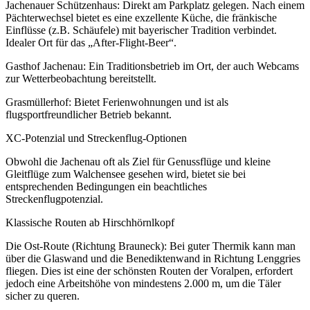
Jachenauer Schützenhaus: Direkt am Parkplatz gelegen. Nach einem
Pächterwechsel bietet es eine exzellente Küche, die fränkische
Einflüsse (z.B. Schäufele) mit bayerischer Tradition verbindet.
Idealer Ort für das „After-Flight-Beer“.
Gasthof Jachenau: Ein Traditionsbetrieb im Ort, der auch Webcams
zur Wetterbeobachtung bereitstellt.
Grasmüllerhof: Bietet Ferienwohnungen und ist als
flugsportfreundlicher Betrieb bekannt.
XC-Potenzial und Streckenflug-Optionen
Obwohl die Jachenau oft als Ziel für Genussflüge und kleine
Gleitflüge zum Walchensee gesehen wird, bietet sie bei
entsprechenden Bedingungen ein beachtliches
Streckenflugpotenzial.
Klassische Routen ab Hirschhörnlkopf
Die Ost-Route (Richtung Brauneck): Bei guter Thermik kann man
über die Glaswand und die Benediktenwand in Richtung Lenggries
fliegen. Dies ist eine der schönsten Routen der Voralpen, erfordert
jedoch eine Arbeitshöhe von mindestens 2.000 m, um die Täler
sicher zu queren.