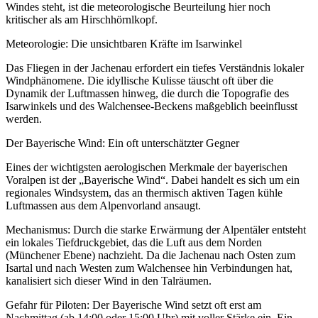
Windes steht, ist die meteorologische Beurteilung hier noch
kritischer als am Hirschhörnlkopf.
Meteorologie: Die unsichtbaren Kräfte im Isarwinkel
Das Fliegen in der Jachenau erfordert ein tiefes Verständnis lokaler
Windphänomene. Die idyllische Kulisse täuscht oft über die
Dynamik der Luftmassen hinweg, die durch die Topografie des
Isarwinkels und des Walchensee-Beckens maßgeblich beeinflusst
werden.
Der Bayerische Wind: Ein oft unterschätzter Gegner
Eines der wichtigsten aerologischen Merkmale der bayerischen
Voralpen ist der „Bayerische Wind“. Dabei handelt es sich um ein
regionales Windsystem, das an thermisch aktiven Tagen kühle
Luftmassen aus dem Alpenvorland ansaugt.
Mechanismus: Durch die starke Erwärmung der Alpentäler entsteht
ein lokales Tiefdruckgebiet, das die Luft aus dem Norden
(Münchener Ebene) nachzieht. Da die Jachenau nach Osten zum
Isartal und nach Westen zum Walchensee hin Verbindungen hat,
kanalisiert sich dieser Wind in den Talräumen.
Gefahr für Piloten: Der Bayerische Wind setzt oft erst am
Nachmittag (ab 14:00 oder 15:00 Uhr) mit voller Stärke ein. Ein