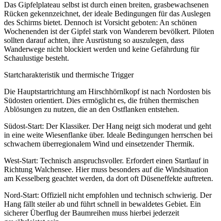
Das Gipfelplateau selbst ist durch einen breiten, grasbewachsenen
Rücken gekennzeichnet, der ideale Bedingungen für das Auslegen
des Schirms bietet. Dennoch ist Vorsicht geboten: An schönen
Wochenenden ist der Gipfel stark von Wanderern bevölkert. Piloten
sollten darauf achten, ihre Ausrüstung so auszulegen, dass
Wanderwege nicht blockiert werden und keine Gefährdung für
Schaulustige besteht.
Startcharakteristik und thermische Trigger
Die Hauptstartrichtung am Hirschhörnlkopf ist nach Nordosten bis
Südosten orientiert. Dies ermöglicht es, die frühen thermischen
Ablösungen zu nutzen, die an den Ostflanken entstehen.
Südost-Start: Der Klassiker. Der Hang neigt sich moderat und geht
in eine weite Wiesenflanke über. Ideale Bedingungen herrschen bei
schwachem überregionalem Wind und einsetzender Thermik.
West-Start: Technisch anspruchsvoller. Erfordert einen Startlauf in
Richtung Walchensee. Hier muss besonders auf die Windsituation
am Kesselberg geachtet werden, da dort oft Düseneffekte auftreten.
Nord-Start: Offiziell nicht empfohlen und technisch schwierig. Der
Hang fällt steiler ab und führt schnell in bewaldetes Gebiet. Ein
sicherer Überflug der Baumreihen muss hierbei jederzeit