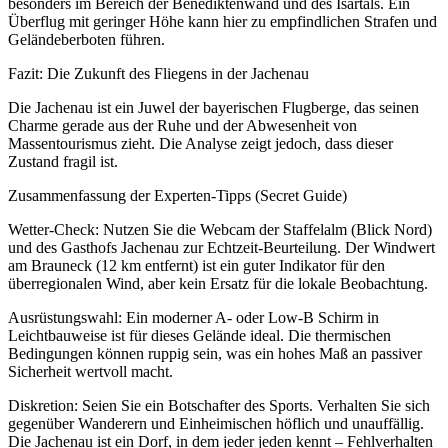
besonders im Bereich der Benediktenwand und des Isartals. Ein
Überflug mit geringer Höhe kann hier zu empfindlichen Strafen und
Geländeberboten führen.
Fazit: Die Zukunft des Fliegens in der Jachenau
Die Jachenau ist ein Juwel der bayerischen Flugberge, das seinen
Charme gerade aus der Ruhe und der Abwesenheit von
Massentourismus zieht. Die Analyse zeigt jedoch, dass dieser
Zustand fragil ist.
Zusammenfassung der Experten-Tipps (Secret Guide)
Wetter-Check: Nutzen Sie die Webcam der Staffelalm (Blick Nord)
und des Gasthofs Jachenau zur Echtzeit-Beurteilung. Der Windwert
am Brauneck (12 km entfernt) ist ein guter Indikator für den
überregionalen Wind, aber kein Ersatz für die lokale Beobachtung.
Ausrüstungswahl: Ein moderner A- oder Low-B Schirm in
Leichtbauweise ist für dieses Gelände ideal. Die thermischen
Bedingungen können ruppig sein, was ein hohes Maß an passiver
Sicherheit wertvoll macht.
Diskretion: Seien Sie ein Botschafter des Sports. Verhalten Sie sich
gegenüber Wanderern und Einheimischen höflich und unauffällig.
Die Jachenau ist ein Dorf, in dem jeder jeden kennt – Fehlverhalten