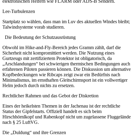
elektronischen Helfern wie FLARM oder ADS-B Sendern.
Lee-Turbulenzen
Startplatz so wählen, dass man im Luv des aktuellen Windes bleibt;
Talwindsysteme vorab studieren.
Die Bedeutung der Schutzausrüstung
Obwohl im Hike-and-Fly-Bereich jedes Gramm zählt, darf die
Sicherheit nicht kompromittiert werden. Die Nutzung eines
Gurtzeugs mit zertifiziertem Protektor ist obligatorisch, da
„Arschlandungen“ bei schwierigen thermischen Bedingungen auch
erfahrenen Piloten passieren können. Die Diskussion um alternative
Kopfbedeckungen wie Ribcaps zeigt zwar ein Bedürfnis nach
Minimalismus, im ernsthaften Gleitschirmsport ist ein vollwertiger
Helm jedoch durch nichts zu ersetzen.
Rechtlicher Rahmen und das Gebot der Diskretion
Eines der heikelsten Themen in der Jachenau ist der rechtliche
Status der Gipfelstarts. Offiziell handelt es sich beim
Hirschhörnlkopf und Rabenkopf nicht um zugelassene Fluggelände
nach § 25 LuftVG.
Die „Duldung“ und ihre Grenzen