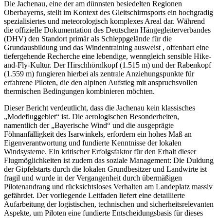
Die Jachenau, eine der am dünnsten besiedelten Regionen
Oberbayerns, stellt im Kontext des Gleitschirmsports ein hochgradig
spezialisiertes und meteorologisch komplexes Areal dar. Während
die offizielle Dokumentation des Deutschen Hängegleiterverbandes
(DHV) den Standort primär als Schleppgelände für die
Grundausbildung und das Windentraining ausweist , offenbart eine
tiefergehende Recherche eine lebendige, wenngleich sensible Hike-
and-Fly-Kultur. Der Hirschhörnlkopf (1.515 m) und der Rabenkopf
(1.559 m) fungieren hierbei als zentrale Anziehungspunkte für
erfahrene Piloten, die den alpinen Aufstieg mit anspruchsvollen
thermischen Bedingungen kombinieren möchten.
Dieser Bericht verdeutlicht, dass die Jachenau kein klassisches
„Modefluggebiet“ ist. Die aerologischen Besonderheiten,
namentlich der „Bayerische Wind“ und die ausgeprägte
Föhnanfälligkeit des Isarwinkels, erfordern ein hohes Maß an
Eigenverantwortung und fundierte Kenntnisse der lokalen
Windsysteme. Ein kritischer Erfolgsfaktor für den Erhalt dieser
Flugmöglichkeiten ist zudem das soziale Management: Die Duldung
der Gipfelstarts durch die lokalen Grundbesitzer und Landwirte ist
fragil und wurde in der Vergangenheit durch übermäßigen
Pilotenandrang und rücksichtsloses Verhalten am Landeplatz massiv
gefährdet. Der vorliegende Leitfaden liefert eine detaillierte
Aufarbeitung der logistischen, technischen und sicherheitsrelevanten
Aspekte, um Piloten eine fundierte Entscheidungsbasis für dieses