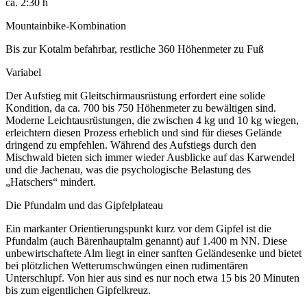
ca. 2:30 h
Mountainbike-Kombination
Bis zur Kotalm befahrbar, restliche 360 Höhenmeter zu Fuß
Variabel
Der Aufstieg mit Gleitschirmausrüstung erfordert eine solide
Kondition, da ca. 700 bis 750 Höhenmeter zu bewältigen sind.
Moderne Leichtausrüstungen, die zwischen 4 kg und 10 kg wiegen,
erleichtern diesen Prozess erheblich und sind für dieses Gelände
dringend zu empfehlen. Während des Aufstiegs durch den
Mischwald bieten sich immer wieder Ausblicke auf das Karwendel
und die Jachenau, was die psychologische Belastung des
„Hatschers“ mindert.
Die Pfundalm und das Gipfelplateau
Ein markanter Orientierungspunkt kurz vor dem Gipfel ist die
Pfundalm (auch Bärenhauptalm genannt) auf 1.400 m NN. Diese
unbewirtschaftete Alm liegt in einer sanften Geländesenke und bietet
bei plötzlichen Wetterumschwüngen einen rudimentären
Unterschlupf. Von hier aus sind es nur noch etwa 15 bis 20 Minuten
bis zum eigentlichen Gipfelkreuz.