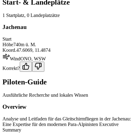
Start- & Landeplätze
1
Startplatz
,
0
Landeplatz
ätze
Jachenau
Start
Höhe
740
m ü. M.
Koord.
47.6069
,
11.4874
Wind
ONO, WSW
Korrekt?
Piloten-Guide
Ausführliche Recherche und lokales Wissen
Overview
Analyse und Leitfaden für das Gleitschirmfliegen in der Jachenau:
Eine Expertise für den modernen Para-Alpinisten Executive
Summary