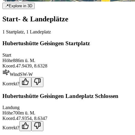
📍
Explore in 3D
Start- & Landeplätze
1
Startplatz
,
1
Landeplatz
Hubertushütte Geisingen Startplatz
Start
Höhe
886
m ü. M.
Koord.
47.9439
,
8.6328
Wind
SW-W
Korrekt?
Hubertushütte Geisingen Landeplatz Schlossen
Landung
Höhe
700
m ü. M.
Koord.
47.9354
,
8.6347
Korrekt?