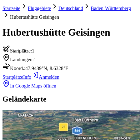
Startseite
Fluggebiete
Deutschland
Baden-Württemberg
Hubertushütte Geisingen
Hubertushütte Geisingen
Startplätze:
1
Landungen:
1
Koord.:
47.9439
°N,
8.6328
°E
Startplätze
Info
Anmelden
In Google Maps öffnen
Geländekarte