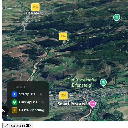
📍
Explore in 3D