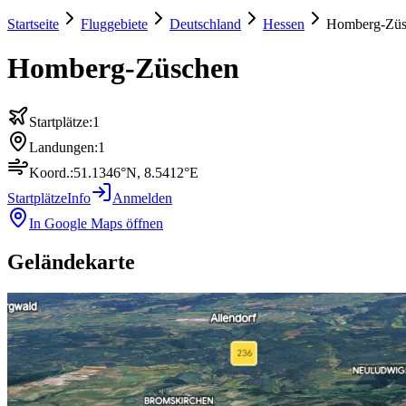
Startseite
Fluggebiete
Deutschland
Hessen
Homberg-Züs
Homberg-Züschen
Startplätze:
1
Landungen:
1
Koord.:
51.1346
°N,
8.5412
°E
Startplätze
Info
Anmelden
In Google Maps öffnen
Geländekarte