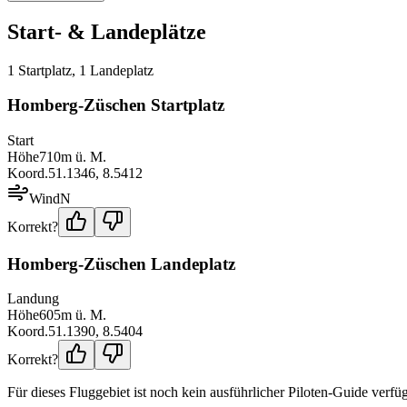
Start- & Landeplätze
1
Startplatz
,
1
Landeplatz
Homberg-Züschen Startplatz
Start
Höhe
710
m ü. M.
Koord.
51.1346
,
8.5412
Wind
N
Korrekt?
Homberg-Züschen Landeplatz
Landung
Höhe
605
m ü. M.
Koord.
51.1390
,
8.5404
Korrekt?
Für dieses Fluggebiet ist noch kein ausführlicher Piloten-Guide verfüg