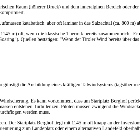
erischen Raum (höherer Druck) und dem inneralpinen Bereich oder der 
komprimiert.
tmassen katabatisch, aber oft laminar in das Salzachtal (ca. 800 m) a
 (1145 m) oft, wenn die klassische Thermik bereits zusammenbricht. E
aring"). Quellen bestätigen: "Wenn der Tiroler Wind bereits über da
ies begünstigt die Ausbildung eines kräftigen Talwindsystems (tagsüber
 Windscherung. Es kann vorkommen, dass am Startplatz Berghof perfek
massen entstehen Turbulenzen. Piloten müssen zwingend die Windsäcke 
 durchflogen werden muss.
een. Der Startplatz Berghof liegt mit 1145 m oft knapp an der Inversio
 Orientierung zum Landeplatz oder einem alternativen Landefeld oberhal