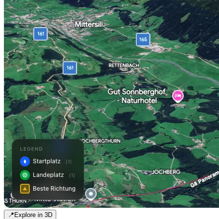
📍
Explore in 3D