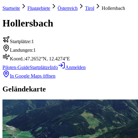
Startseite
Fluggebiete
Österreich
Tirol
Hollersbach
Hollersbach
Startplätze:
1
Landungen:
1
Koord.:
47.2652
°N,
12.4274
°E
Piloten-Guide
Startplätze
Info
Anmelden
In Google Maps öffnen
Geländekarte