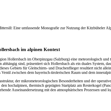
Mittersill: Eine umfassende Monografie zur Nutzung der Kitzbüheler A
ollersbach im alpinen Kontext
ion Hollersbach im Oberpinzgau (Salzburg) eine meteorologisch und ta
en abhängig sind, präsentiert sich Hollersbach als ein duales System, d
dieses Gebiets für Gleitschirm- und Drachenflieger resultiert nicht alle
es Ventil zwischen dem bayerisch-tirolerischen Raum und dem inneralp
frastruktur, der mikrometeorologischen Besonderheiten und der operative
den hochalpinen, thermisch geprägten Startplatz am Resterkogel (Pano
iefgehende Auseinandersetzung mit den atmosphärischen Prozessen und l