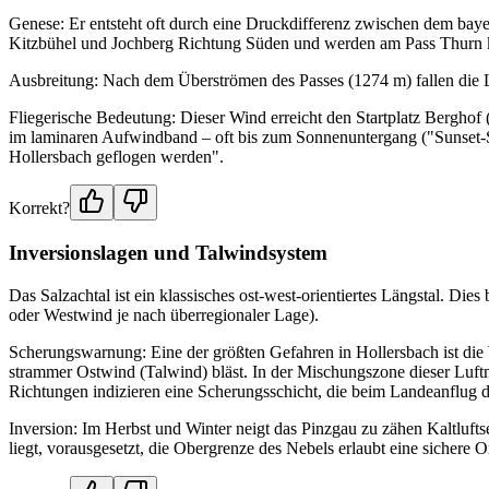
Genese: Er entsteht oft durch eine Druckdifferenz zwischen dem bay
Kitzbühel und Jochberg Richtung Süden und werden am Pass Thurn 
Ausbreitung: Nach dem Überströmen des Passes (1274 m) fallen die Luf
Fliegerische Bedeutung: Dieser Wind erreicht den Startplatz Berghof
im laminaren Aufwindband – oft bis zum Sonnenuntergang ("Sunset-So
Hollersbach geflogen werden".
Korrekt?
Inversionslagen und Talwindsystem
Das Salzachtal ist ein klassisches ost-west-orientiertes Längstal. D
oder Westwind je nach überregionaler Lage).
Scherungswarnung: Eine der größten Gefahren in Hollersbach ist die
strammer Ostwind (Talwind) bläst. In der Mischungszone dieser Luft
Richtungen indizieren eine Scherungsschicht, die beim Landeanflug
Inversion: Im Herbst und Winter neigt das Pinzgau zu zähen Kaltlufts
liegt, vorausgesetzt, die Obergrenze des Nebels erlaubt eine sichere