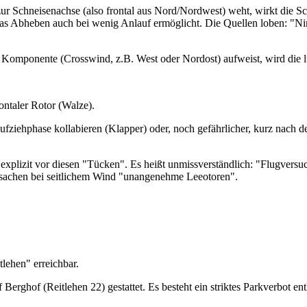
ur Schneisenachse (also frontal aus Nord/Nordwest) weht, wirkt die Sch
 der das Abheben auch bei wenig Anlauf ermöglicht. Die Quellen loben
che Komponente (Crosswind, z.B. West oder Nordost) aufweist, wird die
ontaler Rotor (Walze).
 Aufziehphase kollabieren (Klapper) oder, noch gefährlicher, kurz n
plizit vor diesen "Tücken". Es heißt unmissverständlich: "Flugversuch
ursachen bei seitlichem Wind "unangenehme Leeotoren".
tlehen" erreichbar.
Berghof (Reitlehen 22) gestattet. Es besteht ein striktes Parkverbot en