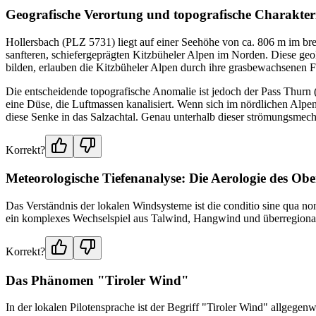
Geografische Verortung und topografische Charakteri
Hollersbach (PLZ 5731) liegt auf einer Seehöhe von ca. 806 m im bre
sanfteren, schiefergeprägten Kitzbüheler Alpen im Norden. Diese geo
bilden, erlauben die Kitzbüheler Alpen durch ihre grasbewachsenen 
Die entscheidende topografische Anomalie ist jedoch der Pass Thurn 
eine Düse, die Luftmassen kanalisiert. Wenn sich im nördlichen Alpen
diese Senke in das Salzachtal. Genau unterhalb dieser strömungsmech
Korrekt?
Meteorologische Tiefenanalyse: Die Aerologie des Ob
Das Verständnis der lokalen Windsysteme ist die conditio sine qua no
ein komplexes Wechselspiel aus Talwind, Hangwind und überregion
Korrekt?
Das Phänomen "Tiroler Wind"
In der lokalen Pilotensprache ist der Begriff "Tiroler Wind" allgegen