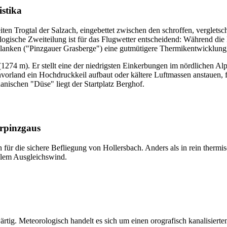
stika
iten Trogtal der Salzach, eingebettet zwischen den schroffen, vergle
logische Zweiteilung ist für das Flugwetter entscheidend: Während di
Flanken ("Pinzgauer Grasberge") eine gutmütigere Thermikentwicklung,
(1274 m). Er stellt eine der niedrigsten Einkerbungen im nördlichen Al
vorland ein Hochdruckkeil aufbaut oder kältere Luftmassen anstauen, f
anischen "Düse" liegt der Startplatz Berghof.
erpinzgaus
n für die sichere Befliegung von Hollersbach. Anders als in rein therm
alem Ausgleichswind.
wärtig. Meteorologisch handelt es sich um einen orografisch kanalisier