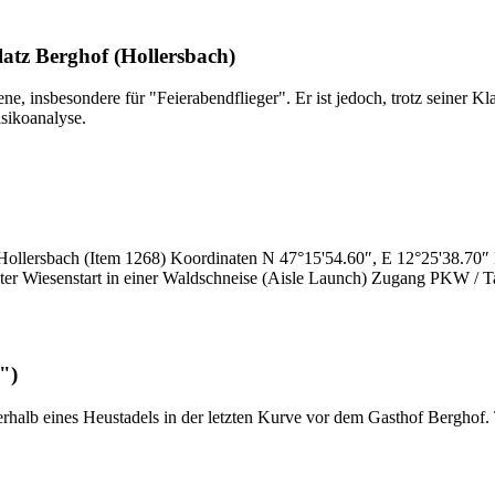
latz Berghof (Hollersbach)
ene, insbesondere für "Feierabendflieger". Er ist jedoch, trotz seiner K
isikoanalyse.
Hollersbach (Item 1268) Koordinaten N 47°15'54.60″, E 12°25'38.70″
er Wiesenstart in einer Waldschneise (Aisle Launch) Zugang PKW / T
")
nterhalb eines Heustadels in der letzten Kurve vor dem Gasthof Berghof