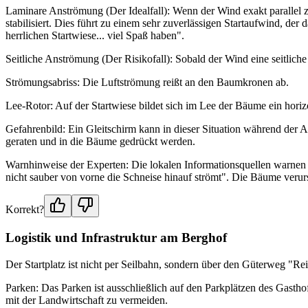
Laminare Anströmung (Der Idealfall): Wenn der Wind exakt parallel z
stabilisiert. Dies führt zu einem sehr zuverlässigen Startaufwind,
herrlichen Startwiese... viel Spaß haben".
Seitliche Anströmung (Der Risikofall): Sobald der Wind eine seitli
Strömungsabriss: Die Luftströmung reißt an den Baumkronen ab.
Lee-Rotor: Auf der Startwiese bildet sich im Lee der Bäume ein horiz
Gefahrenbild: Ein Gleitschirm kann in dieser Situation während der
geraten und in die Bäume gedrückt werden.
Warnhinweise der Experten: Die lokalen Informationsquellen warnen ex
nicht sauber von vorne die Schneise hinauf strömt". Die Bäume ver
Korrekt?
Logistik und Infrastruktur am Berghof
Der Startplatz ist nicht per Seilbahn, sondern über den Güterweg "Rei
Parken: Das Parken ist ausschließlich auf den Parkplätzen des Gasthof 
mit der Landwirtschaft zu vermeiden.