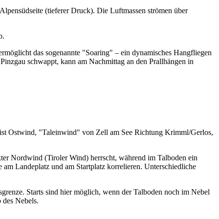
Alpensüdseite (tieferer Druck). Die Luftmassen strömen über
b.
r ermöglicht das sogenannte "Soaring" – ein dynamisches Hangfliegen
s Pinzgau schwappt, kann am Nachmittag an den Prallhängen in
 meist Ostwind, "Taleinwind" von Zell am See Richtung Krimml/Gerlos,
ter Nordwind (Tiroler Wind) herrscht, während im Talboden ein
am Landeplatz und am Startplatz korrelieren. Unterschiedliche
nsgrenze. Starts sind hier möglich, wenn der Talboden noch im Nebel
b des Nebels.