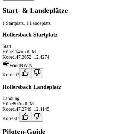
Start- & Landeplätze
1
Startplatz
,
1
Landeplatz
Hollersbach Startplatz
Start
Höhe
1145
m ü. M.
Koord.
47.2652
,
12.4274
Wind
NW-N
Korrekt?
Hollersbach Landeplatz
Landung
Höhe
807
m ü. M.
Koord.
47.2749
,
12.4145
Korrekt?
Piloten-Guide