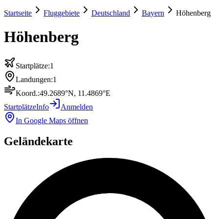
Startseite
Fluggebiete
Deutschland
Bayern
Höhenberg
Höhenberg
Startplätze:
1
Landungen:
1
Koord.:
49.2689
°N,
11.4869
°E
Startplätze
Info
Anmelden
In Google Maps öffnen
Geländekarte