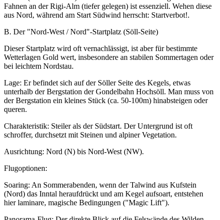
Fahnen an der Rigi-Alm (tiefer gelegen) ist essenziell. Wehen diese
aus Nord, während am Start Südwind herrscht: Startverbot!.
B. Der "Nord-West / Nord"-Startplatz (Söll-Seite)
Dieser Startplatz wird oft vernachlässigt, ist aber für bestimmte
Wetterlagen Gold wert, insbesondere an stabilen Sommertagen oder
bei leichtem Nordstau.
Lage: Er befindet sich auf der Söller Seite des Kegels, etwas
unterhalb der Bergstation der Gondelbahn Hochsöll. Man muss von
der Bergstation ein kleines Stück (ca. 50-100m) hinabsteigen oder
queren.
Charakteristik: Steiler als der Südstart. Der Untergrund ist oft
schroffer, durchsetzt mit Steinen und alpiner Vegetation.
Ausrichtung: Nord (N) bis Nord-West (NW).
Flugoptionen:
Soaring: An Sommerabenden, wenn der Talwind aus Kufstein
(Nord) das Inntal heraufdrückt und am Kegel aufsoart, entstehen
hier laminare, magische Bedingungen ("Magic Lift").
Panorama-Flug: Der direkte Blick auf die Felswände des Wilden