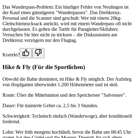
Das Wanderpass-Problem: Ein häufiger Fehler von Neulingen ist
der Kauf eines günstigeren "Wanderpasses". Das Drehkreuz-
Personal und die Scanner sind geschult: Wer mit einem 20kg-
Gleitschirmrucksack anrückt, wird mit einem Wanderpass oft nicht
durchgelassen. Es gelten die Tarife für Paragleiter/Skifahrer.
Versuchen Sie hier nicht zu tricksen – die Diskussionen am
Drehkreuz verzögern nur den Flugtag.
Korrekt?
Hike & Fly (Für die Sportlichen)
Obwohl die Bahn dominiert, ist Hike & Fly möglich. Der Aufstieg
von Hopfgarten überwindet 1.200 Höhenmeter und ist steil.
Route: Über die Mittelstation und den Speichersee "Salvensee".
Dauer: Für trainierte Geher ca. 2,5 bis 3 Stunden.
Schwierigkeit: Technisch einfach (Wanderwege), aber konditionell
fordernd.
Lohn: Wer früh morgens hochläuft, bevor die Bahn um 08:45 Uhr
startet, hat den Gipfel und die Morgen-Thermik für sich allein.