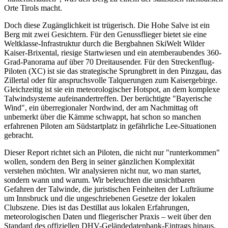
Orte Tirols macht.
Doch diese Zugänglichkeit ist trügerisch. Die Hohe Salve ist ein
Berg mit zwei Gesichtern. Für den Genussflieger bietet sie eine
Weltklasse-Infrastruktur durch die Bergbahnen SkiWelt Wilder
Kaiser-Brixental, riesige Startwiesen und ein atemberaubendes 360-
Grad-Panorama auf über 70 Dreitausender. Für den Streckenflug-
Piloten (XC) ist sie das strategische Sprungbrett in den Pinzgau, das
Zillertal oder für anspruchsvolle Talquerungen zum Kaisergebirge.
Gleichzeitig ist sie ein meteorologischer Hotspot, an dem komplexe
Talwindsysteme aufeinandertreffen. Der berüchtigte "Bayerische
Wind", ein überregionaler Nordwind, der am Nachmittag oft
unbemerkt über die Kämme schwappt, hat schon so manchen
erfahrenen Piloten am Südstartplatz in gefährliche Lee-Situationen
gebracht.
Dieser Report richtet sich an Piloten, die nicht nur "runterkommen"
wollen, sondern den Berg in seiner gänzlichen Komplexität
verstehen möchten. Wir analysieren nicht nur, wo man startet,
sondern wann und warum. Wir beleuchten die unsichtbaren
Gefahren der Talwinde, die juristischen Feinheiten der Lufträume
um Innsbruck und die ungeschriebenen Gesetze der lokalen
Clubszene. Dies ist das Destillat aus lokalen Erfahrungen,
meteorologischen Daten und fliegerischer Praxis – weit über den
Standard des offiziellen DHV-Geländedatenbank-Eintrags hinaus.