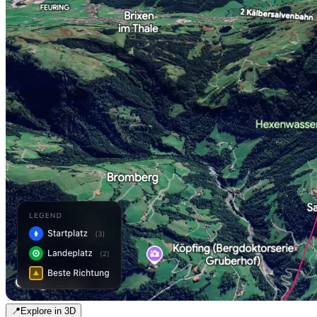
📍
Explore in 3D