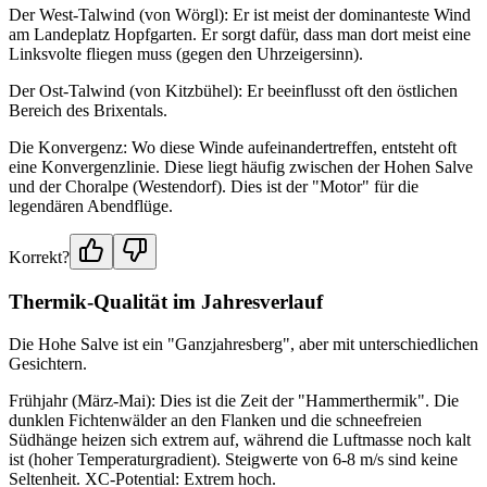
Der West-Talwind (von Wörgl): Er ist meist der dominanteste Wind
am Landeplatz Hopfgarten. Er sorgt dafür, dass man dort meist eine
Linksvolte fliegen muss (gegen den Uhrzeigersinn).
Der Ost-Talwind (von Kitzbühel): Er beeinflusst oft den östlichen
Bereich des Brixentals.
Die Konvergenz: Wo diese Winde aufeinandertreffen, entsteht oft
eine Konvergenzlinie. Diese liegt häufig zwischen der Hohen Salve
und der Choralpe (Westendorf). Dies ist der "Motor" für die
legendären Abendflüge.
Korrekt?
Thermik-Qualität im Jahresverlauf
Die Hohe Salve ist ein "Ganzjahresberg", aber mit unterschiedlichen
Gesichtern.
Frühjahr (März-Mai): Dies ist die Zeit der "Hammerthermik". Die
dunklen Fichtenwälder an den Flanken und die schneefreien
Südhänge heizen sich extrem auf, während die Luftmasse noch kalt
ist (hoher Temperaturgradient). Steigwerte von 6-8 m/s sind keine
Seltenheit. XC-Potential: Extrem hoch.