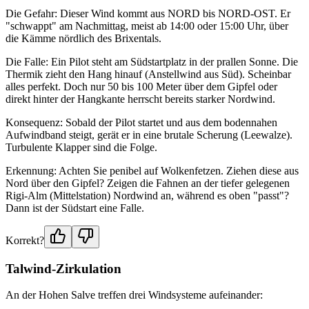
Die Gefahr: Dieser Wind kommt aus NORD bis NORD-OST. Er
"schwappt" am Nachmittag, meist ab 14:00 oder 15:00 Uhr, über
die Kämme nördlich des Brixentals.
Die Falle: Ein Pilot steht am Südstartplatz in der prallen Sonne. Die
Thermik zieht den Hang hinauf (Anstellwind aus Süd). Scheinbar
alles perfekt. Doch nur 50 bis 100 Meter über dem Gipfel oder
direkt hinter der Hangkante herrscht bereits starker Nordwind.
Konsequenz: Sobald der Pilot startet und aus dem bodennahen
Aufwindband steigt, gerät er in eine brutale Scherung (Leewalze).
Turbulente Klapper sind die Folge.
Erkennung: Achten Sie penibel auf Wolkenfetzen. Ziehen diese aus
Nord über den Gipfel? Zeigen die Fahnen an der tiefer gelegenen
Rigi-Alm (Mittelstation) Nordwind an, während es oben "passt"?
Dann ist der Südstart eine Falle.
Korrekt?
Talwind-Zirkulation
An der Hohen Salve treffen drei Windsysteme aufeinander: