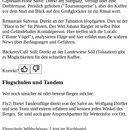
Gipfelalm Hohe Salve: Direkt am Startplatz. Verfügt über eine
Drehterrasse. Preislich gehoben ("Touristenpreise"), aber der Kaffee
vor dem Start mit Blick auf den Großglockner ist ein Ritual wert.
Restaurant Salvena: Direkt an der Talstation Hopfgarten. Dies ist der
"Place to be" für Piloten. Der Wirt Johann Riegler ist selbst Pilot
und Geländehalter-Kontaktperson. Hier treffen sich die Locals
("Bunte Vögel"), analysieren Flüge und hier erfährt man die wahren
News über Bedingungen und Gefahren.
Bäckerei/Café Söll: Direkt an der Landewiese Söll (Talstation) gibt
es Möglichkeiten für den schnellen Kaffee.
Korrekt?
Flugschulen und Tandem
Wer noch unsicher ist oder betreut fliegen möchte:
Fly2: Bietet Tandemflüge direkt von der Salve an. Wolfgang Dörfler
und sein Team sind extrem erfahren und kennen jeden Winkel des
Berges. Sie sind auch gute Ansprechpartner für Wetterinfos vor Ort.
Flugschule Wildschönau: Liegt im Nachbartal