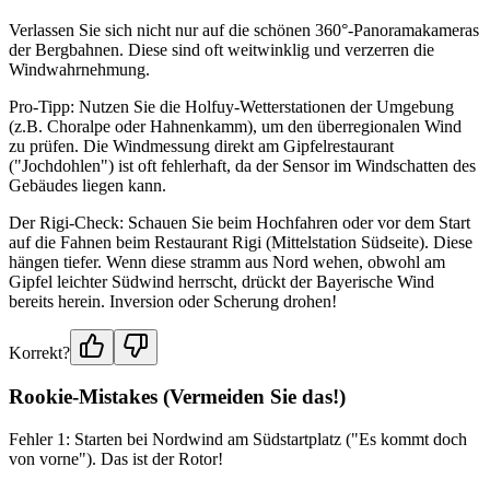
Verlassen Sie sich nicht nur auf die schönen 360°-Panoramakameras
der Bergbahnen. Diese sind oft weitwinklig und verzerren die
Windwahrnehmung.
Pro-Tipp: Nutzen Sie die Holfuy-Wetterstationen der Umgebung
(z.B. Choralpe oder Hahnenkamm), um den überregionalen Wind
zu prüfen. Die Windmessung direkt am Gipfelrestaurant
("Jochdohlen") ist oft fehlerhaft, da der Sensor im Windschatten des
Gebäudes liegen kann.
Der Rigi-Check: Schauen Sie beim Hochfahren oder vor dem Start
auf die Fahnen beim Restaurant Rigi (Mittelstation Südseite). Diese
hängen tiefer. Wenn diese stramm aus Nord wehen, obwohl am
Gipfel leichter Südwind herrscht, drückt der Bayerische Wind
bereits herein. Inversion oder Scherung drohen!
Korrekt?
Rookie-Mistakes (Vermeiden Sie das!)
Fehler 1: Starten bei Nordwind am Südstartplatz ("Es kommt doch
von vorne"). Das ist der Rotor!