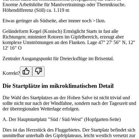
Enorme Arbeitshöhe für Manövertrainings oder Thermiksuche.
Höhendifferenz (Söll) ca. 1.119 m
Etwas geringer als Südseite, aber immer noch >1km.
Geländeform Kegel (Konisch) Ermöglicht Starts in fast alle
Richtungen; minimiert Rotoren im Gipfelbereich, erzeugt aber
komplexe Umströmungen an den Flanken. Lage 47° 27' 56" N, 12°
12' 16" O
Zentraler Ausgangspunkt für Dreiecksflüge im Brixental.
Korrekt?
Die Startplätze im mikroklimatischen Detail
Die Wahl des Startplatzes an der Hohen Salve ist nicht trivial und
sollte nicht nur nach der Windfahne, sondern nach der Tageszeit und
der überregionalen Wetterlage erfolgen.
A. Der Hauptstartplatz "Süd / Süd-West" (Hopfgarten-Seite)
Dies ist das Herzstück des Fluggebietes. Der Startplatz befindet sich
unmittelbar unterhalb des Gipfelplateaus, leicht westlich versetzt zur