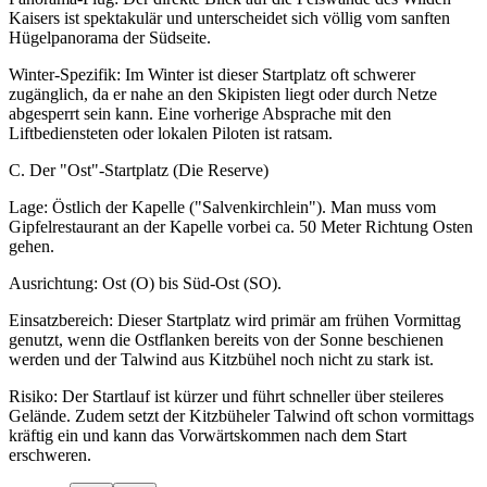
Kaisers ist spektakulär und unterscheidet sich völlig vom sanften
Hügelpanorama der Südseite.
Winter-Spezifik: Im Winter ist dieser Startplatz oft schwerer
zugänglich, da er nahe an den Skipisten liegt oder durch Netze
abgesperrt sein kann. Eine vorherige Absprache mit den
Liftbediensteten oder lokalen Piloten ist ratsam.
C. Der "Ost"-Startplatz (Die Reserve)
Lage: Östlich der Kapelle ("Salvenkirchlein"). Man muss vom
Gipfelrestaurant an der Kapelle vorbei ca. 50 Meter Richtung Osten
gehen.
Ausrichtung: Ost (O) bis Süd-Ost (SO).
Einsatzbereich: Dieser Startplatz wird primär am frühen Vormittag
genutzt, wenn die Ostflanken bereits von der Sonne beschienen
werden und der Talwind aus Kitzbühel noch nicht zu stark ist.
Risiko: Der Startlauf ist kürzer und führt schneller über steileres
Gelände. Zudem setzt der Kitzbüheler Talwind oft schon vormittags
kräftig ein und kann das Vorwärtskommen nach dem Start
erschweren.