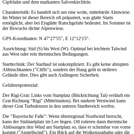
Gipfelalm und dem markanten Salvenkirchlein.
Charakteristik: Es handelt sich um eine weite, mittelsteile Almwiese.
Im Winter ist dieser Bereich oft präpariert, was glatte Starts
ermöglicht, aber bei Eisglätte Rutschgefahr bedeutet. Im Sommer ist
der Bewuchs dichte Alpenwiese.
GPS-Koordinaten: N 47°27'55", E 12°12'15".
Ausrichtung: Süd (S) bis West (W). Optimal bei leichtem Talwind
aus West oder rein thermischen Bedingungen.
Starttechnik: Der Startlauf ist unkompliziert. Es gibt keine abrupten
Abbruchkanten ("Cliffs"), sondern der Hang geht in steileres
Gelände über. Dies gibt auch Anfängern Sicherheit.
Gefahrenpotenzial:
Der Rigi-Grat: Links vom Startplatz (Blickrichtung Tal) verläuft ein
Grat Richtung "Rigi" (Mittelstation). Bei starkem Westwind kann
dieser Grat Turbulenzen in den unteren Startbereich werfen.
Die "Bayerische Falle": Wenn überregional Nordwind herrscht,
kann der Südstartplatz im Lee liegen. Oft rotieren dann thermische
Ablösungen den Wind am Startplatz so, dass er scheinbar von vorne
kommt ("Anstellwind"). Ein Blick auf die Wolkenzugbahn oder die