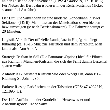
an der Talstation der Salvenbahn (GPS: 47.4485° N, 12.1610° E).
Für Nutzer der Bergbahn ist dieser in der Regel kostenlos (Ticket
scannen bei Ausfahrt).
Der Lift: Die Salvenbahn ist eine moderne Gondelbahn in zwei
Sektionen (I & II). Man muss an der Mittelstation sitzen bleiben
bzw. umsteigen (je nach Betriebskonzept). Die Fahrtzeit beträgt ca.
20 Minuten.
Logistik-Vorteil: Der offizielle Landeplatz in Hopfgarten liegt
fußläufig (ca. 10-15 Min) zur Talstation und dem Parkplatz. Man
landet also "am Auto".
Strategie B: Start in Söll (Die Panorama-Option) Ideal für Piloten
aus Richtung München/Kufstein, die sich die Fahrt durchs Brixental
sparen wollen.
Anfahrt: A12 Ausfahrt Kufstein Süd oder Wörgl Ost, dann B178
Richtung St. Johann/Söll.
Parken: Riesige Parkflächen an der Talstation (GPS: 47.4982° N,
12.1895° E).
Der Lift: Auffahrt mit der Gondelbahn Hexenwasser und
Anschlussgondel Hohe Salve.