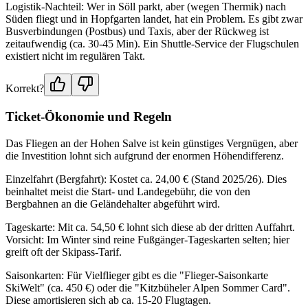
Logistik-Nachteil: Wer in Söll parkt, aber (wegen Thermik) nach
Süden fliegt und in Hopfgarten landet, hat ein Problem. Es gibt zwar
Busverbindungen (Postbus) und Taxis, aber der Rückweg ist
zeitaufwendig (ca. 30-45 Min). Ein Shuttle-Service der Flugschulen
existiert nicht im regulären Takt.
Korrekt?
Ticket-Ökonomie und Regeln
Das Fliegen an der Hohen Salve ist kein günstiges Vergnügen, aber
die Investition lohnt sich aufgrund der enormen Höhendifferenz.
Einzelfahrt (Bergfahrt): Kostet ca. 24,00 € (Stand 2025/26). Dies
beinhaltet meist die Start- und Landegebühr, die von den
Bergbahnen an die Geländehalter abgeführt wird.
Tageskarte: Mit ca. 54,50 € lohnt sich diese ab der dritten Auffahrt.
Vorsicht: Im Winter sind reine Fußgänger-Tageskarten selten; hier
greift oft der Skipass-Tarif.
Saisonkarten: Für Vielflieger gibt es die "Flieger-Saisonkarte
SkiWelt" (ca. 450 €) oder die "Kitzbüheler Alpen Sommer Card".
Diese amortisieren sich ab ca. 15-20 Flugtagen.