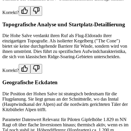
Korrekt?
Topografische Analyse und Startplatz-Detaillierung
Die Hohe Salve verdankt ihren Ruf als Flug-Eldorado ihrer
einzigartigen Topografie. Als isolierter Kegelberg ("The Cone")
bietet sie keine durchgehende Barriere für Winde, sondern wird von
ihnen umströmt. Dies führt zu spezifischen Aufwindcharakteristika,
die sich von klassischen Ridge-Soaring-Gebieten unterscheiden.
Korrekt?
Geografische Eckdaten
Die Position der Hohen Salve ist strategisch bedeutsam für die
Flugplanung. Sie liegt genau an der Schnittstelle, wo das Inntal
(Hauptwindkanal der Alpen) auf die nordwärts gerichteten Täler der
Kitzbüheler Alpen trifft.
Parameter Datenwert Relevanz für Piloten Gipfelhöhe 1.829 m NN
Ragt oft über flache Inversionen hinaus; thermisch aktiv, wenn es im
Tal noch stabil ist. Höhendifferenz (Hopfgarten) ca. 1.200 m