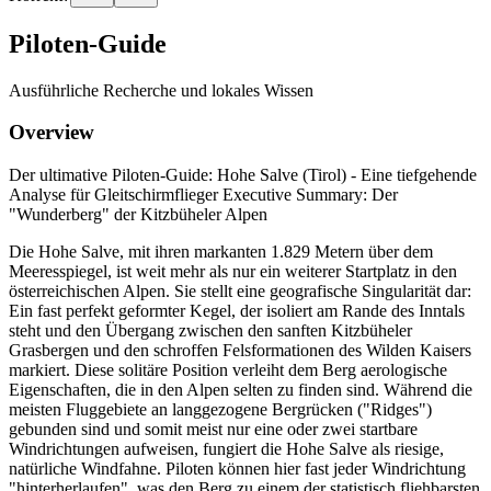
Piloten-Guide
Ausführliche Recherche und lokales Wissen
Overview
Der ultimative Piloten-Guide: Hohe Salve (Tirol) - Eine tiefgehende
Analyse für Gleitschirmflieger Executive Summary: Der
"Wunderberg" der Kitzbüheler Alpen
Die Hohe Salve, mit ihren markanten 1.829 Metern über dem
Meeresspiegel, ist weit mehr als nur ein weiterer Startplatz in den
österreichischen Alpen. Sie stellt eine geografische Singularität dar:
Ein fast perfekt geformter Kegel, der isoliert am Rande des Inntals
steht und den Übergang zwischen den sanften Kitzbüheler
Grasbergen und den schroffen Felsformationen des Wilden Kaisers
markiert. Diese solitäre Position verleiht dem Berg aerologische
Eigenschaften, die in den Alpen selten zu finden sind. Während die
meisten Fluggebiete an langgezogene Bergrücken ("Ridges")
gebunden sind und somit meist nur eine oder zwei startbare
Windrichtungen aufweisen, fungiert die Hohe Salve als riesige,
natürliche Windfahne. Piloten können hier fast jeder Windrichtung
"hinterherlaufen", was den Berg zu einem der statistisch fliehbarsten