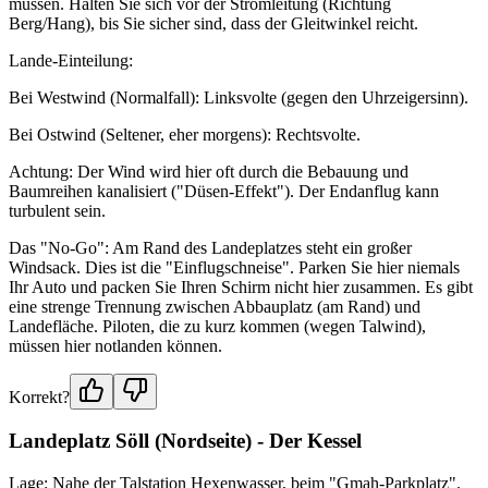
müssen. Halten Sie sich vor der Stromleitung (Richtung
Berg/Hang), bis Sie sicher sind, dass der Gleitwinkel reicht.
Lande-Einteilung:
Bei Westwind (Normalfall): Linksvolte (gegen den Uhrzeigersinn).
Bei Ostwind (Seltener, eher morgens): Rechtsvolte.
Achtung: Der Wind wird hier oft durch die Bebauung und
Baumreihen kanalisiert ("Düsen-Effekt"). Der Endanflug kann
turbulent sein.
Das "No-Go": Am Rand des Landeplatzes steht ein großer
Windsack. Dies ist die "Einflugschneise". Parken Sie hier niemals
Ihr Auto und packen Sie Ihren Schirm nicht hier zusammen. Es gibt
eine strenge Trennung zwischen Abbauplatz (am Rand) und
Landefläche. Piloten, die zu kurz kommen (wegen Talwind),
müssen hier notlanden können.
Korrekt?
Landeplatz Söll (Nordseite) - Der Kessel
Lage: Nahe der Talstation Hexenwasser, beim "Gmah-Parkplatz".