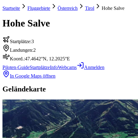
Startseite
Fluggebiete
Österreich
Tirol
Hohe Salve
Hohe Salve
Startplätze:
3
Landungen:
2
Koord.:
47.4642
°N,
12.2025
°E
Piloten-Guide
Startplätze
Info
Webcams
Anmelden
In Google Maps öffnen
Geländekarte