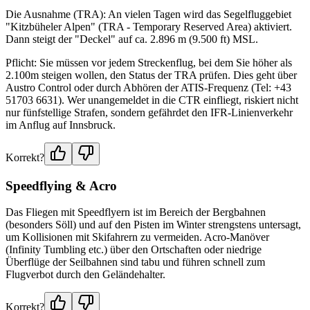
Die Ausnahme (TRA): An vielen Tagen wird das Segelfluggebiet
"Kitzbüheler Alpen" (TRA - Temporary Reserved Area) aktiviert.
Dann steigt der "Deckel" auf ca. 2.896 m (9.500 ft) MSL.
Pflicht: Sie müssen vor jedem Streckenflug, bei dem Sie höher als
2.100m steigen wollen, den Status der TRA prüfen. Dies geht über
Austro Control oder durch Abhören der ATIS-Frequenz (Tel: +43
51703 6631). Wer unangemeldet in die CTR einfliegt, riskiert nicht
nur fünfstellige Strafen, sondern gefährdet den IFR-Linienverkehr
im Anflug auf Innsbruck.
Korrekt?
Speedflying & Acro
Das Fliegen mit Speedflyern ist im Bereich der Bergbahnen
(besonders Söll) und auf den Pisten im Winter strengstens untersagt,
um Kollisionen mit Skifahrern zu vermeiden. Acro-Manöver
(Infinity Tumbling etc.) über den Ortschaften oder niedrige
Überflüge der Seilbahnen sind tabu und führen schnell zum
Flugverbot durch den Geländehalter.
Korrekt?