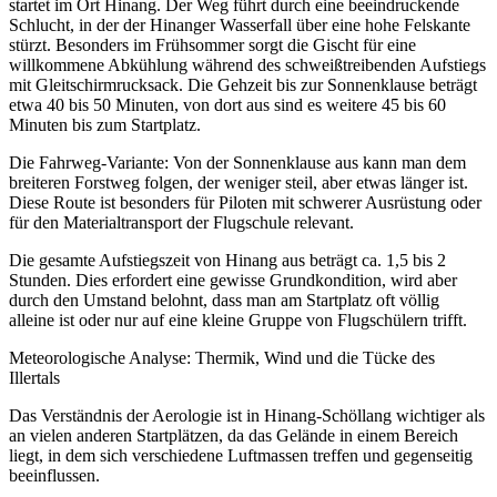
startet im Ort Hinang. Der Weg führt durch eine beeindruckende
Schlucht, in der der Hinanger Wasserfall über eine hohe Felskante
stürzt. Besonders im Frühsommer sorgt die Gischt für eine
willkommene Abkühlung während des schweißtreibenden Aufstiegs
mit Gleitschirmrucksack. Die Gehzeit bis zur Sonnenklause beträgt
etwa 40 bis 50 Minuten, von dort aus sind es weitere 45 bis 60
Minuten bis zum Startplatz.
Die Fahrweg-Variante: Von der Sonnenklause aus kann man dem
breiteren Forstweg folgen, der weniger steil, aber etwas länger ist.
Diese Route ist besonders für Piloten mit schwerer Ausrüstung oder
für den Materialtransport der Flugschule relevant.
Die gesamte Aufstiegszeit von Hinang aus beträgt ca. 1,5 bis 2
Stunden. Dies erfordert eine gewisse Grundkondition, wird aber
durch den Umstand belohnt, dass man am Startplatz oft völlig
alleine ist oder nur auf eine kleine Gruppe von Flugschülern trifft.
Meteorologische Analyse: Thermik, Wind und die Tücke des
Illertals
Das Verständnis der Aerologie ist in Hinang-Schöllang wichtiger als
an vielen anderen Startplätzen, da das Gelände in einem Bereich
liegt, in dem sich verschiedene Luftmassen treffen und gegenseitig
beeinflussen.