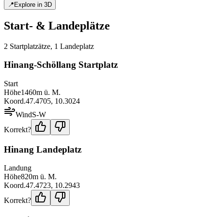
📍
Explore in 3D
Start- & Landeplätze
2
Startplatz
ätze
,
1
Landeplatz
Hinang-Schöllang Startplatz
Start
Höhe
1460
m ü. M.
Koord.
47.4705
,
10.3024
Wind
S-W
Korrekt?
Hinang Landeplatz
Landung
Höhe
820
m ü. M.
Koord.
47.4723
,
10.2943
Korrekt?