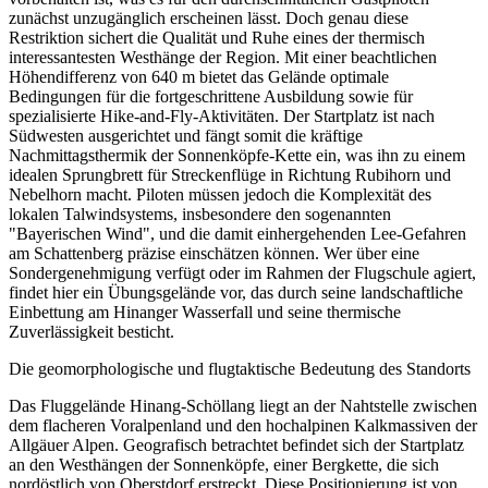
zunächst unzugänglich erscheinen lässt. Doch genau diese
Restriktion sichert die Qualität und Ruhe eines der thermisch
interessantesten Westhänge der Region. Mit einer beachtlichen
Höhendifferenz von 640 m bietet das Gelände optimale
Bedingungen für die fortgeschrittene Ausbildung sowie für
spezialisierte Hike-and-Fly-Aktivitäten. Der Startplatz ist nach
Südwesten ausgerichtet und fängt somit die kräftige
Nachmittagsthermik der Sonnenköpfe-Kette ein, was ihn zu einem
idealen Sprungbrett für Streckenflüge in Richtung Rubihorn und
Nebelhorn macht. Piloten müssen jedoch die Komplexität des
lokalen Talwindsystems, insbesondere den sogenannten
"Bayerischen Wind", und die damit einhergehenden Lee-Gefahren
am Schattenberg präzise einschätzen können. Wer über eine
Sondergenehmigung verfügt oder im Rahmen der Flugschule agiert,
findet hier ein Übungsgelände vor, das durch seine landschaftliche
Einbettung am Hinanger Wasserfall und seine thermische
Zuverlässigkeit besticht.
Die geomorphologische und flugtaktische Bedeutung des Standorts
Das Fluggelände Hinang-Schöllang liegt an der Nahtstelle zwischen
dem flacheren Voralpenland und den hochalpinen Kalkmassiven der
Allgäuer Alpen. Geografisch betrachtet befindet sich der Startplatz
an den Westhängen der Sonnenköpfe, einer Bergkette, die sich
nordöstlich von Oberstdorf erstreckt. Diese Positionierung ist von