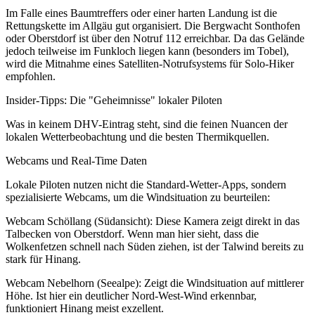
Im Falle eines Baumtreffers oder einer harten Landung ist die
Rettungskette im Allgäu gut organisiert. Die Bergwacht Sonthofen
oder Oberstdorf ist über den Notruf 112 erreichbar. Da das Gelände
jedoch teilweise im Funkloch liegen kann (besonders im Tobel),
wird die Mitnahme eines Satelliten-Notrufsystems für Solo-Hiker
empfohlen.
Insider-Tipps: Die "Geheimnisse" lokaler Piloten
Was in keinem DHV-Eintrag steht, sind die feinen Nuancen der
lokalen Wetterbeobachtung und die besten Thermikquellen.
Webcams und Real-Time Daten
Lokale Piloten nutzen nicht die Standard-Wetter-Apps, sondern
spezialisierte Webcams, um die Windsituation zu beurteilen:
Webcam Schöllang (Südansicht): Diese Kamera zeigt direkt in das
Talbecken von Oberstdorf. Wenn man hier sieht, dass die
Wolkenfetzen schnell nach Süden ziehen, ist der Talwind bereits zu
stark für Hinang.
Webcam Nebelhorn (Seealpe): Zeigt die Windsituation auf mittlerer
Höhe. Ist hier ein deutlicher Nord-West-Wind erkennbar,
funktioniert Hinang meist exzellent.