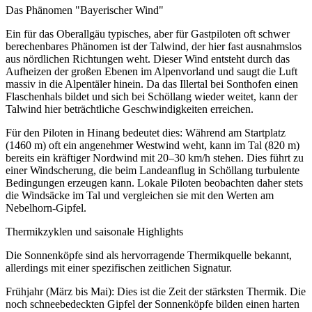
Das Phänomen "Bayerischer Wind"
Ein für das Oberallgäu typisches, aber für Gastpiloten oft schwer
berechenbares Phänomen ist der Talwind, der hier fast ausnahmslos
aus nördlichen Richtungen weht. Dieser Wind entsteht durch das
Aufheizen der großen Ebenen im Alpenvorland und saugt die Luft
massiv in die Alpentäler hinein. Da das Illertal bei Sonthofen einen
Flaschenhals bildet und sich bei Schöllang wieder weitet, kann der
Talwind hier beträchtliche Geschwindigkeiten erreichen.
Für den Piloten in Hinang bedeutet dies: Während am Startplatz
(1460 m) oft ein angenehmer Westwind weht, kann im Tal (820 m)
bereits ein kräftiger Nordwind mit 20–30 km/h stehen. Dies führt zu
einer Windscherung, die beim Landeanflug in Schöllang turbulente
Bedingungen erzeugen kann. Lokale Piloten beobachten daher stets
die Windsäcke im Tal und vergleichen sie mit den Werten am
Nebelhorn-Gipfel.
Thermikzyklen und saisonale Highlights
Die Sonnenköpfe sind als hervorragende Thermikquelle bekannt,
allerdings mit einer spezifischen zeitlichen Signatur.
Frühjahr (März bis Mai): Dies ist die Zeit der stärksten Thermik. Die
noch schneebedeckten Gipfel der Sonnenköpfe bilden einen harten