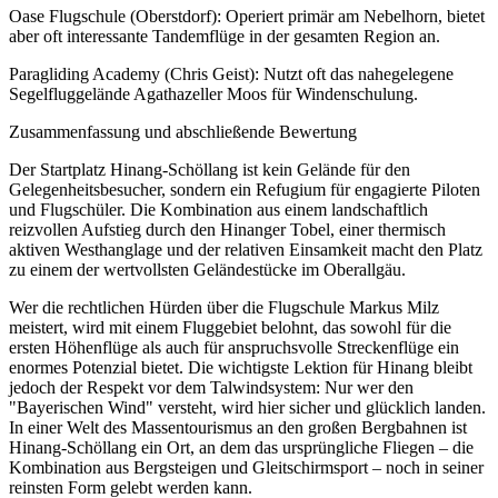
Oase Flugschule (Oberstdorf): Operiert primär am Nebelhorn, bietet
aber oft interessante Tandemflüge in der gesamten Region an.
Paragliding Academy (Chris Geist): Nutzt oft das nahegelegene
Segelfluggelände Agathazeller Moos für Windenschulung.
Zusammenfassung und abschließende Bewertung
Der Startplatz Hinang-Schöllang ist kein Gelände für den
Gelegenheitsbesucher, sondern ein Refugium für engagierte Piloten
und Flugschüler. Die Kombination aus einem landschaftlich
reizvollen Aufstieg durch den Hinanger Tobel, einer thermisch
aktiven Westhanglage und der relativen Einsamkeit macht den Platz
zu einem der wertvollsten Geländestücke im Oberallgäu.
Wer die rechtlichen Hürden über die Flugschule Markus Milz
meistert, wird mit einem Fluggebiet belohnt, das sowohl für die
ersten Höhenflüge als auch für anspruchsvolle Streckenflüge ein
enormes Potenzial bietet. Die wichtigste Lektion für Hinang bleibt
jedoch der Respekt vor dem Talwindsystem: Nur wer den
"Bayerischen Wind" versteht, wird hier sicher und glücklich landen.
In einer Welt des Massentourismus an den großen Bergbahnen ist
Hinang-Schöllang ein Ort, an dem das ursprüngliche Fliegen – die
Kombination aus Bergsteigen und Gleitschirmsport – noch in seiner
reinsten Form gelebt werden kann.