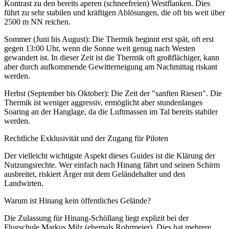
Kontrast zu den bereits aperen (schneefreien) Westflanken. Dies
führt zu sehr stabilen und kräftigen Ablösungen, die oft bis weit über
2500 m NN reichen.
Sommer (Juni bis August): Die Thermik beginnt erst spät, oft erst
gegen 13:00 Uhr, wenn die Sonne weit genug nach Westen
gewandert ist. In dieser Zeit ist die Thermik oft großflächiger, kann
aber durch aufkommende Gewitterneigung am Nachmittag riskant
werden.
Herbst (September bis Oktober): Die Zeit der "sanften Riesen". Die
Thermik ist weniger aggressiv, ermöglicht aber stundenlanges
Soaring an der Hanglage, da die Luftmassen im Tal bereits stabiler
werden.
Rechtliche Exklusivität und der Zugang für Piloten
Der vielleicht wichtigste Aspekt dieses Guides ist die Klärung der
Nutzungsrechte. Wer einfach nach Hinang fährt und seinen Schirm
ausbreitet, riskiert Ärger mit dem Geländehalter und den
Landwirten.
Warum ist Hinang kein öffentliches Gelände?
Die Zulassung für Hinang-Schöllang liegt explizit bei der
Flugschule Markus Milz (ehemals Rohrmeier). Dies hat mehrere