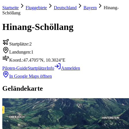
Startseite
Fluggebiete
Deutschland
Bayern
Hinang-
Schöllang
Hinang-Schöllang
Startplätze:
2
Landungen:
1
Koord.:
47.4705
°N,
10.3024
°E
Piloten-Guide
Startplätze
Info
Anmelden
In Google Maps öffnen
Geländekarte