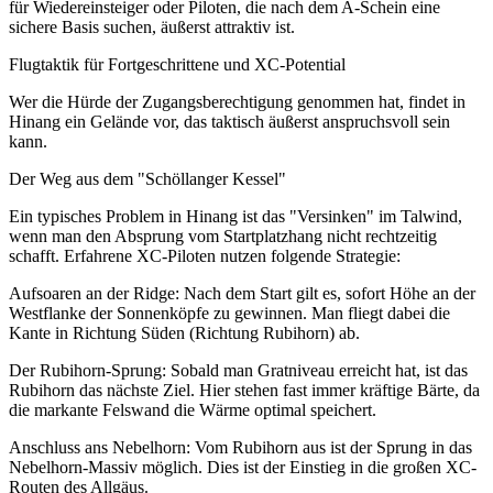
für Wiedereinsteiger oder Piloten, die nach dem A-Schein eine
sichere Basis suchen, äußerst attraktiv ist.
Flugtaktik für Fortgeschrittene und XC-Potential
Wer die Hürde der Zugangsberechtigung genommen hat, findet in
Hinang ein Gelände vor, das taktisch äußerst anspruchsvoll sein
kann.
Der Weg aus dem "Schöllanger Kessel"
Ein typisches Problem in Hinang ist das "Versinken" im Talwind,
wenn man den Absprung vom Startplatzhang nicht rechtzeitig
schafft. Erfahrene XC-Piloten nutzen folgende Strategie:
Aufsoaren an der Ridge: Nach dem Start gilt es, sofort Höhe an der
Westflanke der Sonnenköpfe zu gewinnen. Man fliegt dabei die
Kante in Richtung Süden (Richtung Rubihorn) ab.
Der Rubihorn-Sprung: Sobald man Gratniveau erreicht hat, ist das
Rubihorn das nächste Ziel. Hier stehen fast immer kräftige Bärte, da
die markante Felswand die Wärme optimal speichert.
Anschluss ans Nebelhorn: Vom Rubihorn aus ist der Sprung in das
Nebelhorn-Massiv möglich. Dies ist der Einstieg in die großen XC-
Routen des Allgäus.