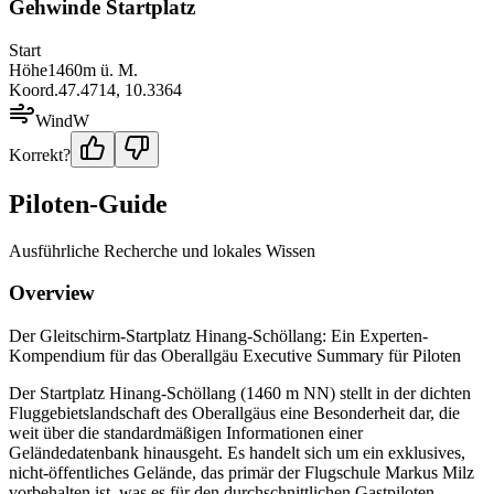
Gehwinde Startplatz
Start
Höhe
1460
m ü. M.
Koord.
47.4714
,
10.3364
Wind
W
Korrekt?
Piloten-Guide
Ausführliche Recherche und lokales Wissen
Overview
Der Gleitschirm-Startplatz Hinang-Schöllang: Ein Experten-
Kompendium für das Oberallgäu Executive Summary für Piloten
Der Startplatz Hinang-Schöllang (1460 m NN) stellt in der dichten
Fluggebietslandschaft des Oberallgäus eine Besonderheit dar, die
weit über die standardmäßigen Informationen einer
Geländedatenbank hinausgeht. Es handelt sich um ein exklusives,
nicht-öffentliches Gelände, das primär der Flugschule Markus Milz
vorbehalten ist, was es für den durchschnittlichen Gastpiloten