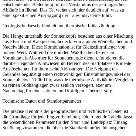
entscheidender Bedeutung für das Verständnis der aerologischen
Abläufe im Illertal. Das Tal weitet sich hier deutlich auf, was zu
einer spezifischen Ausprägung der Talwindsysteme führt.
Geologische Beschaffenheit und thermische Initialzündung
Die Hänge unterhalb der Sonnenköpfe bestehen aus einer Mischung
aus Flysch und Kalkgestein, bedeckt von alpinen Weideflächen und
Nadelwäldern. Diese Kombination ist für Gleitschirmflieger von
hohem Wert. Während die dunklen Waldflächen bereits am
Vormittag als Absorber für Sonnenenergie dienen, fungieren die
darüber liegenden Almwiesen im Bereich des Startplatzes als ideale
Auslösekanten für thermische Ablösungen. Die Neigung des
Geländes begünstigt einen rechtwinkligen Einstrahlungswinkel der
Sonne ab etwa 11:00 Uhr, was die thermische Aktivität im Vergleich
zu reinen Südhanglagen zwar zeitlich verzögert, aber am
Nachmittag für eine stabilere und kräftigere Thermik sorgt.
Technische Daten und Standortparameter
Die präzise Kenntnis der geografischen und technischen Daten ist
die Grundlage für jede Flugvorbereitung. Die folgende Tabelle fasst
die wesentlichen Parameter für den Start- und Landeplatz Hinang-
Schöllang zusammen, die über die Standardeinträge hinausgehen.