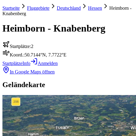
Startseite
Fluggebiete
Deutschland
Hessen
Heimborn -
Knabenberg
Heimborn - Knabenberg
Startplätze:
2
Koord.:
50.7144
°N,
7.7722
°E
Startplätze
Info
Anmelden
In Google Maps öffnen
Geländekarte