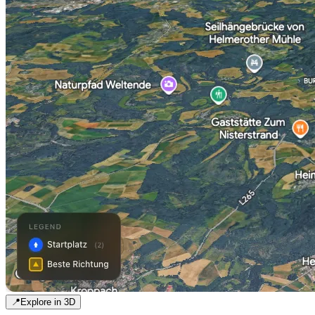
📍
Explore in 3D