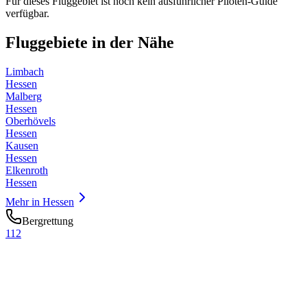
Für dieses Fluggebiet ist noch kein ausführlicher Piloten-Guide
verfügbar.
Fluggebiete in der Nähe
Limbach
Hessen
Malberg
Hessen
Oberhövels
Hessen
Kausen
Hessen
Elkenroth
Hessen
Mehr in
Hessen
Bergrettung
112