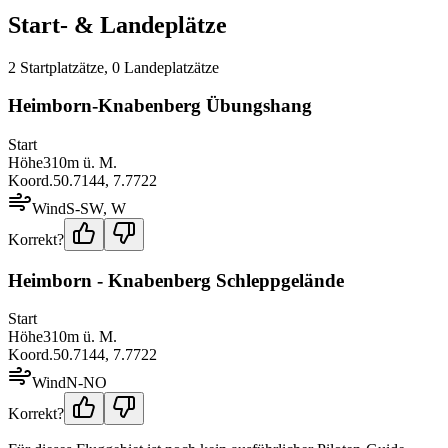
Start- & Landeplätze
2
Startplatz
ätze
,
0
Landeplatz
ätze
Heimborn-Knabenberg Übungshang
Start
Höhe
310
m ü. M.
Koord.
50.7144
,
7.7722
Wind
S-SW, W
Korrekt?
Heimborn - Knabenberg Schleppgelände
Start
Höhe
310
m ü. M.
Koord.
50.7144
,
7.7722
Wind
N-NO
Korrekt?