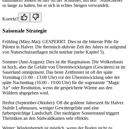
minimalem Sinken ist hier oft der Schlüssel, um den "Nullschieber"
so lange zu halten, bis er sich in echtes Steigen verwandelt.
Korrekt?
Saisonale Strategie
Frühling (März-Mai): GESPERRT. Dies ist die bitterste Pille für
Piloten in Halver. Die thermisch aktivste Zeit des Jahres ist aufgrund
von Naturschutzauflagen nicht nutzbar (siehe Kapitel 5).
Sommer (Juni-August): Dies ist die Hauptsaison. Die Wolkenbasis
ist hoch, aber die Gefahr von Überentwicklungen (Gewittern) ist im
Sauerland omnipräsent. Das beste Zeitfenster ist oft der späte
Vormittag (11:00 - 13:00 Uhr) vor der Überentwicklung oder der
späte Nachmittag (16:00 - 19:00 Uhr) für die sogenannte "Magic
Air" oder Restitution, wenn die gespeicherte Wärme aus den
Wäldern abgegeben wird.
Herbst (September-Oktober): Oft die goldene Jahreszeit für Halver.
Stabile Luftmassen, weniger Gewittergefahr und eine
farbenprächtige Landschaft. Der niedrigere Sonnenstand triggert
Thermiken an den Südwaldkanten sehr effektiv.
Winter: Windenbetrieb ist möglich, wenn der Boden nicht zu