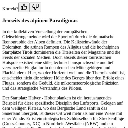
Korrekt?
Jenseits des alpinen Paradigmas
In der kollektiven Vorstellung der europäischen
Gleitschirmgemeinde wird der Sport oft durch die dramatische
Ikonographie der Alpen definiert. Die Kalksteinwände der
Dolomiten, die grünen Rampen des Allgäus und die hochalpinen
Startplätze Tirols dominieren die Titelseiten der Magazine und die
Feeds der sozialen Medien. Doch abseits dieser touristischen
Hotspots existiert eine stille, technisch anspruchsvolle und tief
verwurzelte Flugkultur in den deutschen Mittelgebirgen und
Flachländern. Hier, wo der Horizont weit und die Thermik subtil ist,
entscheidet nicht die schiere Höhe des Berges über den Erfolg eines
Fluges, sondern die Geduld, die mikrometeorologische Präzision
und das strategische Verständnis des Piloten.
Der Startplatz Halver - Hohenplanken ist ein herausragendes
Beispiel für diese spezifische Disziplin des Luftsports. Gelegen auf
dem welligen Plateau, wo das Bergische Land sanft in das
Sauerland übergeht, ist dieser Ort weit mehr als nur eine Wiese mit
einer Winde. Er ist ein strategisches Schlüsselloch für Streckenflüge
(Cross-Country, XC) in Nordrhein-Westfalen (NRW) und ein