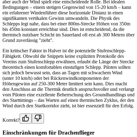
aber auch der Wind spielt eine entscheidende Rolle. Bei idealen
Bedingungen – einem stetigen Gegenwind von 15-20 km/h – kann
ein erfahrener Windenführer diese horizontale Distanz in einen
signifikanten vertikalen Gewinn umwandeln. Die Physik des
Schlepps legt nahe, dass bei einer 800m-Strecke Höhen von 350m
bis 450m konstant erreichbar sind. Dies ist entscheidend, da die
thermisch nutzbare Schicht im Sauerland oft erst ab 300 Metern über
Grund zuverlässig "zieht".
Ein kritischer Faktor in Halver ist die potenzielle Stufenschlepp-
Fähigkeit. Obwohl die Snippets keine expliziten Protokolle des
Vereins zum Stufenschlepp erwähnen, erlaubt die Länge der Strecke
theoretisch einen komfortablen einstufigen Schlepp. Piloten sollten
sich jedoch bewusst sein, dass an Tagen mit schwachem Wind
(unter 10 km/h) oder bei Rückenwindkomponenten der
Höhengewinn auf 250-300 Meter limitiert sein kann. Dies macht
den Anschluss an die Thermik deutlich anspruchsvoller und verlangt
vom Piloten eine exzellente Beherrschung des Groundhandlings und
des Starttimings – das Warten auf einen thermischen Zyklus, der den
Wind durch den Startkorridor zieht, ist hier essenziell für den Erfolg.
Korrekt?
Einschränkungen für Drachenflieger