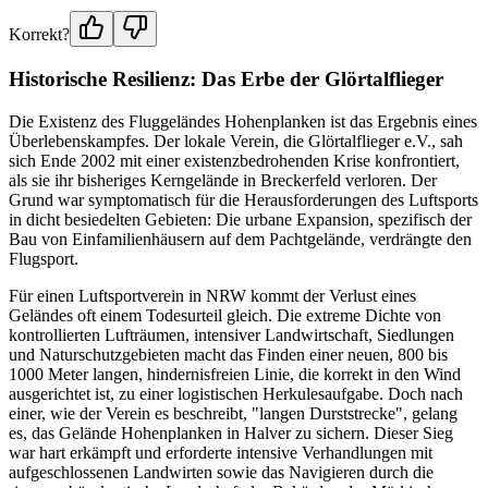
Korrekt?
Historische Resilienz: Das Erbe der Glörtalflieger
Die Existenz des Fluggeländes Hohenplanken ist das Ergebnis eines
Überlebenskampfes. Der lokale Verein, die Glörtalflieger e.V., sah
sich Ende 2002 mit einer existenzbedrohenden Krise konfrontiert,
als sie ihr bisheriges Kerngelände in Breckerfeld verloren. Der
Grund war symptomatisch für die Herausforderungen des Luftsports
in dicht besiedelten Gebieten: Die urbane Expansion, spezifisch der
Bau von Einfamilienhäusern auf dem Pachtgelände, verdrängte den
Flugsport.
Für einen Luftsportverein in NRW kommt der Verlust eines
Geländes oft einem Todesurteil gleich. Die extreme Dichte von
kontrollierten Lufträumen, intensiver Landwirtschaft, Siedlungen
und Naturschutzgebieten macht das Finden einer neuen, 800 bis
1000 Meter langen, hindernisfreien Linie, die korrekt in den Wind
ausgerichtet ist, zu einer logistischen Herkulesaufgabe. Doch nach
einer, wie der Verein es beschreibt, "langen Durststrecke", gelang
es, das Gelände Hohenplanken in Halver zu sichern. Dieser Sieg
war hart erkämpft und erforderte intensive Verhandlungen mit
aufgeschlossenen Landwirten sowie das Navigieren durch die