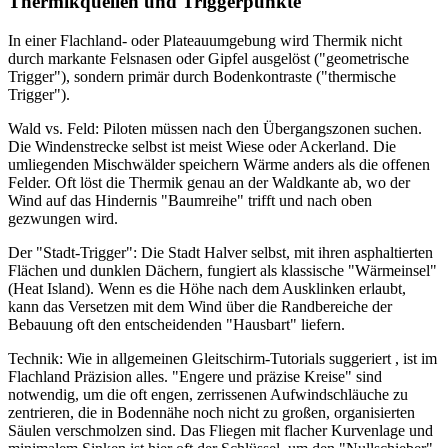
Thermikquellen und Triggerpunkte
In einer Flachland- oder Plateauumgebung wird Thermik nicht
durch markante Felsnasen oder Gipfel ausgelöst ("geometrische
Trigger"), sondern primär durch Bodenkontraste ("thermische
Trigger").
Wald vs. Feld: Piloten müssen nach den Übergangszonen suchen.
Die Windenstrecke selbst ist meist Wiese oder Ackerland. Die
umliegenden Mischwälder speichern Wärme anders als die offenen
Felder. Oft löst die Thermik genau an der Waldkante ab, wo der
Wind auf das Hindernis "Baumreihe" trifft und nach oben
gezwungen wird.
Der "Stadt-Trigger": Die Stadt Halver selbst, mit ihren asphaltierten
Flächen und dunklen Dächern, fungiert als klassische "Wärmeinsel"
(Heat Island). Wenn es die Höhe nach dem Ausklinken erlaubt,
kann das Versetzen mit dem Wind über die Randbereiche der
Bebauung oft den entscheidenden "Hausbart" liefern.
Technik: Wie in allgemeinen Gleitschirm-Tutorials suggeriert , ist im
Flachland Präzision alles. "Engere und präzise Kreise" sind
notwendig, um die oft engen, zerrissenen Aufwindschläuche zu
zentrieren, die in Bodennähe noch nicht zu großen, organisierten
Säulen verschmolzen sind. Das Fliegen mit flacher Kurvenlage und