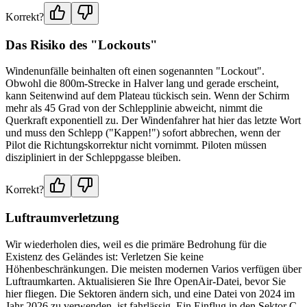
Korrekt?
Das Risiko des "Lockouts"
Windenunfälle beinhalten oft einen sogenannten "Lockout".
Obwohl die 800m-Strecke in Halver lang und gerade erscheint,
kann Seitenwind auf dem Plateau tückisch sein. Wenn der Schirm
mehr als 45 Grad von der Schlepplinie abweicht, nimmt die
Querkraft exponentiell zu. Der Windenfahrer hat hier das letzte Wort
und muss den Schlepp ("Kappen!") sofort abbrechen, wenn der
Pilot die Richtungskorrektur nicht vornimmt. Piloten müssen
diszipliniert in der Schleppgasse bleiben.
Korrekt?
Luftraumverletzung
Wir wiederholen dies, weil es die primäre Bedrohung für die
Existenz des Geländes ist: Verletzen Sie keine
Höhenbeschränkungen. Die meisten modernen Varios verfügen über
Luftraumkarten. Aktualisieren Sie Ihre OpenAir-Datei, bevor Sie
hier fliegen. Die Sektoren ändern sich, und eine Datei von 2024 im
Jahr 2026 zu verwenden, ist fahrlässig. Ein Einflug in den Sektor C