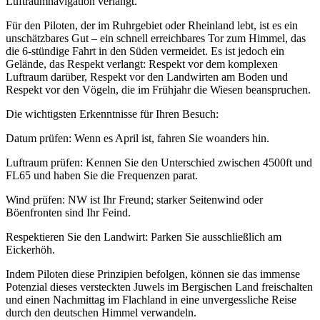
Luftraumnavigation verlangt.
Für den Piloten, der im Ruhrgebiet oder Rheinland lebt, ist es ein
unschätzbares Gut – ein schnell erreichbares Tor zum Himmel, das
die 6-stündige Fahrt in den Süden vermeidet. Es ist jedoch ein
Gelände, das Respekt verlangt: Respekt vor dem komplexen
Luftraum darüber, Respekt vor den Landwirten am Boden und
Respekt vor den Vögeln, die im Frühjahr die Wiesen beanspruchen.
Die wichtigsten Erkenntnisse für Ihren Besuch:
Datum prüfen: Wenn es April ist, fahren Sie woanders hin.
Luftraum prüfen: Kennen Sie den Unterschied zwischen 4500ft und
FL65 und haben Sie die Frequenzen parat.
Wind prüfen: NW ist Ihr Freund; starker Seitenwind oder
Böenfronten sind Ihr Feind.
Respektieren Sie den Landwirt: Parken Sie ausschließlich am
Eickerhöh.
Indem Piloten diese Prinzipien befolgen, können sie das immense
Potenzial dieses versteckten Juwels im Bergischen Land freischalten
und einen Nachmittag im Flachland in eine unvergessliche Reise
durch den deutschen Himmel verwandeln.