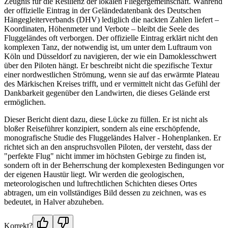
Zeugnis für die Resilienz der lokalen Fliegergemeinschaft. Während
der offizielle Eintrag in der Geländedatenbank des Deutschen
Hängegleiterverbands (DHV) lediglich die nackten Zahlen liefert –
Koordinaten, Höhenmeter und Verbote – bleibt die Seele des
Fluggeländes oft verborgen. Der offizielle Eintrag erklärt nicht den
komplexen Tanz, der notwendig ist, um unter dem Luftraum von
Köln und Düsseldorf zu navigieren, der wie ein Damoklesschwert
über den Piloten hängt. Er beschreibt nicht die spezifische Textur
einer nordwestlichen Strömung, wenn sie auf das erwärmte Plateau
des Märkischen Kreises trifft, und er vermittelt nicht das Gefühl der
Dankbarkeit gegenüber den Landwirten, die dieses Gelände erst
ermöglichen.
Dieser Bericht dient dazu, diese Lücke zu füllen. Er ist nicht als
bloßer Reiseführer konzipiert, sondern als eine erschöpfende,
monografische Studie des Fluggeländes Halver - Hohenplanken. Er
richtet sich an den anspruchsvollen Piloten, der versteht, dass der
"perfekte Flug" nicht immer im höchsten Gebirge zu finden ist,
sondern oft in der Beherrschung der komplexesten Bedingungen vor
der eigenen Haustür liegt. Wir werden die geologischen,
meteorologischen und luftrechtlichen Schichten dieses Ortes
abtragen, um ein vollständiges Bild dessen zu zeichnen, was es
bedeutet, in Halver abzuheben.
Korrekt?