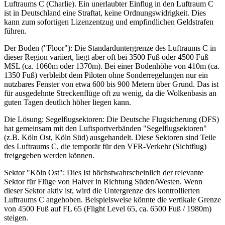
Luftraums C (Charlie). Ein unerlaubter Einflug in den Luftraum C
ist in Deutschland eine Straftat, keine Ordnungswidrigkeit. Dies
kann zum sofortigen Lizenzentzug und empfindlichen Geldstrafen
führen.
Der Boden ("Floor"): Die Standarduntergrenze des Luftraums C in
dieser Region variiert, liegt aber oft bei 3500 Fuß oder 4500 Fuß
MSL (ca. 1060m oder 1370m). Bei einer Bodenhöhe von 410m (ca.
1350 Fuß) verbleibt dem Piloten ohne Sonderregelungen nur ein
nutzbares Fenster von etwa 600 bis 900 Metern über Grund. Das ist
für ausgedehnte Streckenflüge oft zu wenig, da die Wolkenbasis an
guten Tagen deutlich höher liegen kann.
Die Lösung: Segelflugsektoren: Die Deutsche Flugsicherung (DFS)
hat gemeinsam mit den Luftsportverbänden "Segelflugsektoren"
(z.B. Köln Ost, Köln Süd) ausgehandelt. Diese Sektoren sind Teile
des Luftraums C, die temporär für den VFR-Verkehr (Sichtflug)
freigegeben werden können.
Sektor "Köln Ost": Dies ist höchstwahrscheinlich der relevante
Sektor für Flüge von Halver in Richtung Süden/Westen. Wenn
dieser Sektor aktiv ist, wird die Untergrenze des kontrollierten
Luftraums C angehoben. Beispielsweise könnte die vertikale Grenze
von 4500 Fuß auf FL 65 (Flight Level 65, ca. 6500 Fuß / 1980m)
steigen.