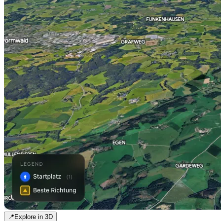
📍
Explore in 3D