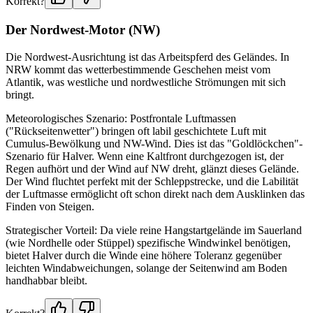
Korrekt?
Der Nordwest-Motor (NW)
Die Nordwest-Ausrichtung ist das Arbeitspferd des Geländes. In
NRW kommt das wetterbestimmende Geschehen meist vom
Atlantik, was westliche und nordwestliche Strömungen mit sich
bringt.
Meteorologisches Szenario: Postfrontale Luftmassen
("Rückseitenwetter") bringen oft labil geschichtete Luft mit
Cumulus-Bewölkung und NW-Wind. Dies ist das "Goldlöckchen"-
Szenario für Halver. Wenn eine Kaltfront durchgezogen ist, der
Regen aufhört und der Wind auf NW dreht, glänzt dieses Gelände.
Der Wind fluchtet perfekt mit der Schleppstrecke, und die Labilität
der Luftmasse ermöglicht oft schon direkt nach dem Ausklinken das
Finden von Steigen.
Strategischer Vorteil: Da viele reine Hangstartgelände im Sauerland
(wie Nordhelle oder Stüppel) spezifische Windwinkel benötigen,
bietet Halver durch die Winde eine höhere Toleranz gegenüber
leichten Windabweichungen, solange der Seitenwind am Boden
handhabbar bleibt.