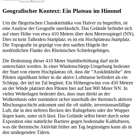
Geografischer Kontext: Ein Plateau im Himmel
Um die fliegerischen Charakteristika von Halver zu begreifen, ist
eine Analyse der Geografie unerlässlich. Das Gelände befindet sich
auf einer Höhe von etwa 410 Metern über dem Meeresspiegel (NN).
Dies ist kein Talboden-Startplatz; es ist ein Hochplateau-Startplatz.
Die Topografie ist geprägt von den sanften Hügeln der
nordöstlichen Flanke des Rheinischen Schiefergebirges.
Die Bedeutung dieser 410 Meter Startüberhöhung darf nicht
unterschätzt werden. In einer Windenschlepp-Umgebung bedeutet
der Start von einem Hochplateau oft, dass die "Ausklinkhöhe" den
Piloten signifikant höher in die aktive Luftmasse befördert als ein
Schlepp, der tief im Tal beginnt. Ein Höhengewinn von 450 Metern
an der Winde platziert den Piloten hier auf fast 900 Meter NN. In
vielen Wetterlagen bedeutet dies, dass man direkt an der
Wolkenbasis oder zumindest sicher innerhalb der thermisch aktiven
Mischungsschicht ankommt und die oft stabile, inversionsanfällige
Luft, die in den tieferen Becken des Ruhrgebiets oder der Wupper
liegen kann, unter sich lässt. Das Gelände selbst bietet durch seine
Exposition eine natürliche Barriere gegen bodennahe Kaltluftseen,
was die thermische Aktivität früher am Tag begünstigen kann als in
den umliegenden Tälern.