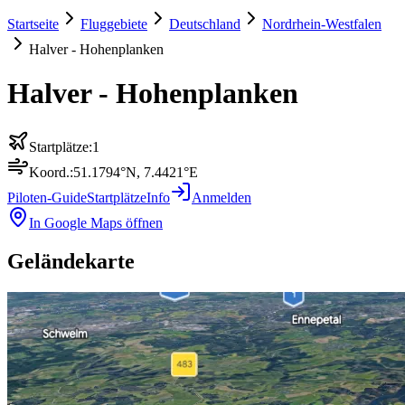
Startseite
Fluggebiete
Deutschland
Nordrhein-Westfalen
Halver - Hohenplanken
Halver - Hohenplanken
Startplätze:
1
Koord.:
51.1794
°N,
7.4421
°E
Piloten-Guide
Startplätze
Info
Anmelden
In Google Maps öffnen
Geländekarte