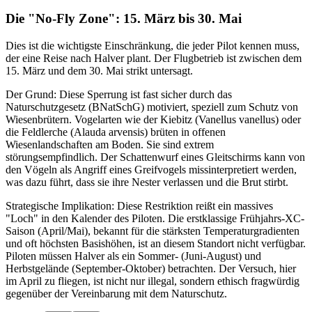
Die "No-Fly Zone": 15. März bis 30. Mai
Dies ist die wichtigste Einschränkung, die jeder Pilot kennen muss,
der eine Reise nach Halver plant. Der Flugbetrieb ist zwischen dem
15. März und dem 30. Mai strikt untersagt.
Der Grund: Diese Sperrung ist fast sicher durch das
Naturschutzgesetz (BNatSchG) motiviert, speziell zum Schutz von
Wiesenbrütern. Vogelarten wie der Kiebitz (Vanellus vanellus) oder
die Feldlerche (Alauda arvensis) brüten in offenen
Wiesenlandschaften am Boden. Sie sind extrem
störungsempfindlich. Der Schattenwurf eines Gleitschirms kann von
den Vögeln als Angriff eines Greifvogels missinterpretiert werden,
was dazu führt, dass sie ihre Nester verlassen und die Brut stirbt.
Strategische Implikation: Diese Restriktion reißt ein massives
"Loch" in den Kalender des Piloten. Die erstklassige Frühjahrs-XC-
Saison (April/Mai), bekannt für die stärksten Temperaturgradienten
und oft höchsten Basishöhen, ist an diesem Standort nicht verfügbar.
Piloten müssen Halver als ein Sommer- (Juni-August) und
Herbstgelände (September-Oktober) betrachten. Der Versuch, hier
im April zu fliegen, ist nicht nur illegal, sondern ethisch fragwürdig
gegenüber der Vereinbarung mit dem Naturschutz.