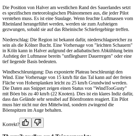
Die Position von Halver am westlichen Rand des Sauerlandes setzt
es spezifischen meteorologischen Phänomenen aus, die jeder Pilot
verstehen muss. Es ist eine Staulage. Wenn feuchte Luftmassen vom
Rheinland herangeführt werden, werden sie zum Aufsteigen
gezwungen, sobald sie auf das Rheinische Schiefergebirge treffen.
Niederschlag: Die Region ist bekannt dafür, niederschlagsreicher zu
sein als die Kölner Bucht. Eine Vorhersage von "leichten Schauern"
in Köln kann in Halver aufgrund der adiabatischen Abkühlung beim
Aufstieg der Luftmasse bereits "unfliegbarer Dauerregen" oder eine
tief liegende Basis bedeuten.
Windbeschleunigung: Das exponierte Plateau beschleunigt den
Wind. Eine Vorhersage von 15 km/h für das Tal kann auf der freien
Fläche von Hohenplanken leicht zu 25 km/h Grundwind werden.
Die Daten aus Snippet zeigen einen Status von "WindTooGusty"
mit Böen bis zu 40 km/h (22 Knoten). Dies ist ein klares Indiz dafür,
dass das Gelände sehr sensibel auf Böenfronten reagiert. Ein Pilot
muss hier nicht nur den Mittelwind, sondern zwingend die
Böenspitzen im Auge behalten.
Korrekt?