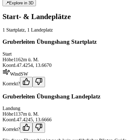
📍
Explore in 3D
Start- & Landeplätze
1
Startplatz
,
1
Landeplatz
Gruberleiten Übungshang Startplatz
Start
Höhe
1162
m ü. M.
Koord.
47.4254
,
13.6670
Wind
SW
Korrekt?
Gruberleiten Übungshang Landeplatz
Landung
Höhe
1137
m ü. M.
Koord.
47.4245
,
13.6666
Korrekt?