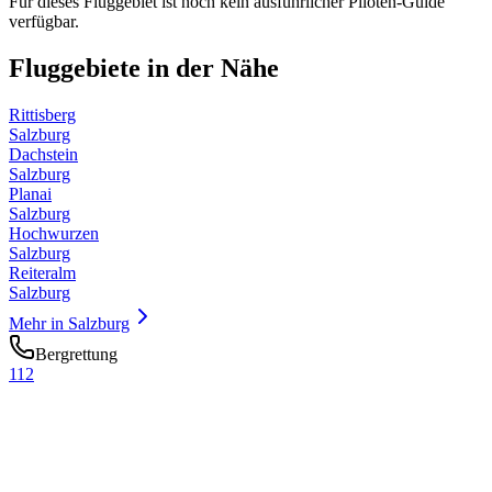
Für dieses Fluggebiet ist noch kein ausführlicher Piloten-Guide
verfügbar.
Fluggebiete in der Nähe
Rittisberg
Salzburg
Dachstein
Salzburg
Planai
Salzburg
Hochwurzen
Salzburg
Reiteralm
Salzburg
Mehr in
Salzburg
Bergrettung
112