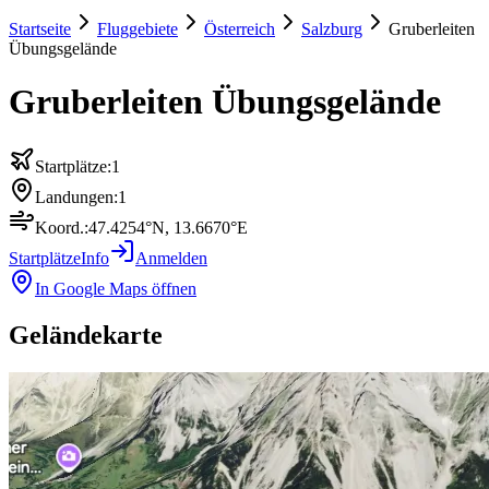
Startseite
Fluggebiete
Österreich
Salzburg
Gruberleiten
Übungsgelände
Gruberleiten Übungsgelände
Startplätze:
1
Landungen:
1
Koord.:
47.4254
°N,
13.6670
°E
Startplätze
Info
Anmelden
In Google Maps öffnen
Geländekarte