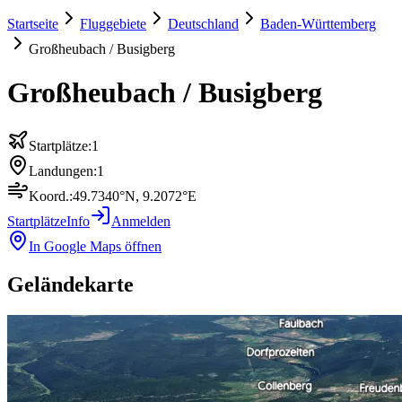
Startseite
Fluggebiete
Deutschland
Baden-Württemberg
Großheubach / Busigberg
Großheubach / Busigberg
Startplätze:
1
Landungen:
1
Koord.:
49.7340
°N,
9.2072
°E
Startplätze
Info
Anmelden
In Google Maps öffnen
Geländekarte