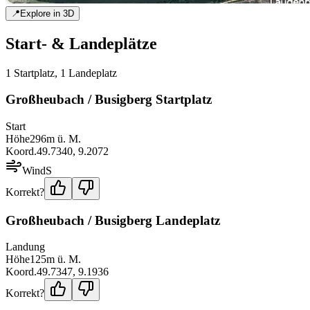
📍
Explore in 3D
Start- & Landeplätze
1
Startplatz
,
1
Landeplatz
Großheubach / Busigberg Startplatz
Start
Höhe
296
m ü. M.
Koord.
49.7340
,
9.2072
Wind
S
Korrekt?
Großheubach / Busigberg Landeplatz
Landung
Höhe
125
m ü. M.
Koord.
49.7347
,
9.1936
Korrekt?