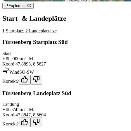
📍
Explore in 3D
Start- & Landeplätze
1
Startplatz
,
2
Landeplatz
ätze
Fürstenberg Startplatz Süd
Start
Höhe
900
m ü. M.
Koord.
47.8893
,
8.5627
Wind
SO-SW
Korrekt?
Fürstenberg Landeplatz Süd
Landung
Höhe
745
m ü. M.
Koord.
47.8847
,
8.5604
Korrekt?