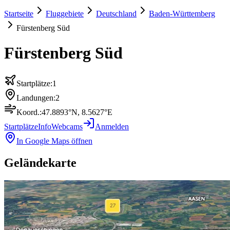
Startseite
Fluggebiete
Deutschland
Baden-Württemberg
Fürstenberg Süd
Fürstenberg Süd
Startplätze:
1
Landungen:
2
Koord.:
47.8893
°N,
8.5627
°E
Startplätze
Info
Webcams
Anmelden
In Google Maps öffnen
Geländekarte