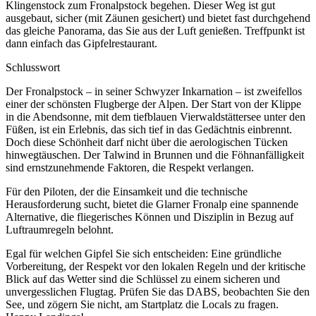
Klingenstock zum Fronalpstock begehen. Dieser Weg ist gut
ausgebaut, sicher (mit Zäunen gesichert) und bietet fast durchgehend
das gleiche Panorama, das Sie aus der Luft genießen. Treffpunkt ist
dann einfach das Gipfelrestaurant.
Schlusswort
Der Fronalpstock – in seiner Schwyzer Inkarnation – ist zweifellos
einer der schönsten Flugberge der Alpen. Der Start von der Klippe
in die Abendsonne, mit dem tiefblauen Vierwaldstättersee unter den
Füßen, ist ein Erlebnis, das sich tief in das Gedächtnis einbrennt.
Doch diese Schönheit darf nicht über die aerologischen Tücken
hinwegtäuschen. Der Talwind in Brunnen und die Föhnanfälligkeit
sind ernstzunehmende Faktoren, die Respekt verlangen.
Für den Piloten, der die Einsamkeit und die technische
Herausforderung sucht, bietet die Glarner Fronalp eine spannende
Alternative, die fliegerisches Können und Disziplin in Bezug auf
Luftraumregeln belohnt.
Egal für welchen Gipfel Sie sich entscheiden: Eine gründliche
Vorbereitung, der Respekt vor den lokalen Regeln und der kritische
Blick auf das Wetter sind die Schlüssel zu einem sicheren und
unvergesslichen Flugtag. Prüfen Sie das DABS, beobachten Sie den
See, und zögern Sie nicht, am Startplatz die Locals zu fragen.