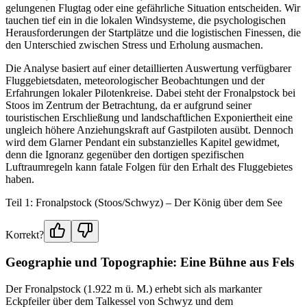
gelungenen Flugtag oder eine gefährliche Situation entscheiden. Wir
tauchen tief ein in die lokalen Windsysteme, die psychologischen
Herausforderungen der Startplätze und die logistischen Finessen, die
den Unterschied zwischen Stress und Erholung ausmachen.
Die Analyse basiert auf einer detaillierten Auswertung verfügbarer
Fluggebietsdaten, meteorologischer Beobachtungen und der
Erfahrungen lokaler Pilotenkreise. Dabei steht der Fronalpstock bei
Stoos im Zentrum der Betrachtung, da er aufgrund seiner
touristischen Erschließung und landschaftlichen Exponiertheit eine
ungleich höhere Anziehungskraft auf Gastpiloten ausübt. Dennoch
wird dem Glarner Pendant ein substanzielles Kapitel gewidmet,
denn die Ignoranz gegenüber den dortigen spezifischen
Luftraumregeln kann fatale Folgen für den Erhalt des Fluggebietes
haben.
Teil 1: Fronalpstock (Stoos/Schwyz) – Der König über dem See
Korrekt?
Geographie und Topographie: Eine Bühne aus Fels
Der Fronalpstock (1.922 m ü. M.) erhebt sich als markanter
Eckpfeiler über dem Talkessel von Schwyz und dem