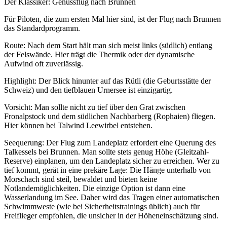
Der Klassiker: Genussflug nach Brunnen
Für Piloten, die zum ersten Mal hier sind, ist der Flug nach Brunnen
das Standardprogramm.
Route: Nach dem Start hält man sich meist links (südlich) entlang
der Felswände. Hier trägt die Thermik oder der dynamische
Aufwind oft zuverlässig.
Highlight: Der Blick hinunter auf das Rütli (die Geburtsstätte der
Schweiz) und den tiefblauen Urnersee ist einzigartig.
Vorsicht: Man sollte nicht zu tief über den Grat zwischen
Fronalpstock und dem südlichen Nachbarberg (Rophaien) fliegen.
Hier können bei Talwind Leewirbel entstehen.
Seequerung: Der Flug zum Landeplatz erfordert eine Querung des
Talkessels bei Brunnen. Man sollte stets genug Höhe (Gleitzahl-
Reserve) einplanen, um den Landeplatz sicher zu erreichen. Wer zu
tief kommt, gerät in eine prekäre Lage: Die Hänge unterhalb von
Morschach sind steil, bewaldet und bieten keine
Notlandemöglichkeiten. Die einzige Option ist dann eine
Wasserlandung im See. Daher wird das Tragen einer automatischen
Schwimmweste (wie bei Sicherheitstrainings üblich) auch für
Freiflieger empfohlen, die unsicher in der Höheneinschätzung sind.