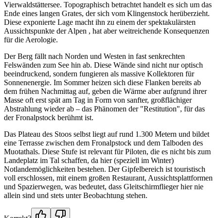
Vierwaldstättersee. Topographisch betrachtet handelt es sich um das
Ende eines langen Grates, der sich vom Klingenstock herüberzieht.
Diese exponierte Lage macht ihn zu einem der spektakulärsten
Aussichtspunkte der Alpen , hat aber weitreichende Konsequenzen
für die Aerologie.
Der Berg fällt nach Norden und Westen in fast senkrechten
Felswänden zum See hin ab. Diese Wände sind nicht nur optisch
beeindruckend, sondern fungieren als massive Kollektoren für
Sonnenenergie. Im Sommer heizen sich diese Flanken bereits ab
dem frühen Nachmittag auf, geben die Wärme aber aufgrund ihrer
Masse oft erst spät am Tag in Form von sanfter, großflächiger
Abstrahlung wieder ab – das Phänomen der "Restitution", für das
der Fronalpstock berühmt ist.
Das Plateau des Stoos selbst liegt auf rund 1.300 Metern und bildet
eine Terrasse zwischen dem Fronalpstock und dem Talboden des
Muotathals. Diese Stufe ist relevant für Piloten, die es nicht bis zum
Landeplatz im Tal schaffen, da hier (speziell im Winter)
Notlandemöglichkeiten bestehen. Der Gipfelbereich ist touristisch
voll erschlossen, mit einem großen Restaurant, Aussichtsplattformen
und Spazierwegen, was bedeutet, dass Gleitschirmflieger hier nie
allein sind und stets unter Beobachtung stehen.