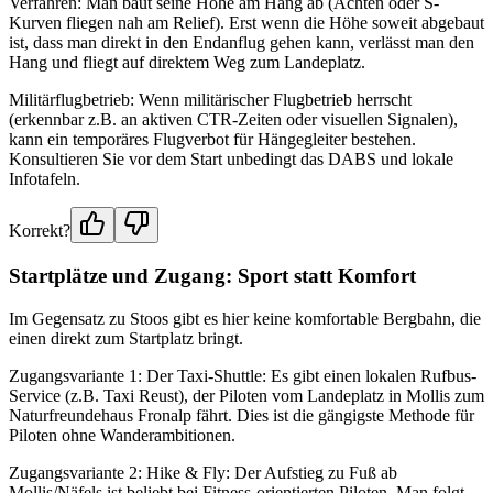
Verfahren: Man baut seine Höhe am Hang ab (Achten oder S-
Kurven fliegen nah am Relief). Erst wenn die Höhe soweit abgebaut
ist, dass man direkt in den Endanflug gehen kann, verlässt man den
Hang und fliegt auf direktem Weg zum Landeplatz.
Militärflugbetrieb: Wenn militärischer Flugbetrieb herrscht
(erkennbar z.B. an aktiven CTR-Zeiten oder visuellen Signalen),
kann ein temporäres Flugverbot für Hängegleiter bestehen.
Konsultieren Sie vor dem Start unbedingt das DABS und lokale
Infotafeln.
Korrekt?
Startplätze und Zugang: Sport statt Komfort
Im Gegensatz zu Stoos gibt es hier keine komfortable Bergbahn, die
einen direkt zum Startplatz bringt.
Zugangsvariante 1: Der Taxi-Shuttle: Es gibt einen lokalen Rufbus-
Service (z.B. Taxi Reust), der Piloten vom Landeplatz in Mollis zum
Naturfreundehaus Fronalp fährt. Dies ist die gängigste Methode für
Piloten ohne Wanderambitionen.
Zugangsvariante 2: Hike & Fly: Der Aufstieg zu Fuß ab
Mollis/Näfels ist beliebt bei Fitness-orientierten Piloten. Man folgt