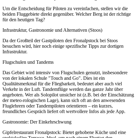
Um die Entscheidung für Piloten zu vereinfachen, stellen wir die
beiden Fluggebiete direkt gegenüber. Welcher Berg ist der richtige
für den heutigen Tag?
Infrastruktur, Gastronomie und Alternativen (Stoos)
Da der Großteil der Gastpiloten den Fronalpstock bei Stoos
besuchen wird, hier noch einige spezifische Tipps zur dortigen
Infrastruktur.
Flugschulen und Tandems
Das Gebiet wird intensiv von Flugschulen genutzt, insbesondere
von der lokalen Schule "Touch and Go". Dies ist ein
Qualitätsmerkmal für die Fliegbarkeit, bedeutet aber auch viel
Verkehr in der Luft. Tandemflüge werden das ganze Jahr über
angeboten. Wer als Solopilot unsicher ist (z.B. bei der Einschätzung
der meteo-rologischen Lage), kann sich oft an den anwesenden
Fluglehrern oder Tandempiloten orientieren – ein kurzes,
freundliches Gespräch liefert oft wertvollere Infos als jede App.
Gastronomie: Der Einkehrschwung
Gipfelrestaurant Fronalpstock: Bietet gehobene Küche und eine
spektakuläre Terrasse. Ideal, um nach einem Flugtag den