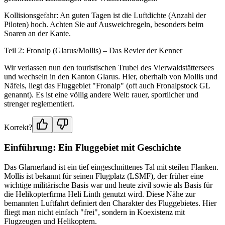
Kollisionsgefahr: An guten Tagen ist die Luftdichte (Anzahl der
Piloten) hoch. Achten Sie auf Ausweichregeln, besonders beim
Soaren an der Kante.
Teil 2: Fronalp (Glarus/Mollis) – Das Revier der Kenner
Wir verlassen nun den touristischen Trubel des Vierwaldstättersees
und wechseln in den Kanton Glarus. Hier, oberhalb von Mollis und
Näfels, liegt das Fluggebiet "Fronalp" (oft auch Fronalpstock GL
genannt). Es ist eine völlig andere Welt: rauer, sportlicher und
strenger reglementiert.
Korrekt?
Einführung: Ein Fluggebiet mit Geschichte
Das Glarnerland ist ein tief eingeschnittenes Tal mit steilen Flanken.
Mollis ist bekannt für seinen Flugplatz (LSMF), der früher eine
wichtige militärische Basis war und heute zivil sowie als Basis für
die Helikopterfirma Heli Linth genutzt wird. Diese Nähe zur
bemannten Luftfahrt definiert den Charakter des Fluggebietes. Hier
fliegt man nicht einfach "frei", sondern in Koexistenz mit
Flugzeugen und Helikoptern.