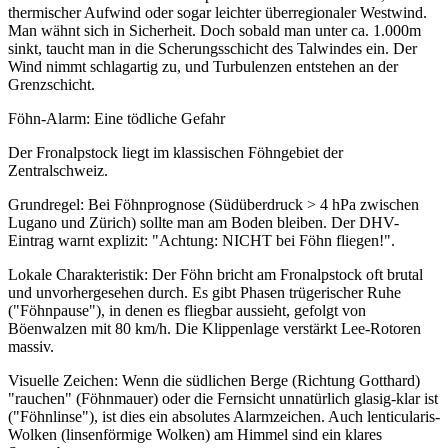
thermischer Aufwind oder sogar leichter überregionaler Westwind.
Man wähnt sich in Sicherheit. Doch sobald man unter ca. 1.000m
sinkt, taucht man in die Scherungsschicht des Talwindes ein. Der
Wind nimmt schlagartig zu, und Turbulenzen entstehen an der
Grenzschicht.
Föhn-Alarm: Eine tödliche Gefahr
Der Fronalpstock liegt im klassischen Föhngebiet der
Zentralschweiz.
Grundregel: Bei Föhnprognose (Südüberdruck > 4 hPa zwischen
Lugano und Zürich) sollte man am Boden bleiben. Der DHV-
Eintrag warnt explizit: "Achtung: NICHT bei Föhn fliegen!".
Lokale Charakteristik: Der Föhn bricht am Fronalpstock oft brutal
und unvorhergesehen durch. Es gibt Phasen trügerischer Ruhe
("Föhnpause"), in denen es fliegbar aussieht, gefolgt von
Böenwalzen mit 80 km/h. Die Klippenlage verstärkt Lee-Rotoren
massiv.
Visuelle Zeichen: Wenn die südlichen Berge (Richtung Gotthard)
"rauchen" (Föhnmauer) oder die Fernsicht unnatürlich glasig-klar ist
("Föhnlinse"), ist dies ein absolutes Alarmzeichen. Auch lenticularis-
Wolken (linsenförmige Wolken) am Himmel sind ein klares