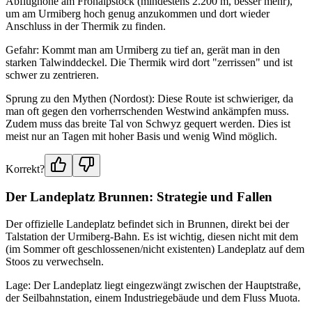
Abflughöhe am Fronalpstock (mindestens 2.200 m, besser mehr),
um am Urmiberg hoch genug anzukommen und dort wieder
Anschluss in der Thermik zu finden.
Gefahr: Kommt man am Urmiberg zu tief an, gerät man in den
starken Talwinddeckel. Die Thermik wird dort "zerrissen" und ist
schwer zu zentrieren.
Sprung zu den Mythen (Nordost): Diese Route ist schwieriger, da
man oft gegen den vorherrschenden Westwind ankämpfen muss.
Zudem muss das breite Tal von Schwyz gequert werden. Dies ist
meist nur an Tagen mit hoher Basis und wenig Wind möglich.
Korrekt?
Der Landeplatz Brunnen: Strategie und Fallen
Der offizielle Landeplatz befindet sich in Brunnen, direkt bei der
Talstation der Urmiberg-Bahn. Es ist wichtig, diesen nicht mit dem
(im Sommer oft geschlossenen/nicht existenten) Landeplatz auf dem
Stoos zu verwechseln.
Lage: Der Landeplatz liegt eingezwängt zwischen der Hauptstraße,
der Seilbahnstation, einem Industriegebäude und dem Fluss Muota.