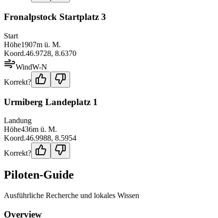
Fronalpstock Startplatz 3
Start
Höhe
1907
m ü. M.
Koord.
46.9728
,
8.6370
Wind
W-N
Korrekt?
Urmiberg Landeplatz 1
Landung
Höhe
436
m ü. M.
Koord.
46.9988
,
8.5954
Korrekt?
Piloten-Guide
Ausführliche Recherche und lokales Wissen
Overview