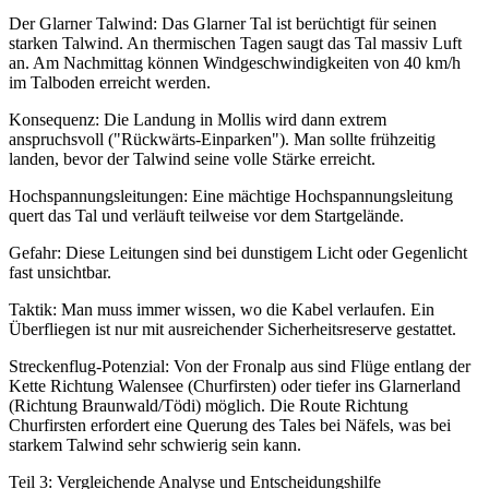
Der Glarner Talwind: Das Glarner Tal ist berüchtigt für seinen
starken Talwind. An thermischen Tagen saugt das Tal massiv Luft
an. Am Nachmittag können Windgeschwindigkeiten von 40 km/h
im Talboden erreicht werden.
Konsequenz: Die Landung in Mollis wird dann extrem
anspruchsvoll ("Rückwärts-Einparken"). Man sollte frühzeitig
landen, bevor der Talwind seine volle Stärke erreicht.
Hochspannungsleitungen: Eine mächtige Hochspannungsleitung
quert das Tal und verläuft teilweise vor dem Startgelände.
Gefahr: Diese Leitungen sind bei dunstigem Licht oder Gegenlicht
fast unsichtbar.
Taktik: Man muss immer wissen, wo die Kabel verlaufen. Ein
Überfliegen ist nur mit ausreichender Sicherheitsreserve gestattet.
Streckenflug-Potenzial: Von der Fronalp aus sind Flüge entlang der
Kette Richtung Walensee (Churfirsten) oder tiefer ins Glarnerland
(Richtung Braunwald/Tödi) möglich. Die Route Richtung
Churfirsten erfordert eine Querung des Tales bei Näfels, was bei
starkem Talwind sehr schwierig sein kann.
Teil 3: Vergleichende Analyse und Entscheidungshilfe