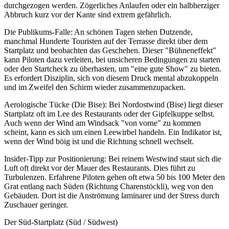
durchgezogen werden. Zögerliches Anlaufen oder ein halbherziger
Abbruch kurz vor der Kante sind extrem gefährlich.
Die Publikums-Falle: An schönen Tagen stehen Dutzende,
manchmal Hunderte Touristen auf der Terrasse direkt über dem
Startplatz und beobachten das Geschehen. Dieser "Bühneneffekt"
kann Piloten dazu verleiten, bei unsicheren Bedingungen zu starten
oder den Startcheck zu überhasten, um "eine gute Show" zu bieten.
Es erfordert Disziplin, sich von diesem Druck mental abzukoppeln
und im Zweifel den Schirm wieder zusammenzupacken.
Aerologische Tücke (Die Bise): Bei Nordostwind (Bise) liegt dieser
Startplatz oft im Lee des Restaurants oder der Gipfelkuppe selbst.
Auch wenn der Wind am Windsack "von vorne" zu kommen
scheint, kann es sich um einen Leewirbel handeln. Ein Indikator ist,
wenn der Wind böig ist und die Richtung schnell wechselt.
Insider-Tipp zur Positionierung: Bei reinem Westwind staut sich die
Luft oft direkt vor der Mauer des Restaurants. Dies führt zu
Turbulenzen. Erfahrene Piloten gehen oft etwa 50 bis 100 Meter den
Grat entlang nach Süden (Richtung Charenstöckli), weg von den
Gebäuden. Dort ist die Anströmung laminarer und der Stress durch
Zuschauer geringer.
Der Süd-Startplatz (Süd / Südwest)