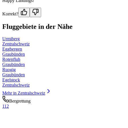
Happy Landings!
Korrekt?
Fluggebiete in der Nähe
Urmiberg
Zentralschweiz
Eggbergen
Graubünden
Rotenfluh
Graubünden
Ruogig
Graubünden
Egelstock
Zentralschweiz
Mehr in
Zentralschweiz
Bergrettung
112