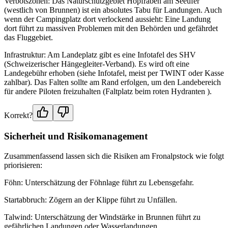
Verbotszonen: Das Naturschutzgebiet Hopfräben am Seeufer
(westlich von Brunnen) ist ein absolutes Tabu für Landungen. Auch
wenn der Campingplatz dort verlockend aussieht: Eine Landung
dort führt zu massiven Problemen mit den Behörden und gefährdet
das Fluggebiet.
Infrastruktur: Am Landeplatz gibt es eine Infotafel des SHV
(Schweizerischer Hängegleiter-Verband). Es wird oft eine
Landegebühr erhoben (siehe Infotafel, meist per TWINT oder Kasse
zahlbar). Das Falten sollte am Rand erfolgen, um den Landebereich
für andere Piloten freizuhalten (Faltplatz beim roten Hydranten ).
Korrekt?
Sicherheit und Risikomanagement
Zusammenfassend lassen sich die Risiken am Fronalpstock wie folgt
priorisieren:
Föhn: Unterschätzung der Föhnlage führt zu Lebensgefahr.
Startabbruch: Zögern an der Klippe führt zu Unfällen.
Talwind: Unterschätzung der Windstärke in Brunnen führt zu
gefährlichen Landungen oder Wasserlandungen.