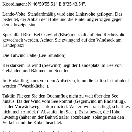
Koordinaten: N 46°59'55.51" E 8°35'43.54".
Lande-Volte: Standardmäßig wird eine Linksvolte geflogen. Das
bedeutet, der Abbau der Höhe und die Einteilung erfolgen gegen
den Uhrzeigersinn.
Spezialfall Bise: Bei Ostwind (Bise) muss oft auf eine Rechtsvolte
gewechselt werden. Achten Sie zwingend auf den Windsack am
Landeplatz!
Die Talwind-Falle (Lee-Situation):
Bei starkem Talwind (Seewind) liegt der Landeplatz im Lee von
Gebäuden und Bäumen am Seeufer.
Im Endanflug, kurz vor dem Aufsetzen, kann die Luft sehr turbulent
werden ("Waschküche").
Taktik: Fliegen Sie den Queranflug nicht zu weit über den See
hinaus. Da der Wind vom See kommt (Gegenwind im Endanflug),
ist der Vorwärtsweg stark reduziert. Wer zu weit rausfliegt, schafft es
nicht mehr zurück ("Absaufen im See"). Es ist besser, die Höhe
luvseitig (näher an der Bahn/Straße) abzubauen, solange man den
Verkehr und die Kabel beachtet.