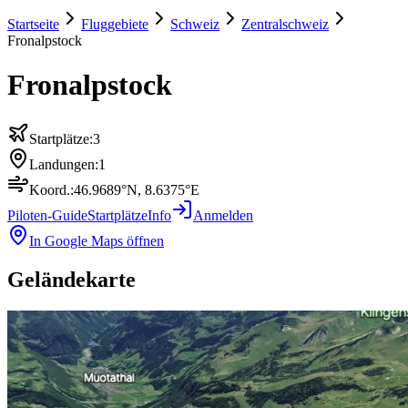
Startseite
Fluggebiete
Schweiz
Zentralschweiz
Fronalpstock
Fronalpstock
Startplätze:
3
Landungen:
1
Koord.:
46.9689
°N,
8.6375
°E
Piloten-Guide
Startplätze
Info
Anmelden
In Google Maps öffnen
Geländekarte