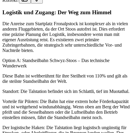
Korrekt?
Logistik und Zugang: Der Weg zum Himmel
Die Anreise zum Startplatz Fronalpstock ist komplexer als in vielen
anderen Fluggebieten, da der Ort Stoos autofrei ist. Dies erfordert
eine präzise Planung der Logistik, insbesondere wenn man mit
eigener Ausrüstung reist. Es existieren zwei primäre
Zubringerbahnen, die strategisch sehr unterschiedliche Vor- und
Nachteile bieten.
Option A: Standseilbahn Schwyz-Stoos – Das technische
Wunderwerk
Diese Bahn ist weltberühmt für ihre Steilheit von 110% und gilt als
die steilste Standseilbahn der Welt.
Standort: Die Talstation befindet sich im Schlattli, tief im Muotathal.
Vorteile für Piloten: Die Bahn hat eine extrem hohe Förderkapazität
und ist weitgehend windunabhängig. Wenn oben am Berg der Wind
pfeift und die Sesselbahnen oder die Luftseilbahn den Betrieb
einstellen müssen, fährt die Standseilbahn meist noch.
Der logistische Haken: Die Talstation liegt logistisch ungünstig für
Strecken- oder Abgleitflieger, die in Brunnen landen wollen. Der