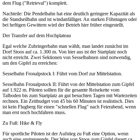
dem Flug ("Retrieval") komplett.
Nachteile: Die Pendelbahn hat eine deutlich geringere Kapazität als
die Standseilbahn und ist windanfälliger. An starken Föhntagen oder
bei heftigen Gewittern wird der Betrieb hier früher eingestellt.
Der Transfer auf dem Hochplateau
Egal welche Zubringerbahn man wählt, man landet zunächst im
Dorf Stoos auf ca. 1.300 m. Von hier aus ist der Startplatz noch
nicht erreicht. Zwei Sektionen von Sesselbahnen sind notwendig,
um den Gipfel zu erreichen:
Sesselbahn Fronalpstock I: Führt vom Dorf zur Mittelstation.
Sesselbahn Fronalpstock II: Führt von der Mittelstation zum Gipfel
auf 1.922 m. Piloten sollten für die gesamte Reisekette vom
Talboden bis zum Startplatz an gut besuchten Tagen mit Wartezeiten
rechnen. Ein Zeitbudget von 45 bis 60 Minuten ist realistisch. Dies
ist kein Flugberg für einen "schnellen Flug" nach Feierabend, wenn
man erst noch hochfahren muss.
Zu Fuß: Hike & Fly
Für sportliche Piloten ist der Aufstieg zu Fuß eine Option, wenn
auch eine anstrengende. Der Weg von Stoos zum Gipfel dauert ca.