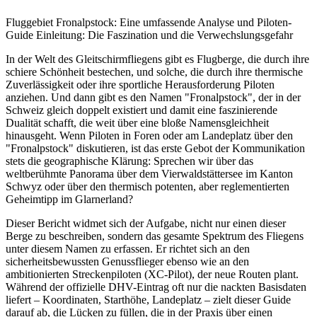
Fluggebiet Fronalpstock: Eine umfassende Analyse und Piloten-
Guide Einleitung: Die Faszination und die Verwechslungsgefahr
In der Welt des Gleitschirmfliegens gibt es Flugberge, die durch ihre
schiere Schönheit bestechen, und solche, die durch ihre thermische
Zuverlässigkeit oder ihre sportliche Herausforderung Piloten
anziehen. Und dann gibt es den Namen "Fronalpstock", der in der
Schweiz gleich doppelt existiert und damit eine faszinierende
Dualität schafft, die weit über eine bloße Namensgleichheit
hinausgeht. Wenn Piloten in Foren oder am Landeplatz über den
"Fronalpstock" diskutieren, ist das erste Gebot der Kommunikation
stets die geographische Klärung: Sprechen wir über das
weltberühmte Panorama über dem Vierwaldstättersee im Kanton
Schwyz oder über den thermisch potenten, aber reglementierten
Geheimtipp im Glarnerland?
Dieser Bericht widmet sich der Aufgabe, nicht nur einen dieser
Berge zu beschreiben, sondern das gesamte Spektrum des Fliegens
unter diesem Namen zu erfassen. Er richtet sich an den
sicherheitsbewussten Genussflieger ebenso wie an den
ambitionierten Streckenpiloten (XC-Pilot), der neue Routen plant.
Während der offizielle DHV-Eintrag oft nur die nackten Basisdaten
liefert – Koordinaten, Starthöhe, Landeplatz – zielt dieser Guide
darauf ab, die Lücken zu füllen, die in der Praxis über einen