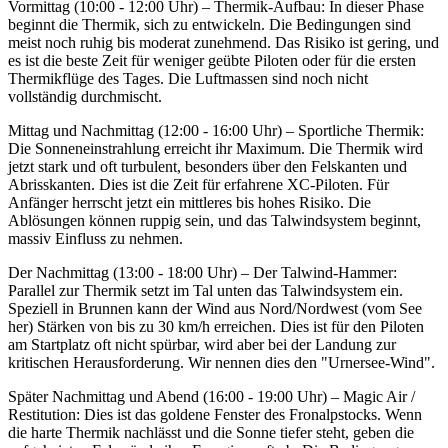
Vormittag (10:00 - 12:00 Uhr) – Thermik-Aufbau: In dieser Phase
beginnt die Thermik, sich zu entwickeln. Die Bedingungen sind
meist noch ruhig bis moderat zunehmend. Das Risiko ist gering, und
es ist die beste Zeit für weniger geübte Piloten oder für die ersten
Thermikflüge des Tages. Die Luftmassen sind noch nicht
vollständig durchmischt.
Mittag und Nachmittag (12:00 - 16:00 Uhr) – Sportliche Thermik:
Die Sonneneinstrahlung erreicht ihr Maximum. Die Thermik wird
jetzt stark und oft turbulent, besonders über den Felskanten und
Abrisskanten. Dies ist die Zeit für erfahrene XC-Piloten. Für
Anfänger herrscht jetzt ein mittleres bis hohes Risiko. Die
Ablösungen können ruppig sein, und das Talwindsystem beginnt,
massiv Einfluss zu nehmen.
Der Nachmittag (13:00 - 18:00 Uhr) – Der Talwind-Hammer:
Parallel zur Thermik setzt im Tal unten das Talwindsystem ein.
Speziell in Brunnen kann der Wind aus Nord/Nordwest (vom See
her) Stärken von bis zu 30 km/h erreichen. Dies ist für den Piloten
am Startplatz oft nicht spürbar, wird aber bei der Landung zur
kritischen Herausforderung. Wir nennen dies den "Urnersee-Wind".
Später Nachmittag und Abend (16:00 - 19:00 Uhr) – Magic Air /
Restitution: Dies ist das goldene Fenster des Fronalpstocks. Wenn
die harte Thermik nachlässt und die Sonne tiefer steht, geben die