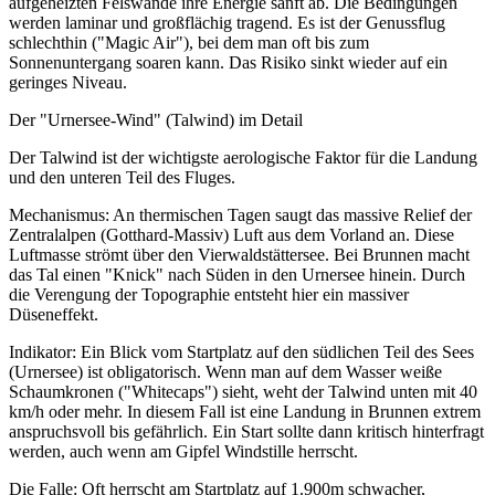
aufgeheizten Felswände ihre Energie sanft ab. Die Bedingungen
werden laminar und großflächig tragend. Es ist der Genussflug
schlechthin ("Magic Air"), bei dem man oft bis zum
Sonnenuntergang soaren kann. Das Risiko sinkt wieder auf ein
geringes Niveau.
Der "Urnersee-Wind" (Talwind) im Detail
Der Talwind ist der wichtigste aerologische Faktor für die Landung
und den unteren Teil des Fluges.
Mechanismus: An thermischen Tagen saugt das massive Relief der
Zentralalpen (Gotthard-Massiv) Luft aus dem Vorland an. Diese
Luftmasse strömt über den Vierwaldstättersee. Bei Brunnen macht
das Tal einen "Knick" nach Süden in den Urnersee hinein. Durch
die Verengung der Topographie entsteht hier ein massiver
Düseneffekt.
Indikator: Ein Blick vom Startplatz auf den südlichen Teil des Sees
(Urnersee) ist obligatorisch. Wenn man auf dem Wasser weiße
Schaumkronen ("Whitecaps") sieht, weht der Talwind unten mit 40
km/h oder mehr. In diesem Fall ist eine Landung in Brunnen extrem
anspruchsvoll bis gefährlich. Ein Start sollte dann kritisch hinterfragt
werden, auch wenn am Gipfel Windstille herrscht.
Die Falle: Oft herrscht am Startplatz auf 1.900m schwacher,