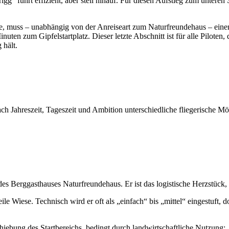
 führt effizient, aber steil hinauf. Für diesen Aufstieg zum unteren 
te, muss – unabhängig von der Anreiseart zum Naturfreundehaus – ein
nuten zum Gipfelstartplatz. Dieser letzte Abschnitt ist für alle Piloten
 hält.
ach Jahreszeit, Tageszeit und Ambition unterschiedliche fliegerische Mögl
 des Berggasthauses Naturfreundehaus. Er ist das logistische Herzstück,
teile Wiese. Technisch wird er oft als „einfach“ bis „mittel“ eingestuft
chiebung des Startbereichs, bedingt durch landwirtschaftliche Nutzung: