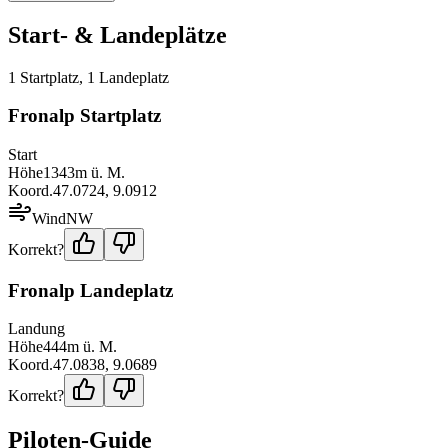
Start- & Landeplätze
1
Startplatz
,
1
Landeplatz
Fronalp Startplatz
Start
Höhe
1343
m ü. M.
Koord.
47.0724
,
9.0912
Wind
NW
Korrekt?
Fronalp Landeplatz
Landung
Höhe
444
m ü. M.
Koord.
47.0838
,
9.0689
Korrekt?
Piloten-Guide