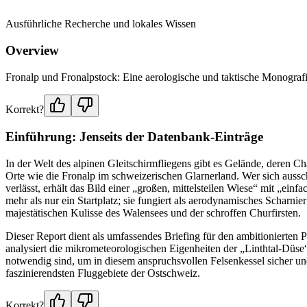
Ausführliche Recherche und lokales Wissen
Overview
Fronalp und Fronalpstock: Eine aerologische und taktische Monograf
Korrekt?
Einführung: Jenseits der Datenbank-Einträge
In der Welt des alpinen Gleitschirmfliegens gibt es Gelände, deren C
Orte wie die Fronalp im schweizerischen Glarnerland. Wer sich auss
verlässt, erhält das Bild einer „großen, mittelsteilen Wiese“ mit „ein
mehr als nur ein Startplatz; sie fungiert als aerodynamisches Scharn
majestätischen Kulisse des Walensees und der schroffen Churfirsten.
Dieser Report dient als umfassendes Briefing für den ambitionierten P
analysiert die mikrometeorologischen Eigenheiten der „Linthtal-Düse“
notwendig sind, um in diesem anspruchsvollen Felsenkessel sicher und 
faszinierendsten Fluggebiete der Ostschweiz.
Korrekt?