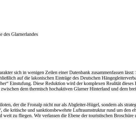
ie des Glarnerlandes
harakter sich in wenigen Zeilen einer Datenbank zusammenfassen lässt: 
chließlich auf die lakonischen Einträge des Deutschen Hängegleiterve
facher“ Einstufung. Diese Reduktion wird der komplexen Realität dieses 
ier zwischen dem thermisch hochaktiven Glarner Hinterland und dem brei
iloten, der die Fronalp nicht nur als Abgleiter-Hügel, sondern als str
, die kritische und sanktionsbewehrte Luftraumstruktur rund um den ehe
weit zu fliegen. Wir verlassen die Ebene der touristischen Broschüre u