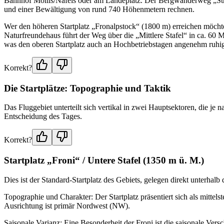
Bahnhof Mollis/Näfels oder am Landeplatz. Der Bergwanderweg „Strigg“
und einer Bewältigung von rund 740 Höhenmetern rechnen.
Wer den höheren Startplatz „Fronalpstock“ (1800 m) erreichen möch
Naturfreundehaus führt der Weg über die „Mittlere Stafel“ in ca. 60 Mi
was den oberen Startplatz auch an Hochbetriebstagen angenehm ruhig
Korrekt?
Die Startplätze: Topographie und Taktik
Das Fluggebiet unterteilt sich vertikal in zwei Hauptsektoren, die je n
Entscheidung des Tages.
Korrekt?
Startplatz „Froni“ / Untere Stafel (1350 m ü. M.)
Dies ist der Standard-Startplatz des Gebiets, gelegen direkt unterhalb
Topographie und Charakter: Der Startplatz präsentiert sich als mittels
Ausrichtung ist primär Nordwest (NW).
Saisonale Varianz: Eine Besonderheit der Froni ist die saisonale Vers