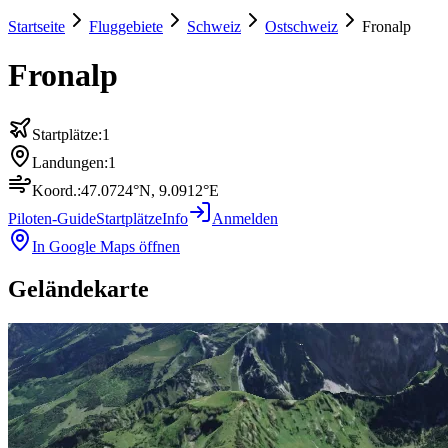
Startseite
Fluggebiete
Schweiz
Ostschweiz
Fronalp
Fronalp
Startplätze:
1
Landungen:
1
Koord.:
47.0724
°N,
9.0912
°E
Piloten-Guide
Startplätze
Info
Anmelden
In Google Maps öffnen
Geländekarte