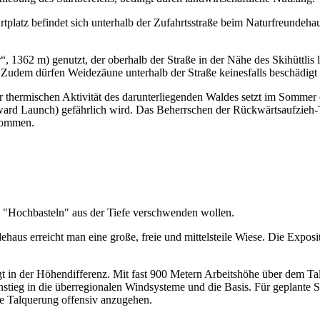
platz befindet sich unterhalb der Zufahrtsstraße beim Naturfreundehaus
r“, 1362 m) genutzt, der oberhalb der Straße in der Nähe des Skihüttlis l
n. Zudem dürfen Weidezäune unterhalb der Straße keinesfalls beschädi
hermischen Aktivität des darunterliegenden Waldes setzt im Sommer o
orward Launch) gefährlich wird. Das Beherrschen der Rückwärtsaufzieh
 kommen.
dem "Hochbasteln" aus der Tiefe verschwenden wollen.
s erreicht man eine große, freie und mittelsteile Wiese. Die Expositi
liegt in der Höhendifferenz. Mit fast 900 Metern Arbeitshöhe über dem Ta
nstieg in die überregionalen Windsysteme und die Basis. Für geplante Str
te Talquerung offensiv anzugehen.