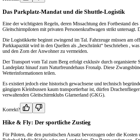
Das Parkplatz-Mandat und die Shuttle-Logistik
Eine der wichtigsten Regeln, deren Missachtung den Fortbestand des Fl
Gleitschirmpiloten mit privaten Personenkraftwagen strikt untersagt.
Die Logistikkette beginnt zwingend im Tal. Fahrzeuge müssen am offiz
Parkkapazität wird in den Quellen als „beschränkt“ beschrieben , wa
und den Zorn der Anwohner zu vermeiden.
Der Transport vom Tal zum Berg erfolgt exklusiv durch organisierte Sh
Landeplatz hinauf zum Naturfreundehaus Fronalp. Diese Zwangsbünde
Wetterinformationen teilen.
Es existiert jedoch eine historisch gewachsene und technisch begrün
gängigen Kleinbussen kaum transportierbar ist, dürfen Drachenfliege
verwaltenden Gleitschirmklubs Glarnerland (GKG).
Korrekt?
Hike & Fly: Der sportliche Zustieg
Für Piloten, die den puristischen Ansatz bevorzugen oder die Kosten