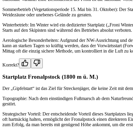
Sommerbetrieb (Vegetationsperiode 15. Mai bis 31. Oktober): Der Start
Weidezäune oder unebenes Gelände zu geraten.
Winterbetrieb: Im Winter wird ein dedizierter Startplatz („Froni Winte
Starts auf den Skipisten sind während des Betriebes absolut verbote
Aerologische Besonderheiten: Aufgrund der NW-Ausrichtung und der t
kann an starken Tagen so kräftig werden, dass der Vorwärtsstart (F
Mittag oft die einzig sichere Methode, um kontrolliert in die Luft zu
Korrekt?
Startplatz Fronalpstock (1800 m ü. M.)
Der „Gipfelstart“ ist das Ziel für Streckenjäger, die keine Zeit mit 
Topographie: Nach dem einstündigen Fußmarsch ab dem Naturfreundehau
gestört.
Strategischer Vorteil: Der entscheidende Vorteil dieses Startplatzes 
oft hartnäckig halten, ermöglicht der Fronalpstock einen direkteren Ei
zum Erfolg, da man bereits mit genügend Höhe ankommt, um die ers