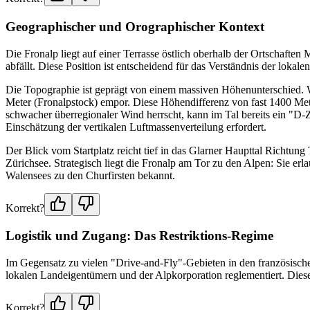
Geographischer und Orographischer Kontext
Die Fronalp liegt auf einer Terrasse östlich oberhalb der Ortschaften
abfällt. Diese Position ist entscheidend für das Verständnis der lokal
Die Topographie ist geprägt von einem massiven Höhenunterschied. Wä
Meter (Fronalpstock) empor. Diese Höhendifferenz von fast 1400 Mete
schwacher überregionaler Wind herrscht, kann im Tal bereits ein "D-
Einschätzung der vertikalen Luftmassenverteilung erfordert.
Der Blick vom Startplatz reicht tief in das Glarner Haupttal Richt
Zürichsee. Strategisch liegt die Fronalp am Tor zu den Alpen: Sie erl
Walensees zu den Churfirsten bekannt.
Korrekt?
Logistik und Zugang: Das Restriktions-Regime
Im Gegensatz zu vielen "Drive-and-Fly"-Gebieten in den französischen
lokalen Landeigentümern und der Alpkorporation reglementiert. Dies
Korrekt?