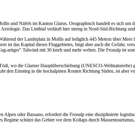
 Mollis und Näfels im Kanton Glarus. Orographisch handelt es sich um den
en Aerologie. Das Linthtal verläuft hier streng in Nord-Süd-Richtung und
hrend der Landeplatz in Mollis auf lediglich 445 Metern über Meer lie
rn ist das Kapital dieses Fluggebietes, birgt aber auch die Gefahr, v
Zug-artiger" Talwind mit 30 km/h und mehr wehen. Die Fronalp ist somi
ung Tödi, wo die Glarner Hauptüberschiebung (UNESCO-Weltnaturerbe) g
aubt den Einstieg in die hochalpinen Routen Richtung Süden, ist aber vor
 Alpen oder Bassano, erfordert die Fronalp eine disziplinierte logist
es Regime schützt das Gebiet vor dem Kollaps durch Massentourismus, 