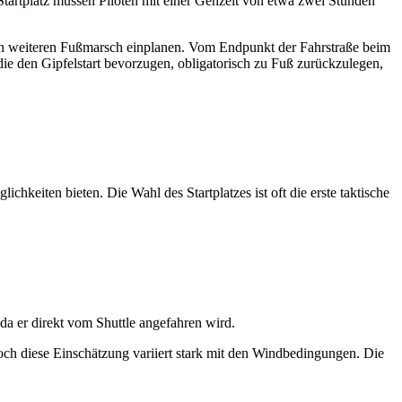
Startplatz müssen Piloten mit einer Gehzeit von etwa zwei Stunden
en weiteren Fußmarsch einplanen. Vom Endpunkt der Fahrstraße beim
, die den Gipfelstart bevorzugen, obligatorisch zu Fuß zurückzulegen,
ichkeiten bieten. Die Wahl des Startplatzes ist oft die erste taktische
 da er direkt vom Shuttle angefahren wird.
, doch diese Einschätzung variiert stark mit den Windbedingungen. Die