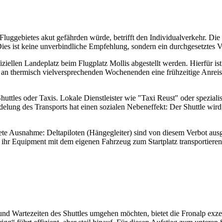
uggebietes akut gefährden würde, betrifft den Individualverkehr. Die Z
 Dies ist keine unverbindliche Empfehlung, sondern ein durchgesetztes V
iellen Landeplatz beim Flugplatz Mollis abgestellt werden. Hierfür ist
s an thermisch vielversprechenden Wochenenden eine frühzeitige Anrei
uttles oder Taxis. Lokale Dienstleister wie "Taxi Reust" oder speziali
lung des Transports hat einen sozialen Nebeneffekt: Der Shuttle wir
dete Ausnahme: Deltapiloten (Hängegleiter) sind von diesem Verbot aus
r ihr Equipment mit dem eigenen Fahrzeug zum Startplatz transportiere
 und Wartezeiten des Shuttles umgehen möchten, bietet die Fronalp exz