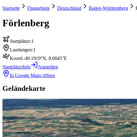
Startseite
Fluggebiete
Deutschland
Baden-Württemberg
Förlenberg
Startplätze:
1
Landungen:
1
Koord.:
49.1919
°N,
8.0045
°E
Startplätze
Info
Anmelden
In Google Maps öffnen
Geländekarte