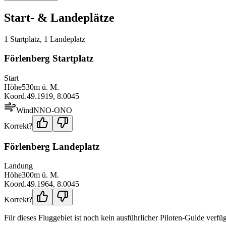
Start- & Landeplätze
1
Startplatz
,
1
Landeplatz
Förlenberg Startplatz
Start
Höhe
530
m ü. M.
Koord.
49.1919
,
8.0045
Wind
NNO-ONO
Korrekt?
Förlenberg Landeplatz
Landung
Höhe
300
m ü. M.
Koord.
49.1964
,
8.0045
Korrekt?
Für dieses Fluggebiet ist noch kein ausführlicher Piloten-Guide verfüg