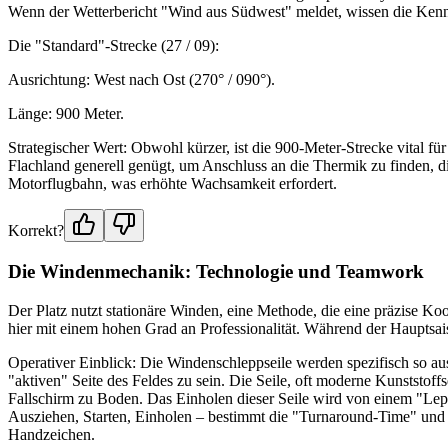
Wenn der Wetterbericht "Wind aus Südwest" meldet, wissen die Kenne
Die "Standard"-Strecke (27 / 09):
Ausrichtung: West nach Ost (270° / 090°).
Länge: 900 Meter.
Strategischer Wert: Obwohl kürzer, ist die 900-Meter-Strecke vital
Flachland generell genügt, um Anschluss an die Thermik zu finden, di
Motorflugbahn, was erhöhte Wachsamkeit erfordert.
Korrekt?
Die Windenmechanik: Technologie und Teamwork
Der Platz nutzt stationäre Winden, eine Methode, die eine präzise Ko
hier mit einem hohen Grad an Professionalität. Während der Hauptsaiso
Operativer Einblick: Die Windenschleppseile werden spezifisch so au
"aktiven" Seite des Feldes zu sein. Die Seile, oft moderne Kunststoff
Fallschirm zu Boden. Das Einholen dieser Seile wird von einem "Lepo
Ausziehen, Starten, Einholen – bestimmt die "Turnaround-Time" und 
Handzeichen.