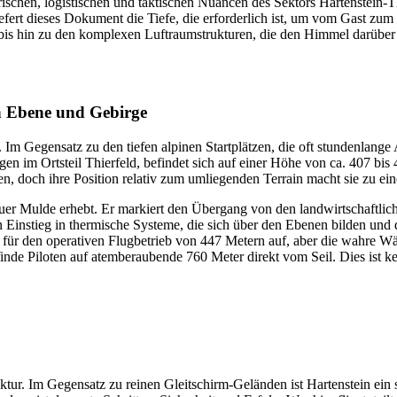
ärischen, logistischen und taktischen Nuancen des Sektors Hartenstein
fert dieses Dokument die Tiefe, die erforderlich ist, um vom Gast zum 
bis hin zu den komplexen Luftraumstrukturen, die den Himmel darüber
en Ebene und Gebirge
. Im Gegensatz zu den tiefen alpinen Startplätzen, die oft stundenlange 
legen im Ortsteil Thierfeld, befindet sich auf einer Höhe von ca. 407 b
lpen, doch ihre Position relativ zum umliegenden Terrain macht sie zu 
ickauer Mulde erhebt. Er markiert den Übergang von den landwirtschaft
en Einstieg in thermische Systeme, die sich über den Ebenen bilden u
für den operativen Flugbetrieb von 447 Metern auf, aber die wahre Wäh
de Piloten auf atemberaubende 760 Meter direkt vom Seil. Dies ist kein
ruktur. Im Gegensatz zu reinen Gleitschirm-Geländen ist Hartenstein ei