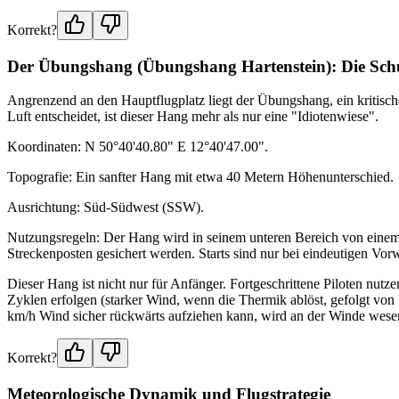
Korrekt?
Der Übungshang (Übungshang Hartenstein): Die Schu
Angrenzend an den Hauptflugplatz liegt der Übungshang, ein kritische
Luft entscheidet, ist dieser Hang mehr als nur eine "Idiotenwiese".
Koordinaten: N 50°40'40.80" E 12°40'47.00".
Topografie: Ein sanfter Hang mit etwa 40 Metern Höhenunterschied
Ausrichtung: Süd-Südwest (SSW).
Nutzungsregeln: Der Hang wird in seinem unteren Bereich von einem ö
Streckenposten gesichert werden. Starts sind nur bei eindeutigen Vor
Dieser Hang ist nicht nur für Anfänger. Fortgeschrittene Piloten nut
Zyklen erfolgen (starker Wind, wenn die Thermik ablöst, gefolgt von F
km/h Wind sicher rückwärts aufziehen kann, wird an der Winde wesentl
Korrekt?
Meteorologische Dynamik und Flugstrategie