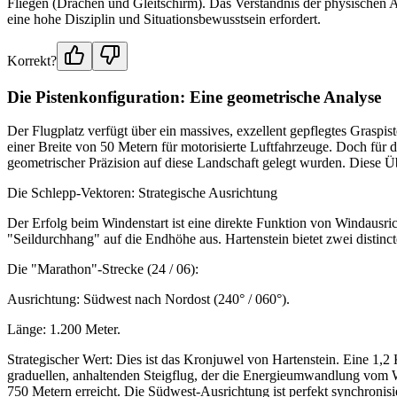
Fliegen (Drachen und Gleitschirm). Das Verständnis der physischen Anl
eine hohe Disziplin und Situationsbewusstsein erfordert.
Korrekt?
Die Pistenkonfiguration: Eine geometrische Analyse
Der Flugplatz verfügt über ein massives, exzellent gepflegtes Graspis
einer Breite von 50 Metern für motorisierte Luftfahrzeuge. Doch für den
geometrischer Präzision auf diese Landschaft gelegt wurden. Diese Ü
Die Schlepp-Vektoren: Strategische Ausrichtung
Der Erfolg beim Windenstart ist eine direkte Funktion von Windausric
"Seildurchhang" auf die Endhöhe aus. Hartenstein bietet zwei distincte
Die "Marathon"-Strecke (24 / 06):
Ausrichtung: Südwest nach Nordost (240° / 060°).
Länge: 1.200 Meter.
Strategischer Wert: Dies ist das Kronjuwel von Hartenstein. Eine 1,
graduellen, anhaltenden Steigflug, der die Energieumwandlung vom W
750 Metern erreicht. Die Südwest-Ausrichtung ist perfekt synchronis