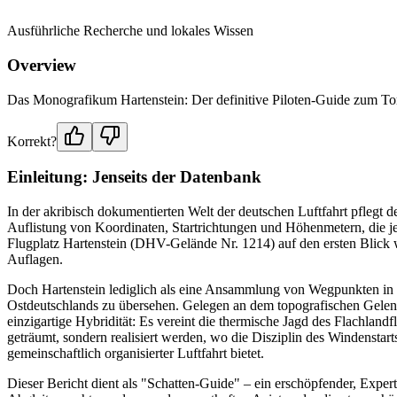
Ausführliche Recherche und lokales Wissen
Overview
Das Monografikum Hartenstein: Der definitive Piloten-Guide zum To
Korrekt?
Einleitung: Jenseits der Datenbank
In der akribisch dokumentierten Welt der deutschen Luftfahrt pflegt
Auflistung von Koordinaten, Startrichtungen und Höhenmetern, die jed
Flugplatz Hartenstein (DHV-Gelände Nr. 1214) auf den ersten Blick w
Auflagen.
Doch Hartenstein lediglich als eine Ansammlung von Wegpunkten in de
Ostdeutschlands zu übersehen. Gelegen an dem topografischen Gelenk,
einzigartige Hybridität: Es vereint die thermische Jagd des Flachland
geträumt, sondern realisiert werden, wo die Disziplin des Windenstar
gemeinschaftlich organisierter Luftfahrt bietet.
Dieser Bericht dient als "Schatten-Guide" – ein erschöpfender, Experte