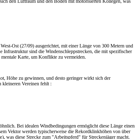
ilt sich den Luftraum und den Boden mit motorisierten Kollegen, was
ist West-Ost (27/09) ausgerichtet, mit einer Länge von 300 Metern und
he Infrastruktur sind die Windenschleppstrecken, die mit spezifischer
re mentale Karte, um Konflikte zu vermeiden.
lot, Höhe zu gewinnen, und desto geringer wirkt sich der
n kleineren Vereinen fehlt :
ewöhnlich. Bei idealen Windbedingungen ermöglicht diese Länge einen
iesem Vektor werden typischerweise die Rekordklinkhöhen von über
e), was diese Strecke zum "Arbeitspferd" für Streckenjäger macht.