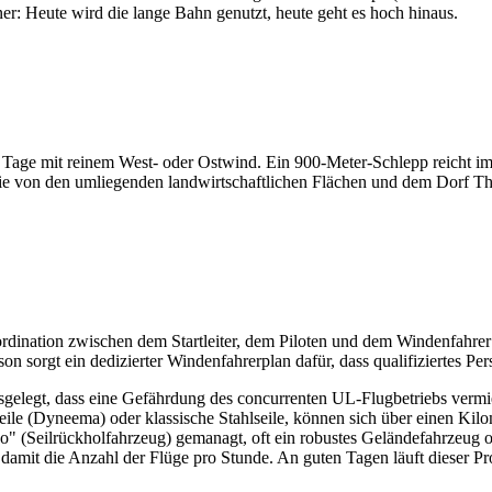
r: Heute wird die lange Bahn genutzt, heute geht es hoch hinaus.
 für Tage mit reinem West- oder Ostwind. Ein 900-Meter-Schlepp reicht
e von den umliegenden landwirtschaftlichen Flächen und dem Dorf Thier
ordination zwischen dem Startleiter, dem Piloten und dem Windenfahrer e
n sorgt ein dedizierter Windenfahrerplan dafür, dass qualifiziertes Per
sgelegt, dass eine Gefährdung des concurrenten UL-Flugbetriebs vermie
seile (Dyneema) oder klassische Stahlseile, können sich über einen Kil
" (Seilrückholfahrzeug) gemanagt, oft ein robustes Geländefahrzeug ode
damit die Anzahl der Flüge pro Stunde. An guten Tagen läuft dieser P