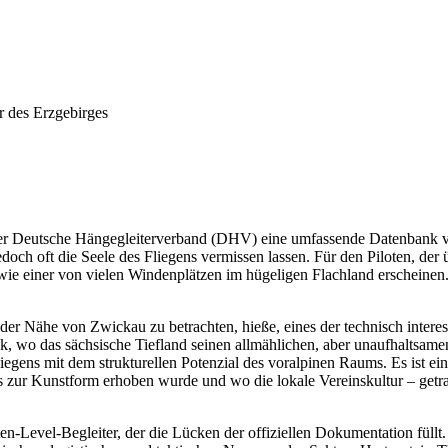
r des Erzgebirges
 der Deutsche Hängegleiterverband (DHV) eine umfassende Datenbank vo
och oft die Seele des Fliegens vermissen lassen. Für den Piloten, der 
ie einer von vielen Windenplätzen im hügeligen Flachland erscheinen. 
r Nähe von Zwickau zu betrachten, hieße, eines der technisch interessa
 wo das sächsische Tiefland seinen allmählichen, aber unaufhaltsamen A
fliegens mit dem strukturellen Potenzial des voralpinen Raums. Es ist 
ts zur Kunstform erhoben wurde und wo die lokale Vereinskultur – getr
n-Level-Begleiter, der die Lücken der offiziellen Dokumentation füllt. 