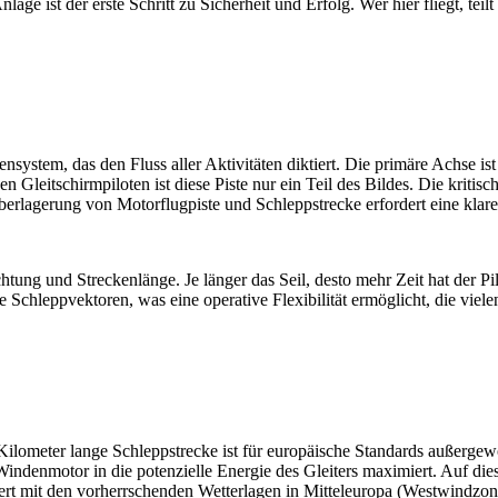
age ist der erste Schritt zu Sicherheit und Erfolg. Wer hier fliegt, te
tensystem, das den Fluss aller Aktivitäten diktiert. Die primäre Achse 
 Gleitschirmpiloten ist diese Piste nur ein Teil des Bildes. Die kritisc
berlagerung von Motorflugpiste und Schleppstrecke erfordert eine kla
htung und Streckenlänge. Je länger das Seil, desto mehr Zeit hat der Pi
 Schleppvektoren, was eine operative Flexibilität ermöglicht, die viele
2 Kilometer lange Schleppstrecke ist für europäische Standards außerg
indenmotor in die potenzielle Energie des Gleiters maximiert. Auf d
iert mit den vorherrschenden Wetterlagen in Mitteleuropa (Westwindzon