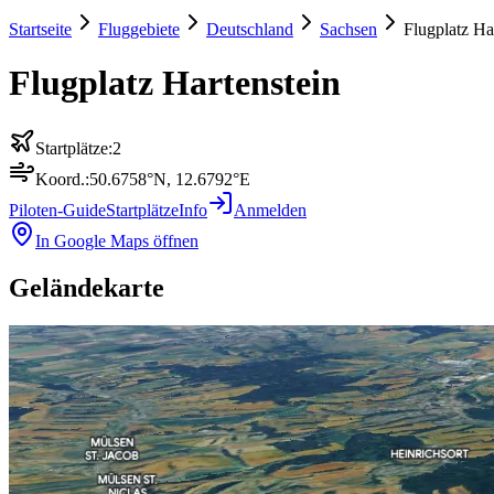
Startseite
Fluggebiete
Deutschland
Sachsen
Flugplatz Ha
Flugplatz Hartenstein
Startplätze:
2
Koord.:
50.6758
°N,
12.6792
°E
Piloten-Guide
Startplätze
Info
Anmelden
In Google Maps öffnen
Geländekarte