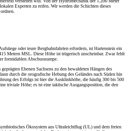
-Thierfeld verstehen will. Von der Hydromechanik der 1.200 Meter
lokalen Experten zu reifen. Wir werden die Schichten dieses
 ordnen.
Aufstiege oder teure Bergbahnfahrten erfordern, ist Hartenstein ein
is 415 Metern MSL. Diese Höhe ist trügerisch unscheinbar. Zwar fehlt
einer formidablen Abschussrampe.
lich geprägten Ebenen Sachsens zu den bewaldeten Hängen des
nd dann durch die orografische Hebung des Geländes nach Süden hin
rung des Erfolgs ist hier die Ausklinkhöhe, die häufig 300 bis 500
e triviale Höhe; es ist eine taktische Ausgangsposition, die den
n symbiotisches Ökosystem aus Ultraleichtflug (UL) und dem freien