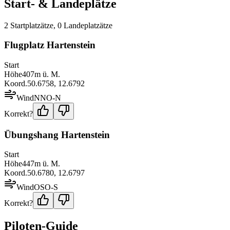
Start- & Landeplätze
2
Startplatz
ätze
,
0
Landeplatz
ätze
Flugplatz Hartenstein
Start
Höhe
407
m ü. M.
Koord.
50.6758
,
12.6792
Wind
NNO-N
Korrekt?
Übungshang Hartenstein
Start
Höhe
447
m ü. M.
Koord.
50.6780
,
12.6797
Wind
OSO-S
Korrekt?
Piloten-Guide