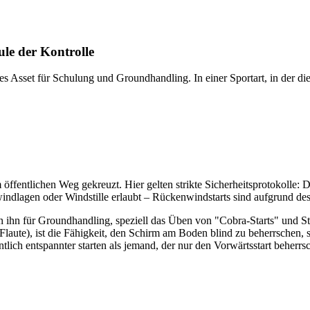
le der Kontrolle
s Asset für Schulung und Groundhandling. In einer Sportart, in der di
.
ffentlichen Weg gekreuzt. Hier gelten strikte Sicherheitsprotokolle:
windlagen oder Windstille erlaubt – Rückenwindstarts sind aufgrund de
zen ihn für Groundhandling, speziell das Üben von "Cobra-Starts" und S
laute), ist die Fähigkeit, den Schirm am Boden blind zu beherrschen, s
ich entspannter starten als jemand, der nur den Vorwärtsstart beherrsc