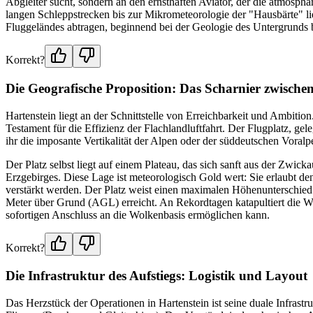
Abgleiter sucht, sondern an den ernsthaften Aviator, der die atmosph
langen Schleppstrecken bis zur Mikrometeorologie der "Hausbärte" lie
Fluggeländes abtragen, beginnend bei der Geologie des Untergrunds 
Korrekt?
Die Geografische Proposition: Das Scharnier zwisch
Hartenstein liegt an der Schnittstelle von Erreichbarkeit und Ambition
Testament für die Effizienz der Flachlandluftfahrt. Der Flugplatz, ge
ihr die imposante Vertikalität der Alpen oder der süddeutschen Vora
Der Platz selbst liegt auf einem Plateau, das sich sanft aus der Zw
Erzgebirges. Diese Lage ist meteorologisch Gold wert: Sie erlaubt d
verstärkt werden. Der Platz weist einen maximalen Höhenunterschied 
Meter über Grund (AGL) erreicht. An Rekordtagen katapultiert die Win
sofortigen Anschluss an die Wolkenbasis ermöglichen kann.
Korrekt?
Die Infrastruktur des Aufstiegs: Logistik und Layout
Das Herzstück der Operationen in Hartenstein ist seine duale Infrast