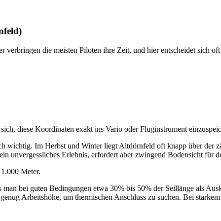
nfeld)
er verbringen die meisten Piloten ihre Zeit, und hier entscheidet sich oft
sich, diese Koordinaten exakt ins Vario oder Fluginstrument einzuspeic
 wichtig. Im Herbst und Winter liegt Altdörnfeld oft knapp über der zä
 ein unvergessliches Erlebnis, erfordert aber zwingend Bodensicht fü
e 1.000 Meter.
ss man bei guten Bedingungen etwa 30% bis 50% der Seillänge als Auskl
s genug Arbeitshöhe, um thermischen Anschluss zu suchen. Bei stark