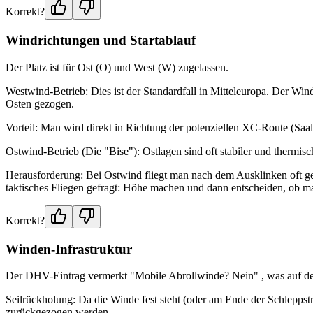
Korrekt?
Windrichtungen und Startablauf
Der Platz ist für Ost (O) und West (W) zugelassen.
Westwind-Betrieb: Dies ist der Standardfall in Mitteleuropa. Der Wind
Osten gezogen.
Vorteil: Man wird direkt in Richtung der potenziellen XC-Route (Saa
Ostwind-Betrieb (Die "Bise"): Ostlagen sind oft stabiler und thermisc
Herausforderung: Bei Ostwind fliegt man nach dem Ausklinken oft geg
taktisches Fliegen gefragt: Höhe machen und dann entscheiden, ob m
Korrekt?
Winden-Infrastruktur
Der DHV-Eintrag vermerkt "Mobile Abrollwinde? Nein" , was auf den 
Seilrückholung: Da die Winde fest steht (oder am Ende der Schleppstr
zurückgezogen werden.