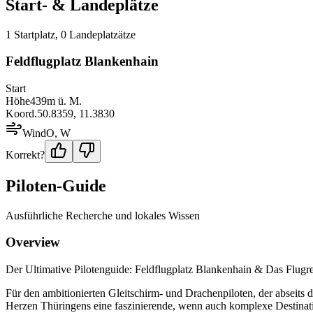
Start- & Landeplätze
1
Startplatz
,
0
Landeplatz
ätze
Feldflugplatz Blankenhain
Start
Höhe
439
m ü. M.
Koord.
50.8359
,
11.3830
Wind
O, W
Korrekt?
Piloten-Guide
Ausführliche Recherche und lokales Wissen
Overview
Der Ultimative Pilotenguide: Feldflugplatz Blankenhain & Das Flugr
Für den ambitionierten Gleitschirm- und Drachenpiloten, der abseits 
Herzen Thüringens eine faszinierende, wenn auch komplexe Destinatio