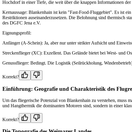
Hochdorf in einer Tiefe, die weit über die knappen Informationen 
Kernaussage: Blankenhain ist kein "Fast-Food-Fluggebiet". Es ist ein 
Restriktionen auseinanderzusetzen. Die Belohnung sind thermisch s
des DGFC Jena e.V.
Eignungsprofil:
Anfänger (A-Schein): Ja, aber nur unter strikter Aufsicht und Einwei
Streckenflieger (XC): Exzellent. Das Gelände bietet bei West- und Ost
Genussflieger: Bedingt. Die Logistik (Seilrückholung, Windenbetrieb) 
Korrekt?
Einführung: Geografie und Charakteristik des Flugre
Um das fliegerische Potenzial von Blankenhain zu verstehen, muss m
und Hangthermik die dominanten Motoren sind, sondern in einer klass
Korrekt?
Die Topografie des Weimarer Landes