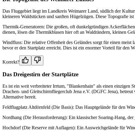
Das Fluggebiet liegt im Landkreis Weimarer Land, südlich der Kultur
kleineren Waldstücken und sanften Hügelzügen. Diese Topografie ist 
Thermik-Generatoren: Die großen, oft dunkelgründigen Ackerflächen 
dienen, lösen die Thermikblasen hier oft an Waldrändern, kleinen Gel
Windfluss: Die relative Offenheit des Geländes sorgt für einen meis
bevor er den Startplatz erreicht. Dies ist ein enormer Vorteil für de
Korrekt?
Das Dreigestirn der Startplätze
Es ist ein weit verbreiteter Irrtum, "Blankenhain" als einen einzigen 
Drachen- und Gleitschirmfliegerclub Jena e.V. (DGFC Jena), betreut 
Alternative bereit.
Feldflugplatz Altdörnfeld (Die Basis): Das Hauptgelände für den Wind
Nordhang (Die Herausforderung): Ein klassischer Soaring-Hang, der je
Hochdorf (Die Reserve mit Auflagen): Ein Ausweichgelände für Windens