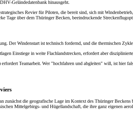
der DHV-Geländedatenbank hinausgeht.
strategisches Revier für Piloten, die bereit sind, sich mit Windenbetri
tarke Tage über dem Thüringer Becken, beeindruckende Streckenflugop
sung. Der Windenstart ist technisch fordernd, und die thermischen Zykle
lagen Einstiege in weite Flachlandstrecken, erfordert aber disziplinie
erfordert Teamarbeit. Wer "hochfahren und abgleiten" will, ist hier fal
viers
an zunächst die geografische Lage im Kontext des Thüringer Beckens b
ischen Mittelgebirgs- und Hügellandschaft, die ihre ganz eigenen aero