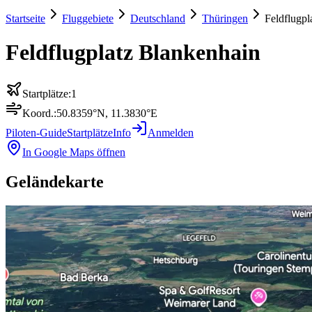
Startseite
Fluggebiete
Deutschland
Thüringen
Feldflugpl
Feldflugplatz Blankenhain
Startplätze:
1
Koord.:
50.8359
°N,
11.3830
°E
Piloten-Guide
Startplätze
Info
Anmelden
In Google Maps öffnen
Geländekarte