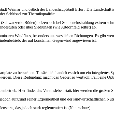
stadt Weimar und östlich der Landeshauptstadt Erfurt. Die Landschaft i
der Schlüssel zur Thermikqualität:
(Schwarzerde-Böden) heizen sich bei Sonneneinstrahlung extrem schnel
ändestufen oder über Siedlungen (wie Altdörnfeld selbst) ab.
t laminaren Windfluss, besonders aus westlichen Richtungen. Es gibt w
n Windenbetrieb, der auf konstanten Gegenwind angewiesen ist.
Startplatz zu betrachten. Tatsächlich handelt es sich um ein integriertes
werden. Diese Redundanz macht das Gebiet so wertvoll: Fällt eine Opt
enbetrieb. Hier findet das Vereinsleben statt, hier werden die großen S
doch aufgrund seiner Exponiertheit und der landwirtschaftlichen Nutzu
tarts, das jedoch stark reglementiert ist (Naturschutz).