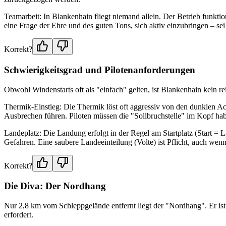
Teamarbeit: In Blankenhain fliegt niemand allein. Der Betrieb funktion
eine Frage der Ehre und des guten Tons, sich aktiv einzubringen – 
Korrekt?
Schwierigkeitsgrad und Pilotenanforderungen
Obwohl Windenstarts oft als "einfach" gelten, ist Blankenhain kein r
Thermik-Einstieg: Die Thermik löst oft aggressiv von den dunklen A
Ausbrechen führen. Piloten müssen die "Sollbruchstelle" im Kopf hab
Landeplatz: Die Landung erfolgt in der Regel am Startplatz (Start = 
Gefahren. Eine saubere Landeeinteilung (Volte) ist Pflicht, auch wenn
Korrekt?
Die Diva: Der Nordhang
Nur 2,8 km vom Schleppgelände entfernt liegt der "Nordhang". Er ist d
erfordert.