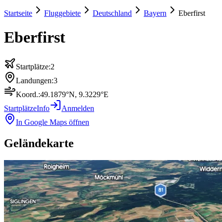
Startseite
Fluggebiete
Deutschland
Bayern
Eberfirst
Eberfirst
Startplätze:
2
Landungen:
3
Koord.:
49.1879
°N,
9.3229
°E
Startplätze
Info
Anmelden
In Google Maps öffnen
Geländekarte