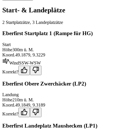
Start- & Landeplätze
2
Startplatz
ätze
,
3
Landeplatz
ätze
Eberfirst Startplatz 1 (Rampe für HG)
Start
Höhe
300
m ü. M.
Koord.
49.1879
,
9.3229
Wind
SSW-WSW
Korrekt?
Eberfirst Obere Zwerchäcker (LP2)
Landung
Höhe
210
m ü. M.
Koord.
49.1849
,
9.3189
Korrekt?
Eberfirst Landeplatz Maushecken (LP1)