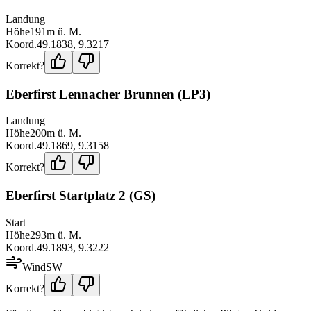
Landung
Höhe
191
m ü. M.
Koord.
49.1838
,
9.3217
Korrekt?
Eberfirst Lennacher Brunnen (LP3)
Landung
Höhe
200
m ü. M.
Koord.
49.1869
,
9.3158
Korrekt?
Eberfirst Startplatz 2 (GS)
Start
Höhe
293
m ü. M.
Koord.
49.1893
,
9.3222
Wind
SW
Korrekt?