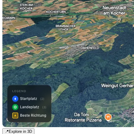
📍
Explore in 3D