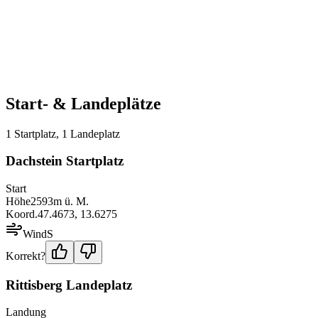
Start- & Landeplätze
1
Startplatz
,
1
Landeplatz
Dachstein Startplatz
Start
Höhe
2593
m ü. M.
Koord.
47.4673
,
13.6275
Wind
S
Korrekt?
Rittisberg Landeplatz
Landung