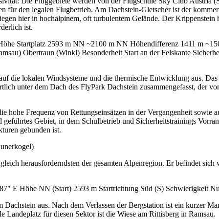
usivität: Die Fluggebiete werden von der Flugschule Sky Club Austria (
n für den legalen Flugbetrieb. Am Dachstein-Gletscher ist der kommer
 fliegen hier in hochalpinem, oft turbulentem Gelände. Der Krippenstei
rderlich ist.
 Höhe Startplatz 2593 m NN ~2100 m NN Höhendifferenz 1411 m ~1500
msau) Obertraun (Winkl) Besonderheit Start an der Felskante Sicherh
auf die lokalen Windsysteme und die thermische Entwicklung aus. Das 
rtlich unter dem Dach des FlyPark Dachstein zusammengefasst, der von
 die hohe Frequenz von Rettungseinsätzen in der Vergangenheit sowie a
ll geführtes Gebiet, in dem Schulbetrieb und Sicherheitstrainings Vorra
kturen gebunden ist.
Hunerkogel)
zugleich herausforderndsten der gesamten Alpenregion. Er befindet sic
7" E Höhe NN (Start) 2593 m Startrichtung Süd (S) Schwierigkeit Nur
hstein aus. Nach dem Verlassen der Bergstation ist ein kurzer Marsch 
elle Landeplatz für diesen Sektor ist die Wiese am Rittisberg in Ramsau