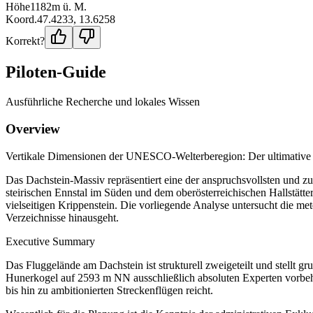
Höhe
1182
m ü. M.
Koord.
47.4233
,
13.6258
Korrekt?
Piloten-Guide
Ausführliche Recherche und lokales Wissen
Overview
Vertikale Dimensionen der UNESCO-Welterberegion: Der ultimative 
Das Dachstein-Massiv repräsentiert eine der anspruchsvollsten und 
steirischen Ennstal im Süden und dem oberösterreichischen Hallstät
vielseitigen Krippenstein. Die vorliegende Analyse untersucht die mete
Verzeichnisse hinausgeht.
Executive Summary
Das Fluggelände am Dachstein ist strukturell zweigeteilt und stellt 
Hunerkogel auf 2593 m NN ausschließlich absoluten Experten vorbehalt
bis hin zu ambitionierten Streckenflügen reicht.