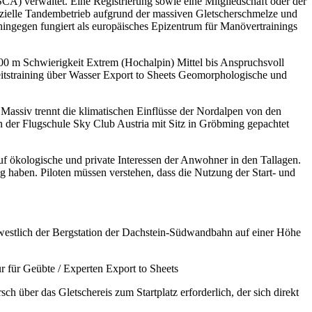
SCA) verwaltet. Eine Registrierung sowie eine Mitgliedschaft oder der
zielle Tandembetrieb aufgrund der massiven Gletscherschmelze und
n hingegen fungiert als europäisches Epizentrum für Manövertrainings
 m Schwierigkeit Extrem (Hochalpin) Mittel bis Anspruchsvoll
eitstraining über Wasser Export to Sheets Geomorphologische und
Massiv trennt die klimatischen Einflüsse der Nordalpen von den
 der Flugschule Sky Club Austria mit Sitz in Gröbming gepachtet
uf ökologische und private Interessen der Anwohner in den Tallagen.
ng haben. Piloten müssen verstehen, dass die Nutzung der Start- und
h westlich der Bergstation der Dachstein-Südwandbahn auf einer Höhe
 für Geübte / Experten Export to Sheets
über das Gletschereis zum Startplatz erforderlich, der sich direkt
.