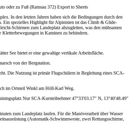
to oder zu Fuß (Ramsau 372) Export to Sheets
lex. In den letzten Jahren haben sich die Bedingungen durch den
 Ein spezielles Highlight für Alpinisten ist das Climb & Glide-
raleicht-Schirmen zum Landeplatz abzugleiten, was den mühsamen
e die Kletterbewegungen in Kaminen zu behindern.
ter See bietet er eine gewaltige vertikale Arbeitsfläche.
ßmarsch von der Bergstation.
eht. Die Nutzung ist primär Flugschülern in Begleitung eines SCA-
 sich im Ortsteil Winkl am Höll-Karl Weg.
trainingsplatz Nur SCA-Kursteilnehmer 47°33'03.17" N, 13°40'48.49"
Minuten zum Landeplatz laufen. Für die Manöverarbeit über Wasser
herheitsausrüstung (Automatik-Schwimmweste, zwei Rettungsschirme,