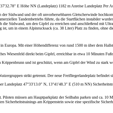
37'32.78" E Höhe NN (Landeplatz) 1182 m Anreise Landeplatz Per Au
an der Südwand und der oft unvorhersehbaren Gletscherwinde hochkomp
rziellen Tandembetriebs führte, da die Startflächen instabiler wurden.
ch die Südwand, um den Gipfel zu erreichen und anschließend mit Ult
nug ist, um in einem Alpinrucksack (ca. 38 Liter) Platz zu finden, ohn
in Europa. Mit einer Höhendifferenz von rund 1500 m über dem Hallstät
ches Wiesenfeld direkt beim Gipfel, erreichbar in etwa 10 Minuten Fu
n Krippenbrunn und ist geschützt, wenn am Gipfel der Wind zu stark w
Nutzergruppen strikt getrennt. Der neue Freifliegerlandeplatz befindet
cher Landeplatz 47°33'13.0" N, 13°41'48.3" E (510 m NN) Sicherheits
gt. Piloten müssen am Hauptparkplatz der Seilbahn parken und ca. 10 
rten Sicherheitstrainings am Krippenstein sowie eine spezifische Sic