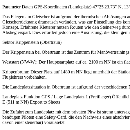
Parameter Daten GPS-Koordinaten (Landeplatz) 47°25'23.73" N, 13°
Das Fliegen am Gletscher ist aufgrund der thermischen Ablösungen 
Gletscherrückgang dramatisch verändert, was zur Einstellung des komme
Konzept. Erfahrene Kletterer nutzen Routen wie den Steinerweg dur
Abstieg erspart. Dies erfordert jedoch eine Ausrüstung, die klein ge
Sektor Krippenstein (Obertraun)
Der Krippenstein bei Obertraun ist das Zentrum für Manövertrainings 
Weststart (NW-W): Der Hauptstartplatz auf ca. 2100 m NN ist ein fla
Krippenbrunn: Dieser Platz auf 1480 m NN liegt unterhalb der Statio
Fluglehrers vorbehalten.
Die Landeplatzsituation in Obertraun ist aufgrund der verschiedenen 
Landeplatz Funktion GPS / Lage Landeplatz 1 (Freiflieger) Öffentli
E (511 m NN) Export to Sheets
Die Zufahrt zum Landeplatz mit dem privaten Pkw ist streng untersa
benötigen Piloten eine Safety-Card, die den Nachweis eines absolvie
davon einer steuerbar) voraussetzt.