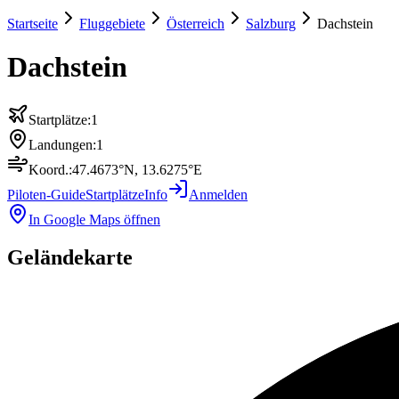
Startseite
Fluggebiete
Österreich
Salzburg
Dachstein
Dachstein
Startplätze:
1
Landungen:
1
Koord.:
47.4673
°N,
13.6275
°E
Piloten-Guide
Startplätze
Info
Anmelden
In Google Maps öffnen
Geländekarte