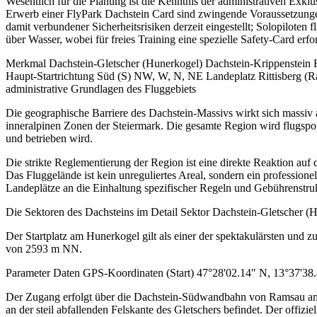
Wesentlich für die Planung ist die Kenntnis der administrativen Exkl
Erwerb einer FlyPark Dachstein Card sind zwingende Voraussetzunge
damit verbundener Sicherheitsrisiken derzeit eingestellt; Solopiloten
über Wasser, wobei für freies Training eine spezielle Safety-Card erfo
Merkmal Dachstein-Gletscher (Hunerkogel) Dachstein-Krippenstein
Haupt-Startrichtung Süd (S) NW, W, N, NE Landeplatz Rittisberg (Ra
administrative Grundlagen des Fluggebiets
Die geographische Barriere des Dachstein-Massivs wirkt sich massiv 
inneralpinen Zonen der Steiermark. Die gesamte Region wird flugspo
und betrieben wird.
Die strikte Reglementierung der Region ist eine direkte Reaktion auf
Das Fluggelände ist kein unreguliertes Areal, sondern ein professione
Landeplätze an die Einhaltung spezifischer Regeln und Gebührenstru
Die Sektoren des Dachsteins im Detail Sektor Dachstein-Gletscher (
Der Startplatz am Hunerkogel gilt als einer der spektakulärsten und 
von 2593 m NN.
Parameter Daten GPS-Koordinaten (Start) 47°28'02.14" N, 13°37'38.8
Der Zugang erfolgt über die Dachstein-Südwandbahn von Ramsau am Dac
an der steil abfallenden Felskante des Gletschers befindet. Der offizi