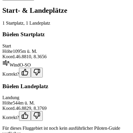
Start- & Landeplätze
1
Startplatz
,
1
Landeplatz
Büelen Startplatz
Start
Höhe
1095
m ü. M.
Koord.
46.8810
,
8.3656
Wind
O-SO
Korrekt?
Büelen Landeplatz
Landung
Höhe
544
m ü. M.
Koord.
46.8829
,
8.3769
Korrekt?
Für dieses Fluggebiet ist noch kein ausführlicher Piloten-Guide