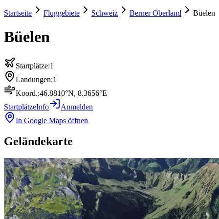
Startseite
Fluggebiete
Schweiz
Berner Oberland
Büelen
Büelen
Startplätze:
1
Landungen:
1
Koord.:
46.8810
°N,
8.3656
°E
Startplätze
Info
Anmelden
In Google Maps öffnen
Geländekarte