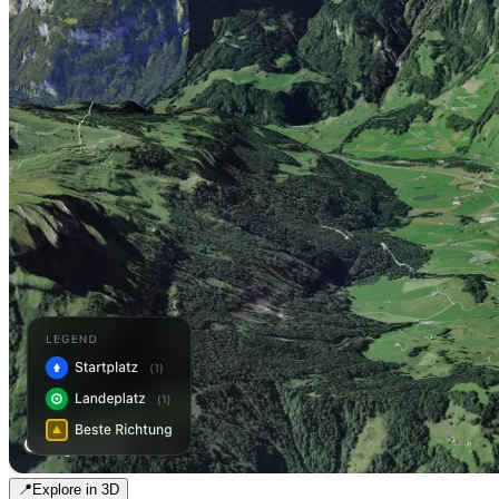
📍
Explore in 3D