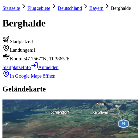
Startseite
Fluggebiete
Deutschland
Bayern
Berghalde
Berghalde
Startplätze:
1
Landungen:
1
Koord.:
47.7567
°N,
11.3865
°E
Startplätze
Info
Anmelden
In Google Maps öffnen
Geländekarte