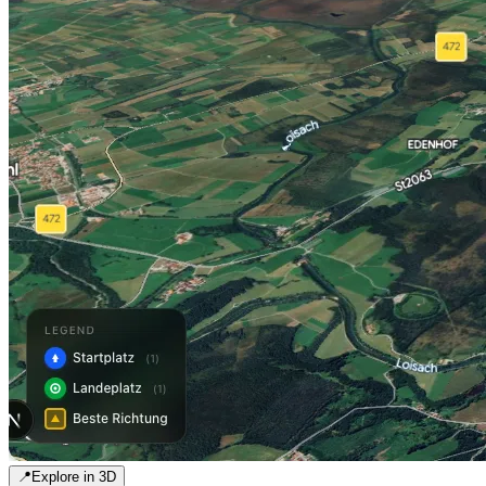
📍
Explore in 3D