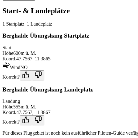
Start- & Landeplätze
1
Startplatz
,
1
Landeplatz
Berghalde Übungshang Startplatz
Start
Höhe
600
m ü. M.
Koord.
47.7567
,
11.3865
Wind
NO
Korrekt?
Berghalde Übungshang Landeplatz
Landung
Höhe
555
m ü. M.
Koord.
47.7567
,
11.3867
Korrekt?
Für dieses Fluggebiet ist noch kein ausführlicher Piloten-Guide verfüg