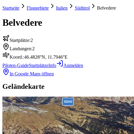
Startseite
Fluggebiete
Italien
Südtirol
Belvedere
Belvedere
Startplätze:
2
Landungen:
2
Koord.:
46.4828
°N,
11.7946
°E
Piloten-Guide
Startplätze
Info
Anmelden
In Google Maps öffnen
Geländekarte