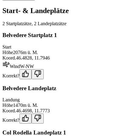
Start- & Landeplätze
2
Startplatz
ätze
,
2
Landeplatz
ätze
Belvedere Startplatz 1
Start
Höhe
2076
m ü. M.
Koord.
46.4828
,
11.7946
Wind
W-NW
Korrekt?
Belvedere Landeplatz
Landung
Höhe
1470
m ü. M.
Koord.
46.4698
,
11.7773
Korrekt?
Col Rodella Landeplatz 1