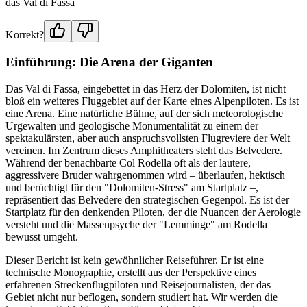
das Val di Fassa
Korrekt?
Einführung: Die Arena der Giganten
Das Val di Fassa, eingebettet in das Herz der Dolomiten, ist nicht
bloß ein weiteres Fluggebiet auf der Karte eines Alpenpiloten. Es ist
eine Arena. Eine natürliche Bühne, auf der sich meteorologische
Urgewalten und geologische Monumentalität zu einem der
spektakulärsten, aber auch anspruchsvollsten Flugreviere der Welt
vereinen. Im Zentrum dieses Amphitheaters steht das Belvedere.
Während der benachbarte Col Rodella oft als der lautere,
aggressivere Bruder wahrgenommen wird – überlaufen, hektisch
und berüchtigt für den "Dolomiten-Stress" am Startplatz –,
repräsentiert das Belvedere den strategischen Gegenpol. Es ist der
Startplatz für den denkenden Piloten, der die Nuancen der Aerologie
versteht und die Massenpsyche der "Lemminge" am Rodella
bewusst umgeht.
Dieser Bericht ist kein gewöhnlicher Reiseführer. Er ist eine
technische Monographie, erstellt aus der Perspektive eines
erfahrenen Streckenflugpiloten und Reisejournalisten, der das
Gebiet nicht nur beflogen, sondern studiert hat. Wir werden die