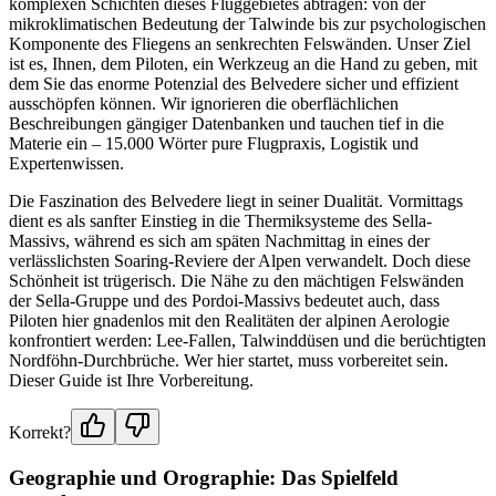
komplexen Schichten dieses Fluggebietes abtragen: von der
mikroklimatischen Bedeutung der Talwinde bis zur psychologischen
Komponente des Fliegens an senkrechten Felswänden. Unser Ziel
ist es, Ihnen, dem Piloten, ein Werkzeug an die Hand zu geben, mit
dem Sie das enorme Potenzial des Belvedere sicher und effizient
ausschöpfen können. Wir ignorieren die oberflächlichen
Beschreibungen gängiger Datenbanken und tauchen tief in die
Materie ein – 15.000 Wörter pure Flugpraxis, Logistik und
Expertenwissen.
Die Faszination des Belvedere liegt in seiner Dualität. Vormittags
dient es als sanfter Einstieg in die Thermiksysteme des Sella-
Massivs, während es sich am späten Nachmittag in eines der
verlässlichsten Soaring-Reviere der Alpen verwandelt. Doch diese
Schönheit ist trügerisch. Die Nähe zu den mächtigen Felswänden
der Sella-Gruppe und des Pordoi-Massivs bedeutet auch, dass
Piloten hier gnadenlos mit den Realitäten der alpinen Aerologie
konfrontiert werden: Lee-Fallen, Talwinddüsen und die berüchtigten
Nordföhn-Durchbrüche. Wer hier startet, muss vorbereitet sein.
Dieser Guide ist Ihre Vorbereitung.
Korrekt?
Geographie und Orographie: Das Spielfeld