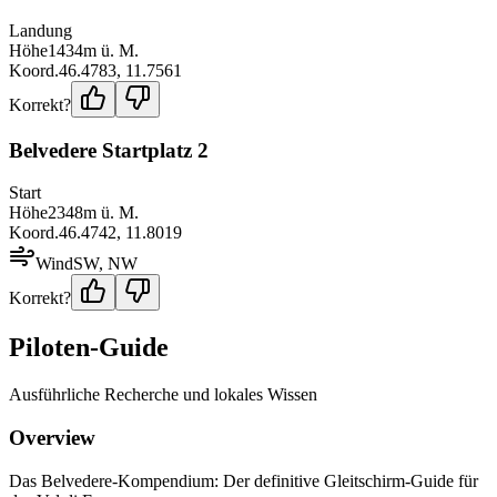
Landung
Höhe
1434
m ü. M.
Koord.
46.4783
,
11.7561
Korrekt?
Belvedere Startplatz 2
Start
Höhe
2348
m ü. M.
Koord.
46.4742
,
11.8019
Wind
SW, NW
Korrekt?
Piloten-Guide
Ausführliche Recherche und lokales Wissen
Overview
Das Belvedere-Kompendium: Der definitive Gleitschirm-Guide für