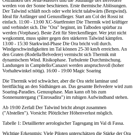
Ostflanken des Sella-Massivs und die Südhänge des Belvedere
werden von der Sonne beschienen. Erste thermische Ablösungen.
Der Talwind schläft noch oder weht leicht talabwärts (Bergwind).
Ideal für Anfänger und Genussflieger. Start am Col dei Rossi ist
einfach. 11:00 - 13:00 XC-Startfenster Die Thermik wird kräftiger
und verbindet sich. Die "Ora" beginnt, im Talboden spürbar zu
werden (Vorphase). Beste Zeit für Streckenflieger. Wer jetzt nicht
wegkommt, muss später gegen den stärkeren Talwind kämpfen.
13:00 - 15:30 Starkwind-Phase Die Ora bricht voll durch.
Windgeschwindigkeiten im Tal können 25-30 km/h erreichen. An
den Graten (Rodella/Belvedere) vermischt sich Thermik mit
dynamischem Wind. Risikophase. Turbulente Durchmischung.
Landungen in Campitello/Canazei werden anspruchsvoll (hoher
Vorhaltewinkel nötig). 16:00 - 19:00 Magic Soaring
Die Thermik wird schwächer, aber die Ora steht laminar und
breitflächig an den Südhängen an. Das gesamte Belvedere wird zum
Soaring-Paradies. Genussphase. Man kann oft bis zum
Sonnenuntergang ("Enrosadira") im ruhigen Aufwindband stehen.
Ab 19:00 Zerfall Der Talwind bricht abrupt zusammen
("Abstellen"). Vorsicht: Plötzlicher Höhenverlust möglich.
Tabelle 1: Detaillierter aerologischer Tagesgang im Val di Fassa.
Wichtige Erkenntnis: Viele Piloten unterschätzen die Stärke der Ora