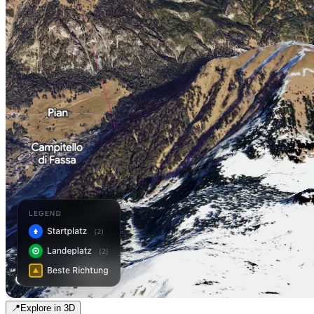
📍
Explore in 3D