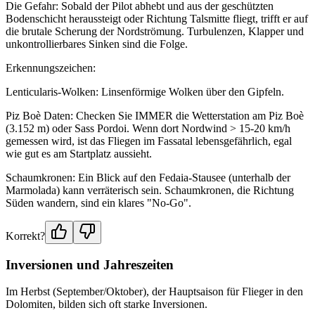
Die Gefahr: Sobald der Pilot abhebt und aus der geschützten
Bodenschicht heraussteigt oder Richtung Talsmitte fliegt, trifft er auf
die brutale Scherung der Nordströmung. Turbulenzen, Klapper und
unkontrollierbares Sinken sind die Folge.
Erkennungszeichen:
Lenticularis-Wolken: Linsenförmige Wolken über den Gipfeln.
Piz Boè Daten: Checken Sie IMMER die Wetterstation am Piz Boè
(3.152 m) oder Sass Pordoi. Wenn dort Nordwind > 15-20 km/h
gemessen wird, ist das Fliegen im Fassatal lebensgefährlich, egal
wie gut es am Startplatz aussieht.
Schaumkronen: Ein Blick auf den Fedaia-Stausee (unterhalb der
Marmolada) kann verräterisch sein. Schaumkronen, die Richtung
Süden wandern, sind ein klares "No-Go".
Korrekt?
Inversionen und Jahreszeiten
Im Herbst (September/Oktober), der Hauptsaison für Flieger in den
Dolomiten, bilden sich oft starke Inversionen.