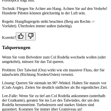
Pordoijoch trägt nun.
Technik: Fliegen Sie Achter am Hang. Achten Sie auf den Verkehr!
Hunderte Piloten können gleichzeitig in der Luft sein.
Regeln: Hangflugregeln strikt beachten (Berg am Rechts ->
Vorfahrt). Überholen immer außen (talseitig).
Korrekt?
Talquerungen
Wenn Sie vom Belvedere zum Col Rodella wechseln wollen (oder
umgekehrt), müssen Sie das Tal queren.
Problem: Der Talwind (Ora) wirkt wie ein massiver Fluss, der Sie
talaufwärts (Richtung Norden/Osten) versetzt.
Lösung: Queren Sie niemals im 90°-Winkel. Halten Sie massiv vor
(Crab-Angle). Zielen Sie deutlich südlicher als Ihr eigentliches Ziel.
Lee-Falle: Wenn Sie zu tief am Col Rodella ankommen (unterhalb
der Gratkante), geraten Sie ins Lee des Talwindes, der um den
Rodella herumströmt. Turbulenzen und starkes Sinken sind
garantiert. Kommen Sie immer über Gratniveau an!