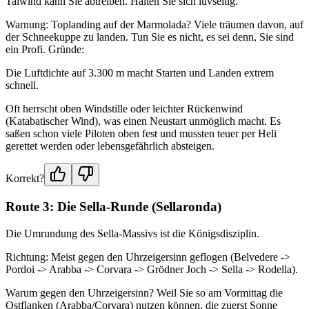
Talwind kann Sie abtreiben. Halten Sie sich luvseitig.
Warnung: Toplanding auf der Marmolada? Viele träumen davon, auf
der Schneekuppe zu landen. Tun Sie es nicht, es sei denn, Sie sind
ein Profi. Gründe:
Die Luftdichte auf 3.300 m macht Starten und Landen extrem
schnell.
Oft herrscht oben Windstille oder leichter Rückenwind
(Katabatischer Wind), was einen Neustart unmöglich macht. Es
saßen schon viele Piloten oben fest und mussten teuer per Heli
gerettet werden oder lebensgefährlich absteigen.
Korrekt?
Route 3: Die Sella-Runde (Sellaronda)
Die Umrundung des Sella-Massivs ist die Königsdisziplin.
Richtung: Meist gegen den Uhrzeigersinn geflogen (Belvedere ->
Pordoi -> Arabba -> Corvara -> Grödner Joch -> Sella -> Rodella).
Warum gegen den Uhrzeigersinn? Weil Sie so am Vormittag die
Ostflanken (Arabba/Corvara) nutzen können, die zuerst Sonne