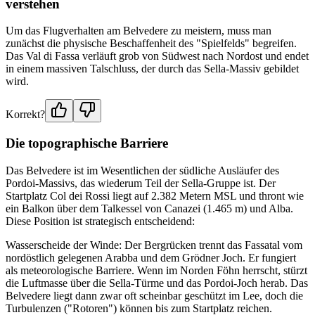
verstehen
Um das Flugverhalten am Belvedere zu meistern, muss man
zunächst die physische Beschaffenheit des "Spielfelds" begreifen.
Das Val di Fassa verläuft grob von Südwest nach Nordost und endet
in einem massiven Talschluss, der durch das Sella-Massiv gebildet
wird.
Korrekt?
Die topographische Barriere
Das Belvedere ist im Wesentlichen der südliche Ausläufer des
Pordoi-Massivs, das wiederum Teil der Sella-Gruppe ist. Der
Startplatz Col dei Rossi liegt auf 2.382 Metern MSL und thront wie
ein Balkon über dem Talkessel von Canazei (1.465 m) und Alba.
Diese Position ist strategisch entscheidend:
Wasserscheide der Winde: Der Bergrücken trennt das Fassatal vom
nordöstlich gelegenen Arabba und dem Grödner Joch. Er fungiert
als meteorologische Barriere. Wenn im Norden Föhn herrscht, stürzt
die Luftmasse über die Sella-Türme und das Pordoi-Joch herab. Das
Belvedere liegt dann zwar oft scheinbar geschützt im Lee, doch die
Turbulenzen ("Rotoren") können bis zum Startplatz reichen.