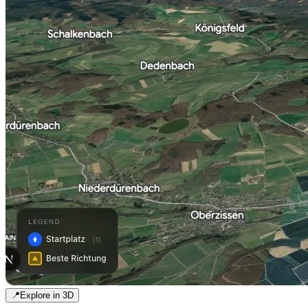
📍
Explore in 3D