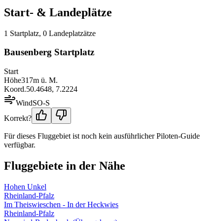
Start- & Landeplätze
1
Startplatz
,
0
Landeplatz
ätze
Bausenberg Startplatz
Start
Höhe
317
m ü. M.
Koord.
50.4648
,
7.2224
Wind
SO-S
Korrekt?
Für dieses Fluggebiet ist noch kein ausführlicher Piloten-Guide
verfügbar.
Fluggebiete in der Nähe
Hohen Unkel
Rheinland-Pfalz
Im Theiswieschen - In der Heckwies
Rheinland-Pfalz