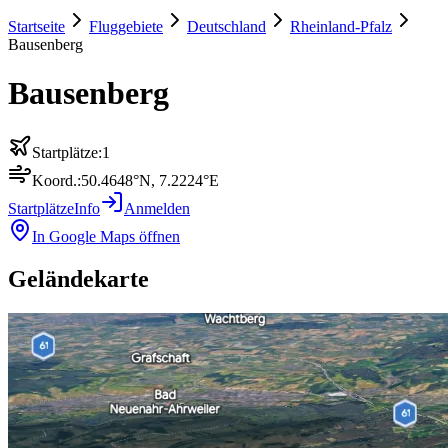
Startseite
Fluggebiete
Deutschland
Rheinland-Pfalz
Bausenberg
Bausenberg
Startplätze:
1
Koord.:
50.4648
°N,
7.2224
°E
Startplätze
Info
Anmelden
In Google Maps öffnen
Geländekarte