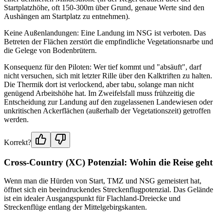
Startplatzhöhe, oft 150-300m über Grund, genaue Werte sind den
Aushängen am Startplatz zu entnehmen).
Keine Außenlandungen: Eine Landung im NSG ist verboten. Das
Betreten der Flächen zerstört die empfindliche Vegetationsnarbe und
die Gelege von Bodenbrütern.
Konsequenz für den Piloten: Wer tief kommt und "absäuft", darf
nicht versuchen, sich mit letzter Rille über den Kalktriften zu halten.
Die Thermik dort ist verlockend, aber tabu, solange man nicht
genügend Arbeitshöhe hat. Im Zweifelsfall muss frühzeitig die
Entscheidung zur Landung auf den zugelassenen Landewiesen oder
unkritischen Ackerflächen (außerhalb der Vegetationszeit) getroffen
werden.
Korrekt?
Cross-Country (XC) Potenzial: Wohin die Reise geht
Wenn man die Hürden von Start, TMZ und NSG gemeistert hat,
öffnet sich ein beeindruckendes Streckenflugpotenzial. Das Gelände
ist ein idealer Ausgangspunkt für Flachland-Dreiecke und
Streckenflüge entlang der Mittelgebirgskanten.