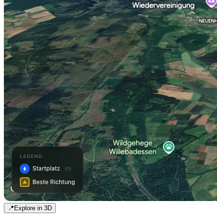
📍
Explore in 3D