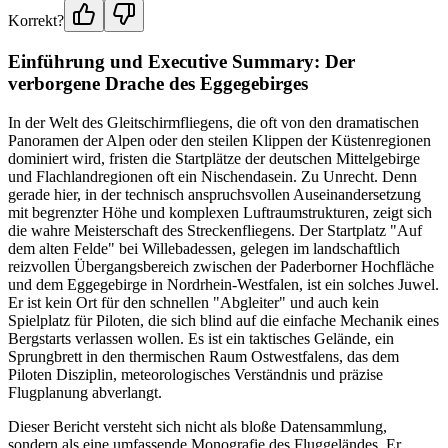
Korrekt?
Einführung und Executive Summary: Der
verborgene Drache des Eggegebirges
In der Welt des Gleitschirmfliegens, die oft von den dramatischen
Panoramen der Alpen oder den steilen Klippen der Küstenregionen
dominiert wird, fristen die Startplätze der deutschen Mittelgebirge
und Flachlandregionen oft ein Nischendasein. Zu Unrecht. Denn
gerade hier, in der technisch anspruchsvollen Auseinandersetzung
mit begrenzter Höhe und komplexen Luftraumstrukturen, zeigt sich
die wahre Meisterschaft des Streckenfliegens. Der Startplatz "Auf
dem alten Felde" bei Willebadessen, gelegen im landschaftlich
reizvollen Übergangsbereich zwischen der Paderborner Hochfläche
und dem Eggegebirge in Nordrhein-Westfalen, ist ein solches Juwel.
Er ist kein Ort für den schnellen "Abgleiter" und auch kein
Spielplatz für Piloten, die sich blind auf die einfache Mechanik eines
Bergstarts verlassen wollen. Es ist ein taktisches Gelände, ein
Sprungbrett in den thermischen Raum Ostwestfalens, das dem
Piloten Disziplin, meteorologisches Verständnis und präzise
Flugplanung abverlangt.
Dieser Bericht versteht sich nicht als bloße Datensammlung,
sondern als eine umfassende Monografie des Fluggeländes. Er