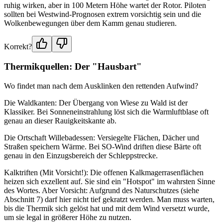
ruhig wirken, aber in 100 Metern Höhe wartet der Rotor. Piloten
sollten bei Westwind-Prognosen extrem vorsichtig sein und die
Wolkenbewegungen über dem Kamm genau studieren.
Korrekt?
Thermikquellen: Der "Hausbart"
Wo findet man nach dem Ausklinken den rettenden Aufwind?
Die Waldkanten: Der Übergang von Wiese zu Wald ist der
Klassiker. Bei Sonneneinstrahlung löst sich die Warmluftblase oft
genau an dieser Rauigkeitskante ab.
Die Ortschaft Willebadessen: Versiegelte Flächen, Dächer und
Straßen speichern Wärme. Bei SO-Wind driften diese Bärte oft
genau in den Einzugsbereich der Schleppstrecke.
Kalktriften (Mit Vorsicht!): Die offenen Kalkmagerrasenflächen
heizen sich exzellent auf. Sie sind ein "Hotspot" im wahrsten Sinne
des Wortes. Aber Vorsicht: Aufgrund des Naturschutzes (siehe
Abschnitt 7) darf hier nicht tief gekratzt werden. Man muss warten,
bis die Thermik sich gelöst hat und mit dem Wind versetzt wurde,
um sie legal in größerer Höhe zu nutzen.