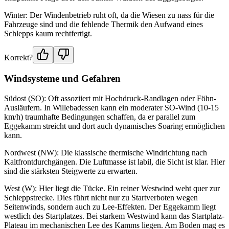
Winter: Der Windenbetrieb ruht oft, da die Wiesen zu nass für die
Fahrzeuge sind und die fehlende Thermik den Aufwand eines
Schlepps kaum rechtfertigt.
Korrekt?
Windsysteme und Gefahren
Südost (SO): Oft assoziiert mit Hochdruck-Randlagen oder Föhn-
Ausläufern. In Willebadessen kann ein moderater SO-Wind (10-15
km/h) traumhafte Bedingungen schaffen, da er parallel zum
Eggekamm streicht und dort auch dynamisches Soaring ermöglichen
kann.
Nordwest (NW): Die klassische thermische Windrichtung nach
Kaltfrontdurchgängen. Die Luftmasse ist labil, die Sicht ist klar. Hier
sind die stärksten Steigwerte zu erwarten.
West (W): Hier liegt die Tücke. Ein reiner Westwind weht quer zur
Schleppstrecke. Dies führt nicht nur zu Startverboten wegen
Seitenwinds, sondern auch zu Lee-Effekten. Der Eggekamm liegt
westlich des Startplatzes. Bei starkem Westwind kann das Startplatz-
Plateau im mechanischen Lee des Kamms liegen. Am Boden mag es