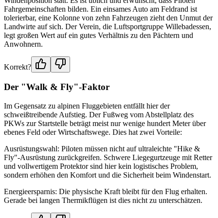
Windenposition statt. Es ist üblich und erwünscht, dass Piloten
Fahrgemeinschaften bilden. Ein einsames Auto am Feldrand ist
tolerierbar, eine Kolonne von zehn Fahrzeugen zieht den Unmut der
Landwirte auf sich. Der Verein, die Luftsportgruppe Willebadessen,
legt großen Wert auf ein gutes Verhältnis zu den Pächtern und
Anwohnern.
Korrekt?
Der "Walk & Fly"-Faktor
Im Gegensatz zu alpinen Fluggebieten entfällt hier der
schweißtreibende Aufstieg. Der Fußweg vom Abstellplatz des
PKWs zur Startstelle beträgt meist nur wenige hundert Meter über
ebenes Feld oder Wirtschaftswege. Dies hat zwei Vorteile:
Ausrüstungswahl: Piloten müssen nicht auf ultraleichte "Hike &
Fly"-Ausrüstung zurückgreifen. Schwere Liegegurtzeuge mit Retter
und vollwertigem Protektor sind hier kein logistisches Problem,
sondern erhöhen den Komfort und die Sicherheit beim Windenstart.
Energieersparnis: Die physische Kraft bleibt für den Flug erhalten.
Gerade bei langen Thermikflügen ist dies nicht zu unterschätzen.