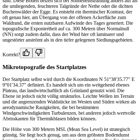
sind. Diese Böden heizen sich bei Sonneneinstrahlung anders auf als
die umliegenden, feuchteren Talgründe der Nethe oder die dichten
Buchenwälder der Egge. Es entsteht ein thermischer Kontrast, der
oft genau hier, am Übergang von der offenen Ackerfläche zum
Waldrand, die ersten nutzbaren Aufwinde des Tages generiert. Die
topografische Exponiertheit auf ca. 300 Metern über Normalnull
(NN) sorgt zudem dafür, dass der Wind hier oft laminarer und
ungestörter anströmt als in den tiefer gelegenen Siedlungsgebieten.
Korrekt?
Mikrotopografie des Startplatzes
Der Startplatz selbst wird durch die Koordinaten N 51°38'35.77" E
9°01'34.37" definiert. Es handelt sich um ein weitgehend ebenes
Plateau, das landwirtschaftlich als Grünland genutzt wird. Die
Ebene ist jedoch nicht völlig strukturlos. Leichte Wellen im Terrain
und die angrenzenden Waldstücke im Westen und Süden wirken als
aerodynamische Rauigkeiten, die bei bestimmten
Windgeschwindigkeiten Turbulenzen, bei anderen jedoch wertvolle
Abrisskanten für Thermikblasen bilden können.
Die Höhe von 300 Metern MSL (Mean Sea Level) ist strategisch
günstig. Sie liegt hoch genug, um aus dem gröbsten Bodendunst