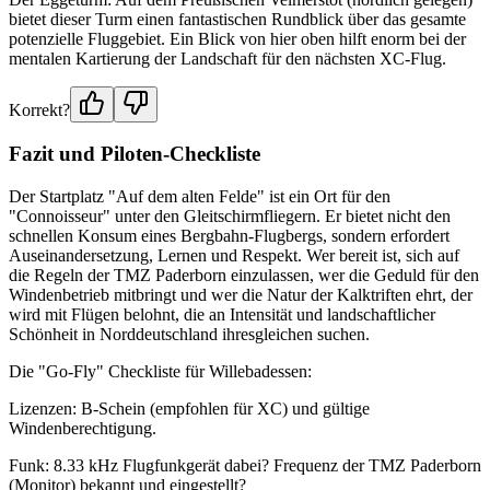
bietet dieser Turm einen fantastischen Rundblick über das gesamte
potenzielle Fluggebiet. Ein Blick von hier oben hilft enorm bei der
mentalen Kartierung der Landschaft für den nächsten XC-Flug.
Korrekt?
Fazit und Piloten-Checkliste
Der Startplatz "Auf dem alten Felde" ist ein Ort für den
"Connoisseur" unter den Gleitschirmfliegern. Er bietet nicht den
schnellen Konsum eines Bergbahn-Flugbergs, sondern erfordert
Auseinandersetzung, Lernen und Respekt. Wer bereit ist, sich auf
die Regeln der TMZ Paderborn einzulassen, wer die Geduld für den
Windenbetrieb mitbringt und wer die Natur der Kalktriften ehrt, der
wird mit Flügen belohnt, die an Intensität und landschaftlicher
Schönheit in Norddeutschland ihresgleichen suchen.
Die "Go-Fly" Checkliste für Willebadessen:
Lizenzen: B-Schein (empfohlen für XC) und gültige
Windenberechtigung.
Funk: 8.33 kHz Flugfunkgerät dabei? Frequenz der TMZ Paderborn
(Monitor) bekannt und eingestellt?