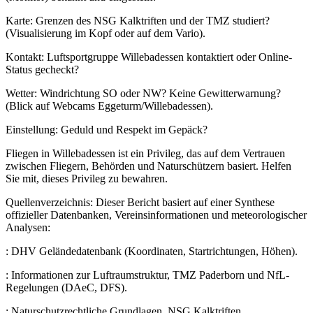
Karte: Grenzen des NSG Kalktriften und der TMZ studiert?
(Visualisierung im Kopf oder auf dem Vario).
Kontakt: Luftsportgruppe Willebadessen kontaktiert oder Online-
Status gecheckt?
Wetter: Windrichtung SO oder NW? Keine Gewitterwarnung?
(Blick auf Webcams Eggeturm/Willebadessen).
Einstellung: Geduld und Respekt im Gepäck?
Fliegen in Willebadessen ist ein Privileg, das auf dem Vertrauen
zwischen Fliegern, Behörden und Naturschützern basiert. Helfen
Sie mit, dieses Privileg zu bewahren.
Quellenverzeichnis: Dieser Bericht basiert auf einer Synthese
offizieller Datenbanken, Vereinsinformationen und meteorologischer
Analysen:
: DHV Geländedatenbank (Koordinaten, Startrichtungen, Höhen).
: Informationen zur Luftraumstruktur, TMZ Paderborn und NfL-
Regelungen (DAeC, DFS).
: Naturschutzrechtliche Grundlagen, NSG Kalktriften,