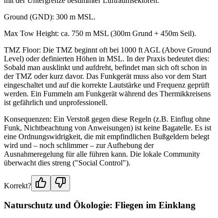
mit der Untergrenze bestimmter Luftraumsektoren.
Ground (GND): 300 m MSL.
Max Tow Height: ca. 750 m MSL (300m Grund + 450m Seil).
TMZ Floor: Die TMZ beginnt oft bei 1000 ft AGL (Above Ground
Level) oder definierten Höhen in MSL. In der Praxis bedeutet dies:
Sobald man ausklinkt und aufdreht, befindet man sich oft schon in
der TMZ oder kurz davor. Das Funkgerät muss also vor dem Start
eingeschaltet und auf die korrekte Lautstärke und Frequenz geprüft
werden. Ein Fummeln am Funkgerät während des Thermikkreisens
ist gefährlich und unprofessionell.
Konsequenzen: Ein Verstoß gegen diese Regeln (z.B. Einflug ohne
Funk, Nichtbeachtung von Anweisungen) ist keine Bagatelle. Es ist
eine Ordnungswidrigkeit, die mit empfindlichen Bußgeldern belegt
wird und – noch schlimmer – zur Aufhebung der
Ausnahmeregelung für alle führen kann. Die lokale Community
überwacht dies streng ("Social Control").
Korrekt?
Naturschutz und Ökologie: Fliegen im Einklang