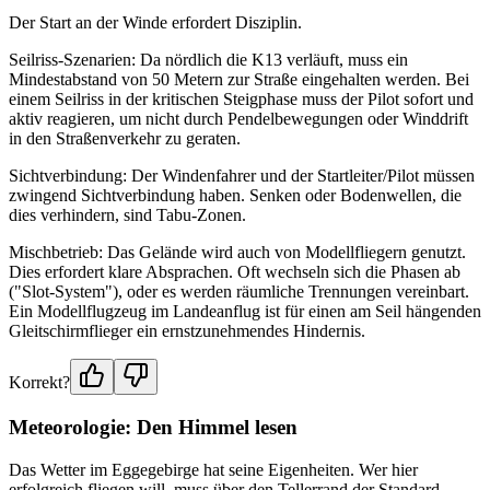
Der Start an der Winde erfordert Disziplin.
Seilriss-Szenarien: Da nördlich die K13 verläuft, muss ein
Mindestabstand von 50 Metern zur Straße eingehalten werden. Bei
einem Seilriss in der kritischen Steigphase muss der Pilot sofort und
aktiv reagieren, um nicht durch Pendelbewegungen oder Winddrift
in den Straßenverkehr zu geraten.
Sichtverbindung: Der Windenfahrer und der Startleiter/Pilot müssen
zwingend Sichtverbindung haben. Senken oder Bodenwellen, die
dies verhindern, sind Tabu-Zonen.
Mischbetrieb: Das Gelände wird auch von Modellfliegern genutzt.
Dies erfordert klare Absprachen. Oft wechseln sich die Phasen ab
("Slot-System"), oder es werden räumliche Trennungen vereinbart.
Ein Modellflugzeug im Landeanflug ist für einen am Seil hängenden
Gleitschirmflieger ein ernstzunehmendes Hindernis.
Korrekt?
Meteorologie: Den Himmel lesen
Das Wetter im Eggegebirge hat seine Eigenheiten. Wer hier
erfolgreich fliegen will, muss über den Tellerrand der Standard-