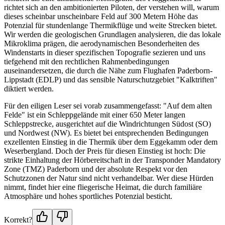
richtet sich an den ambitionierten Piloten, der verstehen will, warum
dieses scheinbar unscheinbare Feld auf 300 Metern Höhe das
Potenzial für stundenlange Thermikflüge und weite Strecken bietet.
Wir werden die geologischen Grundlagen analysieren, die das lokale
Mikroklima prägen, die aerodynamischen Besonderheiten des
Windenstarts in dieser spezifischen Topografie sezieren und uns
tiefgehend mit den rechtlichen Rahmenbedingungen
auseinandersetzen, die durch die Nähe zum Flughafen Paderborn-
Lippstadt (EDLP) und das sensible Naturschutzgebiet "Kalktriften"
diktiert werden.
Für den eiligen Leser sei vorab zusammengefasst: "Auf dem alten
Felde" ist ein Schleppgelände mit einer 650 Meter langen
Schleppstrecke, ausgerichtet auf die Windrichtungen Südost (SO)
und Nordwest (NW). Es bietet bei entsprechenden Bedingungen
exzellenten Einstieg in die Thermik über dem Eggekamm oder dem
Weserbergland. Doch der Preis für diesen Einstieg ist hoch: Die
strikte Einhaltung der Hörbereitschaft in der Transponder Mandatory
Zone (TMZ) Paderborn und der absolute Respekt vor den
Schutzzonen der Natur sind nicht verhandelbar. Wer diese Hürden
nimmt, findet hier eine fliegerische Heimat, die durch familiäre
Atmosphäre und hohes sportliches Potenzial besticht.
Korrekt?