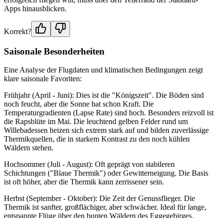
Apps hinausblicken.
Korrekt?
Saisonale Besonderheiten
Eine Analyse der Flugdaten und klimatischen Bedingungen zeigt
klare saisonale Favoriten:
Frühjahr (April - Juni): Dies ist die "Königszeit". Die Böden sind
noch feucht, aber die Sonne hat schon Kraft. Die
Temperaturgradienten (Lapse Rate) sind hoch. Besonders reizvoll ist
die Rapsblüte im Mai. Die leuchtend gelben Felder rund um
Willebadessen heizen sich extrem stark auf und bilden zuverlässige
Thermikquellen, die in starkem Kontrast zu den noch kühlen
Wäldern stehen.
Hochsommer (Juli - August): Oft geprägt von stabileren
Schichtungen ("Blaue Thermik") oder Gewitterneigung. Die Basis
ist oft höher, aber die Thermik kann zerrissener sein.
Herbst (September - Oktober): Die Zeit der Genussflieger. Die
Thermik ist sanfter, großflächiger, aber schwächer. Ideal für lange,
entspannte Flüge über den bunten Wäldern des Eggegebirges.