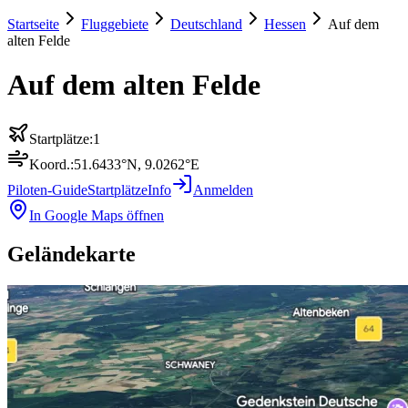
Startseite
Fluggebiete
Deutschland
Hessen
Auf dem
alten Felde
Auf dem alten Felde
Startplätze:
1
Koord.:
51.6433
°N,
9.0262
°E
Piloten-Guide
Startplätze
Info
Anmelden
In Google Maps öffnen
Geländekarte