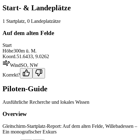
Start- & Landeplätze
1
Startplatz
,
0
Landeplatz
ätze
Auf dem alten Felde
Start
Höhe
300
m ü. M.
Koord.
51.6433
,
9.0262
Wind
SO, NW
Korrekt?
Piloten-Guide
Ausführliche Recherche und lokales Wissen
Overview
Gleitschirm-Startplatz-Report: Auf dem alten Felde, Willebadessen –
Ein monografischer Exkurs