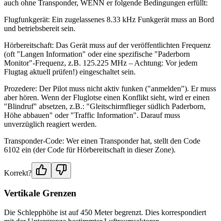
auch ohne Transponder, WENN er folgende Bedingungen erfüllt:
Flugfunkgerät: Ein zugelassenes 8.33 kHz Funkgerät muss an Bord
und betriebsbereit sein.
Hörbereitschaft: Das Gerät muss auf der veröffentlichten Frequenz
(oft "Langen Information" oder eine spezifische "Paderborn
Monitor"-Frequenz, z.B. 125.225 MHz – Achtung: Vor jedem
Flugtag aktuell prüfen!) eingeschaltet sein.
Prozedere: Der Pilot muss nicht aktiv funken ("anmelden"). Er muss
aber hören. Wenn der Fluglotse einen Konflikt sieht, wird er einen
"Blindruf" absetzen, z.B.: "Gleitschirmflieger südlich Paderborn,
Höhe abbauen" oder "Traffic Information". Darauf muss
unverzüglich reagiert werden.
Transponder-Code: Wer einen Transponder hat, stellt den Code
6102 ein (der Code für Hörbereitschaft in dieser Zone).
Korrekt?
Vertikale Grenzen
Die Schlepphöhe ist auf 450 Meter begrenzt. Dies korrespondiert