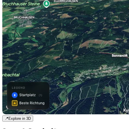
📍
Explore in 3D