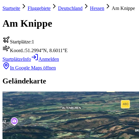
Startseite
Fluggebiete
Deutschland
Hessen
Am Knippe
Am Knippe
Startplätze:
1
Koord.:
51.2994
°N,
8.6011
°E
Startplätze
Info
Anmelden
In Google Maps öffnen
Geländekarte