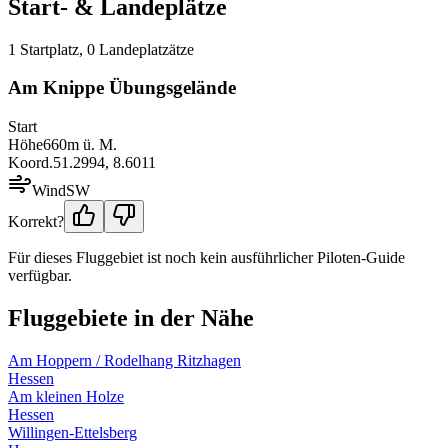
Start- & Landeplätze
1
Startplatz
,
0
Landeplatz
ätze
Am Knippe Übungsgelände
Start
Höhe
660
m ü. M.
Koord.
51.2994
,
8.6011
Wind
SW
Korrekt?
Für dieses Fluggebiet ist noch kein ausführlicher Piloten-Guide
verfügbar.
Fluggebiete in der Nähe
Am Hoppern / Rodelhang Ritzhagen
Hessen
Am kleinen Holze
Hessen
Willingen-Ettelsberg